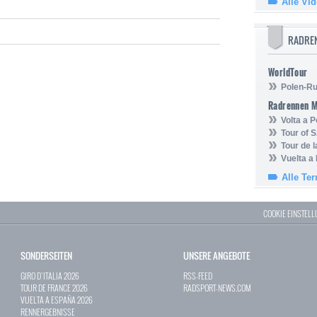
Alle Vi
RADRE
WorldTour
Polen-Ru
Radrennen 
Volta a P
Tour of 
Tour de 
Vuelta a
Alle Te
COOKIE EINSTEL
SONDERSEITEN
UNSERE ANGEBOTE
GIRO D`ITALIA 2026
RSS-FEED
TOUR DE FRANCE 2026
RADSPORT-NEWS.COM
VUELTA A ESPAÑA 2026
RENNERGEBNISSE