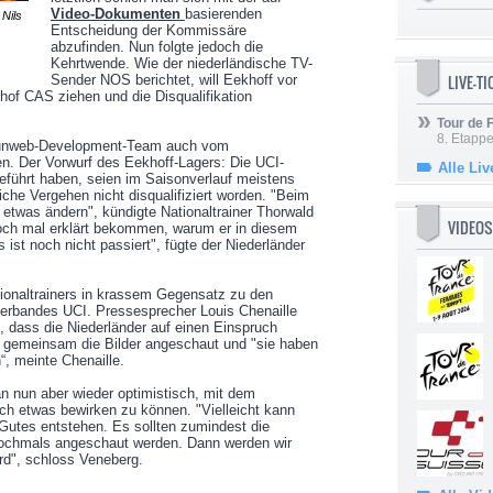
Video-Dokumenten
basierenden
 Nils
Entscheidung der Kommissäre
abzufinden. Nun folgte jedoch die
Kehrtwende. Wie der niederländische TV-
LIVE-T
Sender NOS berichtet, will Eekhoff vor
shof CAS ziehen und die Disqualifikation
Tour de
8. Etappe
 Sunweb-Development-Team auch vom
en. Der Vorwurf des Eekhoff-Lagers: Die UCI-
Alle Liv
 geführt haben, seien im Saisonverlauf meistens
liche Vergehen nicht disqualifiziert worden. "Beim
twas ändern", kündigte Nationaltrainer Thorwald
VIDEOS
och mal erklärt bekommen, warum er in diesem
 ist noch nicht passiert", fügte der Niederländer
ionaltrainers in krassem Gegensatz zu den
erbandes UCI. Pressesprecher Louis Chenaille
, dass die Niederländer auf einen Einspruch
h gemeinsam die Bilder angeschaut und "sie haben
“, meinte Chenaille.
an nun aber wieder optimistisch, mit dem
h etwas bewirken zu können. "Vielleicht kann
 Gutes entstehen. Es sollten zumindest die
ochmals angeschaut werden. Dann werden wir
rd", schloss Veneberg.