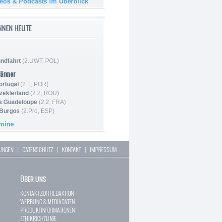
deos & Podcasts im Überblick
NNEN HEUTE
ndfahrt
(2.UWT, POL)
Männer
ortugal
(2.1, POR)
Szeklerland
(2.2, ROU)
la Guadeloupe
(2.2, FRA)
 Burgos
(2.Pro, ESP)
rmine
LUNGEN
|
DATENSCHUTZ
|
KONTAKT
|
IMPRESSUM
ÜBER UNS
KONTAKT ZUR REDAKTION
WERBUNG & MEDIADATEN
PRODUKTINFORMATIONEN
ETHIKRICHTLINIE