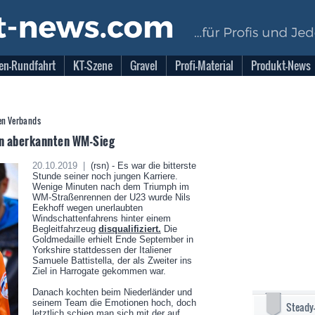
en-Rundfahrt
KT-Szene
Gravel
Profi-Material
Produkt-News
en Verbands
en aberkannten WM-Sieg
20.10.2019 |
(rsn) - Es war die bitterste
Stunde seiner noch jungen Karriere.
Wenige Minuten nach dem Triumph im
WM-Straßenrennen der U23 wurde Nils
Eekhoff wegen unerlaubten
Windschattenfahrens hinter einem
Begleitfahrzeug
disqualifiziert.
Die
Goldmedaille erhielt Ende September in
Yorkshire stattdessen der Italiener
Samuele Battistella, der als Zweiter ins
Ziel in Harrogate gekommen war.
Danach kochten beim Niederländer und
seinem Team die Emotionen hoch, doch
Steady
letztlich schien man sich mit der auf