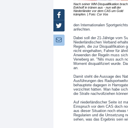
Nach seiner WM-Disqualifikatiion brach
Eekhoff in tränen aus - nun will der
Niederländer vor dem CAS um Gold
kämpfen. | Foto: Cor Vos
Facebook
den Internationalen Sportgericht
Twitter
anfechten.
Dabei soll der 21-Jährige vom
Newsletter:
Niederländischen Verband erhalt
Regeln, die zur Disqualifikation
nicht eingehalten, Fahrer für ähn
Anwenden der Regeln muss sich e
Veneberg an. "Nils muss auch n
Moment disqualifiziert wurde. Das
an.
Damit steht die Aussage des Nat
Ausführungen des Radsportweltv
behauptete dagegen in Harrogate
verzichtet hätten. Man habe sic
die Strafe nachvollziehen können
Auf niederländischer Seite ist m
Einspruch vor dem CAS doch noc
aus dieser Situation noch etwas
Regularien und die Umsetzung n
sehen, was das Ergebnis sein wi