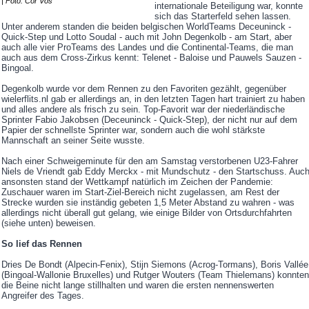
| Foto: Cor Vos
internationale Beteiligung war, konnte
sich das Starterfeld sehen lassen.
Unter anderem standen die beiden belgischen WorldTeams Deceuninck -
Quick-Step und Lotto Soudal - auch mit John Degenkolb - am Start, aber
auch alle vier ProTeams des Landes und die Continental-Teams, die man
auch aus dem Cross-Zirkus kennt: Telenet - Baloise und Pauwels Sauzen -
Bingoal.
Degenkolb wurde vor dem Rennen zu den Favoriten gezählt, gegenüber
wielerflits.nl gab er allerdings an, in den letzten Tagen hart trainiert zu haben
und alles andere als frisch zu sein. Top-Favorit war der niederländische
Sprinter Fabio Jakobsen (Deceuninck - Quick-Step), der nicht nur auf dem
Papier der schnellste Sprinter war, sondern auch die wohl stärkste
Mannschaft an seiner Seite wusste.
Nach einer Schweigeminute für den am Samstag verstorbenen U23-Fahrer
Niels de Vriendt gab Eddy Merckx - mit Mundschutz - den Startschuss. Auc
ansonsten stand der Wettkampf natürlich im Zeichen der Pandemie:
Zuschauer waren im Start-Ziel-Bereich nicht zugelassen, am Rest der
Strecke wurden sie inständig gebeten 1,5 Meter Abstand zu wahren - was
allerdings nicht überall gut gelang, wie einige Bilder von Ortsdurchfahrten
(siehe unten) beweisen.
So lief das Rennen
Dries De Bondt (Alpecin-Fenix), Stijn Siemons (Acrog-Tormans), Boris Vallée
(Bingoal-Wallonie Bruxelles) und Rutger Wouters (Team Thielemans) konnten
die Beine nicht lange stillhalten und waren die ersten nennenswerten
Angreifer des Tages.