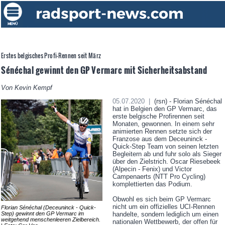
Erstes belgisches Profi-Rennen seit März
Sénéchal gewinnt den GP Vermarc mit Sicherheitsabstand
Von Kevin Kempf
05.07.2020 |
(rsn) - Florian Sénéchal
hat in Belgien den GP Vermarc, das
erste belgische Profirennen seit
Monaten, gewonnen. In einem sehr
animierten Rennen setzte sich der
Franzose aus dem Deceuninck -
Quick-Step Team von seinen letzten
Begleitern ab und fuhr solo als Sieger
über den Zielstrich. Oscar Riesebeek
(Alpecin - Fenix) und Victor
Campenaerts (NTT Pro Cycling)
komplettierten das Podium.
Obwohl es sich beim GP Vermarc
nicht um ein offizielles UCI-Rennen
Florian Sénéchal (Deceuninck - Quick-
Step) gewinnt den GP Vermarc im
handelte, sondern lediglich um einen
weitgehend menschenleeren Zielbereich.
nationalen Wettbewerb, der offen für