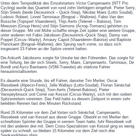
Unter dem Tempodiktat des Einzelstarters Victor Campenaerts (NTT Pro
Cycling) wurde das Quartett von rund zehn Verfolgern eingeholt. Pieter Serry,
Stijn Steels (beide Deceuninck – Quick-Step), Nikolas Maes (Lotto Soudal),
Ludovic Robeet, Lionel Taminiaux (Bingoal – Wallonie), Fabio Van den
Bossche (Topsport Vlaanderen), Thijs Aerts (Telenet – Baloise), Tom
Meeusen (Group Hens) und Stijn Siemons (Acrog–Tormans) gehörten zu
dieser Gruppe. Mit viel Mühe schaffte einige Zeit später eine weitere Gruppe,
unter anderen mit Fabio Jakobsen (Deceuninck–Quick Step), Danny van
Poppel (Circus–Wanty), Amaury Capiot (Vlaanderen–Baloise) und Baptiste
Planckaert (Bingoal–Wallonie), den Sprung nach vorne, so dass sich
insgesamt 23 Fahrer an der Spitze vereint hatten.
Die Ankunft Jakobsens sorgte für Unruhe bei den Führenden. Das sorgte für
eine Teilung, bei der sich Steels, Serry, Maes, Campenaerts, Taminiaux, De
Bondt und Ayco Bastiaens (VDM-Trawobo) als stärkste Fahrer
herauskristallisierten.
Es dauerte eine Stunde, bis elf Fahrer, darunter Tim Merlier, Oscar
Riesebeek (Alpecin-Fenix), Jelle Wallays (Lotto-Soudal), Florian Sénéchal
(Deceuninck-Quick Step), Toon Aerts (Telenet-Baloise), Pieter
Vanspeybrouck und Corné van Kessel (Circus-Wanty), sich mit den sieben
Spitzenreitern vereinten. Das Feld hatte zu diesem Zeitpunt in einem sehr
belebten Rennen fast drei Minuten Rückstand.
Rund 25 Kilometer vor dem Ziel lösten sich Sénéchal, Campenaerts,
Riesebeek und van Kessel aus dieser Gruppe. Obwohl er mit Merlier den
schnellsten Sprinter der Gruppe in seinem Team hatte, fuhr Riesebeek voll
mit den anderen drei mit. Dem Cross-Spezialisten van Kessel ging es wenig
später zu schnell, so blieben 15 Kilometer vor dem Ziel noch drei
Siegkandidaten übrig.