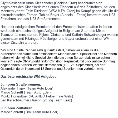
Olympiasiegerin Anna Kiesenhofer (Cookina Graz) beschränkt sich
angesichts des Klassikerkurses durch Flandern auf das Zeitfahren, bei den
Männern vertritt Felix Ritzinger (WSA KTM Graz) im Kampf gegen die Uhr di
österreichischen Farben. Tobias Bayer (Alpecin – Fenix) bestreitet das U23-
Zeitfahren und das U23-Straßenrennen.
Nach der erfolgreichen Premiere bei den Europameisterschaften in Italien
wird auch ein sechsköpfiges Aufgebot in Belgien am Start des Mixed-
Teamzeitfahrens stehen. Rijkes, Christina und Kathrin Schweinberger werden
gemeinsam mit Ritzinger, Pöstlberger und Bayer erstmals bei einer WM in
dieser Disziplin antreten.
"Wir sind für alle Rennen sehr gut aufgestellt, haben vor allem für die
Straßenrennen starke und ambitionierte Mannschaften. Speziell bei den Männern
haben wir vier wirkliche Spezialisten, die um einen Spitzenplatz mitsprechen
können", sagte ÖRV-Sportdirektor Christoph Peprnicek mit Blick auf die Sonntag
beginnenden Straßen-Weltmeisterschaften (19. - 26. September), bei der
Österreich durch insgesamt 18 Sportler und Sportlerinnen vertreten wird.
Das österreichische WM-Aufgebot:
Junioren Straßenrennen:
Alexander Hajek (Team Auto Eder)
Marco Schrettl (Team Auto Eder)
Moritz Hörandtner (RC ARBÖ Felbermayr Wels)
Leo Kerschbaumer (Junior Cycling Team Graz)
Junioren Zeitfahren:
Marco Schrettl (Tirol/Team Auto Eder)