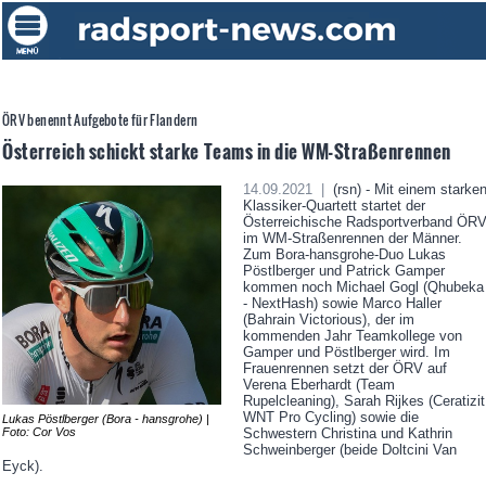
ÖRV benennt Aufgebote für Flandern
Österreich schickt starke Teams in die WM-Straßenrennen
14.09.2021 |
(rsn) - Mit einem starke
Klassiker-Quartett startet der
Österreichische Radsportverband ÖR
im WM-Straßenrennen der Männer.
Zum Bora-hansgrohe-Duo Lukas
Pöstlberger und Patrick Gamper
kommen noch Michael Gogl (Qhubeka
- NextHash) sowie Marco Haller
(Bahrain Victorious), der im
kommenden Jahr Teamkollege von
Gamper und Pöstlberger wird. Im
Frauenrennen setzt der ÖRV auf
Verena Eberhardt (Team
Rupelcleaning), Sarah Rijkes (Ceratizit
WNT Pro Cycling) sowie die
Lukas Pöstlberger (Bora - hansgrohe) |
Foto: Cor Vos
Schwestern Christina und Kathrin
Schweinberger (beide Doltcini Van
Eyck).