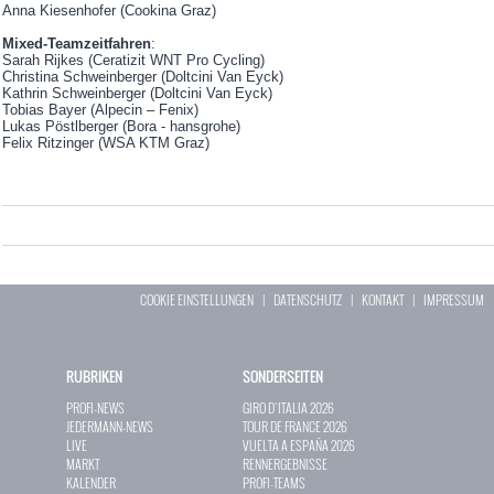
Anna Kiesenhofer (Cookina Graz)
Mixed-Teamzeitfahren
:
Sarah Rijkes (Ceratizit WNT Pro Cycling)
Christina Schweinberger (Doltcini Van Eyck)
Kathrin Schweinberger (Doltcini Van Eyck)
Tobias Bayer (Alpecin – Fenix)
Lukas Pöstlberger (Bora - hansgrohe)
Felix Ritzinger (WSA KTM Graz)
COOKIE EINSTELLUNGEN
|
DATENSCHUTZ
|
KONTAKT
|
IMPRESSUM
RUBRIKEN
SONDERSEITEN
PROFI-NEWS
GIRO D`ITALIA 2026
JEDERMANN-NEWS
TOUR DE FRANCE 2026
LIVE
VUELTA A ESPAÑA 2026
MARKT
RENNERGEBNISSE
KALENDER
PROFI-TEAMS