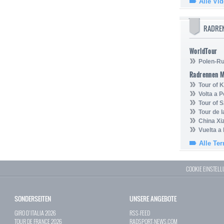
Alle Vi
RADRE
WorldTour
Polen-Ru
Radrennen 
Tour of
Volta a P
Tour of 
Tour de 
China Xi
Vuelta a
Alle Te
COOKIE EINSTEL
SONDERSEITEN
UNSERE ANGEBOTE
GIRO D`ITALIA 2026
RSS-FEED
TOUR DE FRANCE 2026
RADSPORT-NEWS.COM