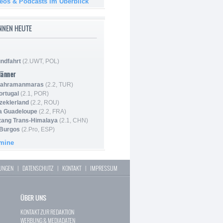
deos & Podcasts im Überblick
NNEN HEUTE
ndfahrt
(2.UWT, POL)
Männer
 Kahramanmaras
(2.2, TUR)
ortugal
(2.1, POR)
Szeklerland
(2.2, ROU)
la Guadeloupe
(2.2, FRA)
zang Trans-Himalaya
(2.1, CHN)
 Burgos
(2.Pro, ESP)
rmine
LUNGEN
|
DATENSCHUTZ
|
KONTAKT
|
IMPRESSUM
ÜBER UNS
KONTAKT ZUR REDAKTION
WERBUNG & MEDIADATEN