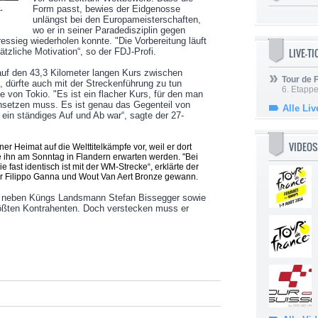
Form passt, bewies der Eidgenosse
-
unlängst bei den Europameisterschaften,
wo er in seiner Paradedisziplin gegen
essieg wiederholen konnte. "Die Vorbereitung läuft
LIVE-T
ätzliche Motivation“, so der FDJ-Profi.
uf den 43,3 Kilometer langen Kurs zwischen
Tour de
 dürfte auch mit der Streckenführung zu tun
6. Etapp
ie von Tokio. "Es ist ein flacher Kurs, für den man
insetzen muss. Es ist genau das Gegenteil von
Alle Liv
ein ständiges Auf und Ab war“, sagte der 27-
VIDEOS
ner Heimat auf die Welttitelkämpfe vor, weil er dort
 ihn am Sonntag in Flandern erwarten werden. "Bei
e fast identisch ist mit der WM-Strecke“, erklärte der
ter Filippo Ganna und Wout Van Aert Bronze gewann.
ind neben Küngs Landsmann Stefan Bissegger sowie
ßten Kontrahenten. Doch verstecken muss er