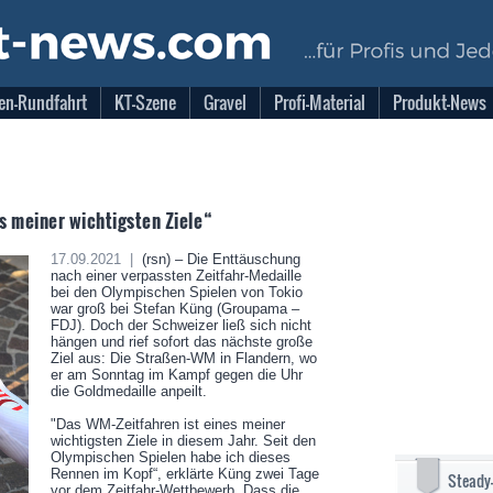
en-Rundfahrt
KT-Szene
Gravel
Profi-Material
Produkt-News
s meiner wichtigsten Ziele“
17.09.2021 |
(rsn) – Die Enttäuschung
nach einer verpassten Zeitfahr-Medaille
bei den Olympischen Spielen von Tokio
war groß bei Stefan Küng (Groupama –
FDJ). Doch der Schweizer ließ sich nicht
hängen und rief sofort das nächste große
Ziel aus: Die Straßen-WM in Flandern, wo
er am Sonntag im Kampf gegen die Uhr
die Goldmedaille anpeilt.
"Das WM-Zeitfahren ist eines meiner
wichtigsten Ziele in diesem Jahr. Seit den
Olympischen Spielen habe ich dieses
Rennen im Kopf“, erklärte Küng zwei Tage
Steady
vor dem Zeitfahr-Wettbewerb. Dass die