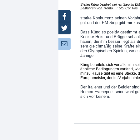
Stefan Küng bejubelt seinen Sieg im EM
Zeitfahren von Trento. | Foto: Cor Vos
Facebook
starke Konkurrenz seinen Vorjahr
gut und der EM-Sieg gibt mir zus
Twitter
Dass Küng so positiv gestimmt a
Knokke-Heist und Brügge schaut,
haben, die ihm besser liegt als d
Newsletter:
sehr gleichmäßig seine Kräfte e
den Olympischen Spielen, wo es 
Jährige.
Küng bereitete sich vor allem in sei
ähnliche Bedingungen vorfand, wie
mir zu Hause gibt es eine Stecke, di
Europameister, der im Vorjahr hin
Der Italiener und der Belgier s
Remco Evenepoel seine wohl grö
sich vor keinem.