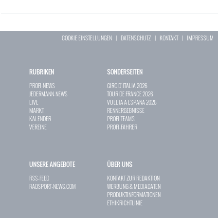
COOKIE EINSTELLUNGEN
|
DATENSCHUTZ
|
KONTAKT
|
IMPRESSUM
RUBRIKEN
SONDERSEITEN
PROFI-NEWS
GIRO D`ITALIA 2026
JEDERMANN-NEWS
TOUR DE FRANCE 2026
LIVE
VUELTA A ESPAÑA 2026
MARKT
RENNERGEBNISSE
KALENDER
PROFI-TEAMS
VEREINE
PROFI-FAHRER
UNSERE ANGEBOTE
ÜBER UNS
RSS-FEED
KONTAKT ZUR REDAKTION
RADSPORT-NEWS.COM
WERBUNG & MEDIADATEN
PRODUKTINFORMATIONEN
ETHIKRICHTLINIE