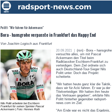
Politt: “Wir fuhren für Ackermann“
Bora - hansgrohe verpasste in Frankfurt das Happy End
Von Joachim Logisch aus Frankfurt
20.09.2021 |
(rsn) - Bora – hansgrohe
versuchte alles, um mit Pascal
Ackermann den Titel beim
Radklassiker Eschborn-Frankfurt zu
verteidigen. Dem Ziel ordnete sich
auch Deutschland-Tour-Sieger Nils
Politt unter. Doch das Projekt
scheiterte.
"Wir hatten heute ganz klar die Taktik,
dass wir für Acki fahren. Er war ja der
Titelverteidiger. Wir hatten ihm heute
das Vertrauen gegeben", erklärte Nils
Politt hinterher gegenüber radsport-
news.com im Ziel.
Nils Politt arbeitete bei Eschborn
Frankfurt für seinen Sprinter Pascal
Ackermann | Foto: Hennes Roth
"Am Ende war es nicht das Ergebnis,