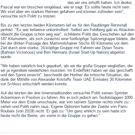
das wir uns erhofft hatten. Ich denke,
Pascal war ein bisschen eingebaut, wie er sagt. Es sollte heute nicht sein.
Wir sind aber ein starkes Rennen gefahren und können zufrieden sein",
versuchte sich Politt zu trösten.
Bis zu den letzten beiden Kilometern lief es für den Raublinger Rennstall
perfekt. "Es war teilweise unkontrolliert. Selbst am Feldberg gab es Attacken
obwohl die Gruppe schon weg war", schilderte Politt das Geschehen auf den
187 Kilometern, als sich zunächst eine fünfköpfige Spitzengruppe bildete, di
bei der dritten Passage des Mammolshainer Stichs 60 Kilometer vor dem
Ziel durch eine starke, 16-köpfige Gruppe mit Fahrern wie Dylan Teuns
(Bahrain Victorious) und Ben Hermans (Israel Start-Up Nation) abgelöst
wurde.
"Wir haben natürlich hoch gepokert, als wir die große Gruppe wegließen, die
wir ja irgendwie wiederholen mussten. Im Endeffekt haben wir das geschafft
und den Sprint erreicht", beschreibt der Hürther die kritische Situation, die
dank der Mithilfe von Alexander Kristoffs Team UAE Emirates 30 Kilometer
vor Schluss entschärft werden konnte.
Auf der letzten der drei Innenstadtrunden versuchte Politt seinen Sprinter
Ackermann in Position zu fahren. Als er sich jedoch am Teufelslappen 1000
Meter vor dem Ende umschaute, war von seinem Sprinter nichts mehr zu
sehen und Politt nahm raus. Eigene Optionen hatte der Zweite von Paris-
Roubaix (von 2019) nicht. Er gab zu: "Um ganz ehrlich zu sein hatte ich
heute nicht die Beine, um vorne in die Gruppe zu gehen."