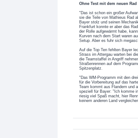
Ohne Test mit dem neuen Rad 
"Das ist schon ein großer Aufwan
sie die Teile von Mathieus Rad a
Bayer stolz und seinen Mechanik
Frankfurt konnte er aber das Rad
der Rolle aufgewärmt habe, kannt
Kurven nach dem Start waren auc
Setup. Aber es fuhr sich megasch
Auf die Top Ten fehlten Bayer l
Strass im Attergau warten bei d
die Teamstaffel in Angriff nehme
Straßenrennen auf dem Programm.
Spitzenplatz.
"Das WM-Programm mit den drei E
für die Vorbereitung auf das hart
Team kommt aus Flandern und au
speziell für Bayer: "Ich komme i
riesig viel Spaß macht, hier Ren
keinem anderen Land vergleichen