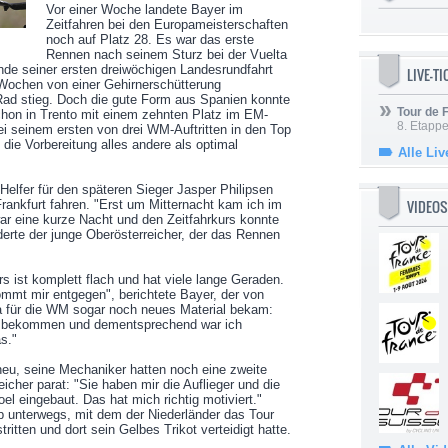
Vor einer Woche landete Bayer im
Zeitfahren bei den Europameisterschaften
noch auf Platz 28. Es war das erste
Rennen nach seinem Sturz bei der Vuelta
nde seiner ersten dreiwöchigen Landesrundfahrt
LIVE-T
Wochen von einer Gehirnerschütterung
 Rad stieg. Doch die gute Form aus Spanien konnte
Tour de
chon in Trento mit einem zehnten Platz im EM-
8. Etappe
i seinem ersten von drei WM-Auftritten in den Top
 die Vorbereitung alles andere als optimal
Alle Liv
elfer für den späteren Sieger Jasper Philipsen
VIDEOS
ankfurt fahren. "Erst um Mitternacht kam ich im
ar eine kurze Nacht und den Zeitfahrkurs konnte
lderte der junge Oberösterreicher, der das Rennen
rs ist komplett flach und hat viele lange Geraden.
ommt mir entgegen", berichtete Bayer, der von
a für die WM sogar noch neues Material bekam:
er bekommen und dementsprechend war ich
as."
eu, seine Mechaniker hatten noch eine zweite
icher parat: "Sie haben mir die Auflieger und die
el eingebaut. Das hat mich richtig motiviert."
 unterwegs, mit dem der Niederländer das Tour
ritten und dort sein Gelbes Trikot verteidigt hatte.