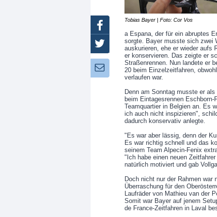
Tobias Bayer | Foto: Cor Vos
Facebook
a Espana, der für ein abruptes E
sorgte. Bayer musste sich zwei 
Twitter
auskurieren, ehe er wieder aufs
er konservieren. Das zeigte er s
Straßenrennen. Nun landete er be
Newsletter:
20 beim Einzelzeitfahren, obwohl
verlaufen war.
Denn am Sonntag musste er als H
beim Eintagesrennen Eschborn-Fr
Teamquartier in Belgien an. Es w
ich auch nicht inspizieren", schi
dadurch konservativ anlegte.
"Es war aber lässig, denn der Ku
Es war richtig schnell und das k
seinem Team Alpecin-Fenix extr
"Ich habe einen neuen Zeitfahr
natürlich motiviert und gab Vollg
Doch nicht nur der Rahmen war n
Überraschung für den Oberösterre
Laufräder von Mathieu van der Po
Somit war Bayer auf jenem Setup
de France-Zeitfahren in Laval best