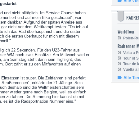
Alle Vi
gestartet
d und nicht alltäglich. Im Service Course haben
RADRE
bmontiert und auf mein Bike geschraubt", war
ern dankbar. Aufgrund der späten Anreise aus
 gar nicht vor dem Wettkampf testen: "Da ich auf
WorldTour
e ich das Rad überhaupt nicht und die ersten
h die ersten überhaupt für mich mit diesem
Polen-Ru
nell."
Radrennen 
ediglich 22 Sekunden. Für den U23-Fahrer aus
Volta a P
ieser WM noch zwei Einsätze. Am Mittwoch wird er
Tour of 
n, am Samstag steht dann sein Highlight, das
 Dort zählt er zu den Mitfavoriten auf einen
Tour de 
Vuelta a
Alle Te
insätzen ist super. Die Zeitfahren sind perfekt
e Straßenrennen", erklärte der 21-Jährige. Sein
ch deshalb sind die Weltmeisterschaften sehr
mmer wieder gerne nach Belgien, weil es einfach
nen zu fahren. Die Stimmung hier kannst du mit
, es ist die Radsportnation Nummer eins."