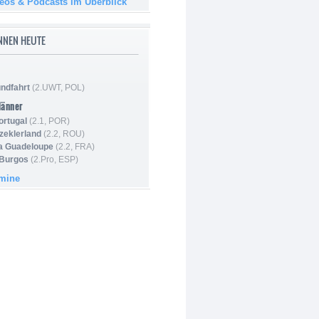
deos & Podcasts im Überblick
NNEN HEUTE
ndfahrt
(2.UWT, POL)
Männer
ortugal
(2.1, POR)
Szeklerland
(2.2, ROU)
la Guadeloupe
(2.2, FRA)
 Burgos
(2.Pro, ESP)
rmine