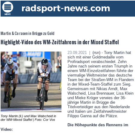
Martin & Co rasen in Brügge zu Gold
Highlight-Video des WM-Zeitfahrens in der Mixed Staffel
23.09.2021 |
(rsn) - Tony Martin hat
sich mit einer Goldmedaille vom
Profiradsport verabschiedet. Zehn
Jahre nach seinem ersten Triumph in
einem WM-Einzelzeitfahren führte der
viermalige Weltmeister das deutsche
Team bei der Straßen-WM in Flandern
in der Mixed-Team-Staffel zum Sieg.
Gemeinsam mit Nikias Arndt, Max
Walscheid, Lisa Brennauer, Lisa Klein
und Mieke Kröger verwies der 36-
jährige Martin in Brügge die
Titelverteidiger aus den Niederlande
und Italien um Zeitfahrweltmeister
Filippo Ganna auf die Plätze.
Tony Martin (li.) und Max Walscheid in
der WM-Mixed Staffel | Foto: Cor Vos
Die Höhepunkte des Rennens im
Video: