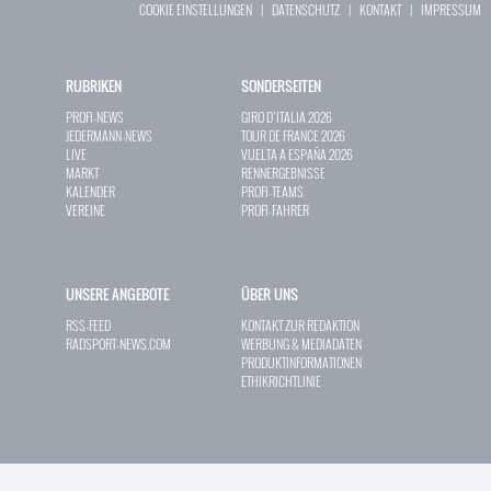
COOKIE EINSTELLUNGEN
|
DATENSCHUTZ
|
KONTAKT
|
IMPRESSUM
RUBRIKEN
SONDERSEITEN
PROFI-NEWS
GIRO D`ITALIA 2026
JEDERMANN-NEWS
TOUR DE FRANCE 2026
LIVE
VUELTA A ESPAÑA 2026
MARKT
RENNERGEBNISSE
KALENDER
PROFI-TEAMS
VEREINE
PROFI-FAHRER
UNSERE ANGEBOTE
ÜBER UNS
RSS-FEED
KONTAKT ZUR REDAKTION
RADSPORT-NEWS.COM
WERBUNG & MEDIADATEN
PRODUKTINFORMATIONEN
ETHIKRICHTLINIE