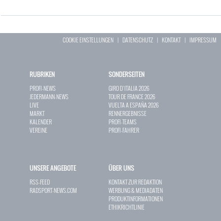
COOKIE EINSTELLUNGEN
|
DATENSCHUTZ
|
KONTAKT
|
IMPRESSUM
RUBRIKEN
SONDERSEITEN
PROFI-NEWS
GIRO D`ITALIA 2026
JEDERMANN-NEWS
TOUR DE FRANCE 2026
LIVE
VUELTA A ESPAÑA 2026
MARKT
RENNERGEBNISSE
KALENDER
PROFI-TEAMS
VEREINE
PROFI-FAHRER
UNSERE ANGEBOTE
ÜBER UNS
RSS-FEED
KONTAKT ZUR REDAKTION
RADSPORT-NEWS.COM
WERBUNG & MEDIADATEN
PRODUKTINFORMATIONEN
ETHIKRICHTLINIE