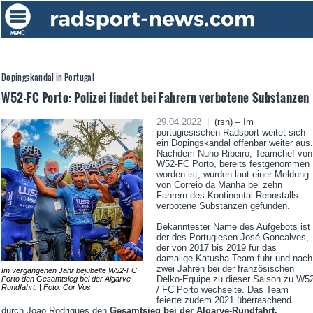
Dopingskandal in Portugal
W52-FC Porto: Polizei findet bei Fahrern verbotene Substanzen
29.04.2022 |
(rsn) – Im
portugiesischen Radsport weitet sich
ein Dopingskandal offenbar weiter aus.
Nachdem Nuno Ribeiro, Teamchef von
W52-FC Porto, bereits festgenommen
worden ist, wurden laut einer Meldung
von Correio da Manha bei zehn
Fahrern des Kontinental-Rennstalls
verbotene Substanzen gefunden.
Bekanntester Name des Aufgebots ist
der des Portugiesen José Goncalves,
der von 2017 bis 2019 für das
damalige Katusha-Team fuhr und nach
zwei Jahren bei der französischen
Im vergangenen Jahr bejubelte W52-FC
Delko-Equipe zu dieser Saison zu W5
Porto den Gesamtsieg bei der Algarve-
Rundfahrt. | Foto: Cor Vos
/ FC Porto wechselte. Das Team
feierte zudem 2021 überraschend
durch Joao Rodrigues den
Gesamtsieg bei der Algarve-Rundfahrt.