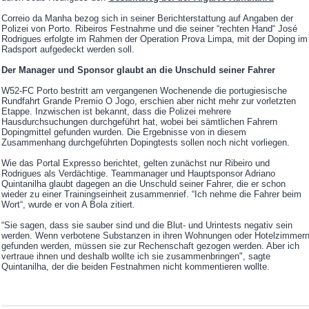
Correio da Manha bezog sich in seiner Berichterstattung auf Angaben der
Polizei von Porto. Ribeiros Festnahme und die seiner “rechten Hand“ José
Rodrigues erfolgte im Rahmen der Operation Prova Limpa, mit der Doping im
Radsport aufgedeckt werden soll.
Der Manager und Sponsor glaubt an die Unschuld seiner Fahrer
W52-FC Porto bestritt am vergangenen Wochenende die portugiesische
Rundfahrt Grande Premio O Jogo, erschien aber nicht mehr zur vorletzten
Etappe. Inzwischen ist bekannt, dass die Polizei mehrere
Hausdurchsuchungen durchgeführt hat, wobei bei sämtlichen Fahrern
Dopingmittel gefunden wurden. Die Ergebnisse von in diesem
Zusammenhang durchgeführten Dopingtests sollen noch nicht vorliegen.
Wie das Portal Expresso berichtet, gelten zunächst nur Ribeiro und
Rodrigues als Verdächtige. Teammanager und Hauptsponsor Adriano
Quintanilha glaubt dagegen an die Unschuld seiner Fahrer, die er schon
wieder zu einer Trainingseinheit zusammenrief. “Ich nehme die Fahrer beim
Wort“, wurde er von A Bola zitiert.
“Sie sagen, dass sie sauber sind und die Blut- und Urintests negativ sein
werden. Wenn verbotene Substanzen in ihren Wohnungen oder Hotelzimmer
gefunden werden, müssen sie zur Rechenschaft gezogen werden. Aber ich
vertraue ihnen und deshalb wollte ich sie zusammenbringen", sagte
Quintanilha, der die beiden Festnahmen nicht kommentieren wollte.