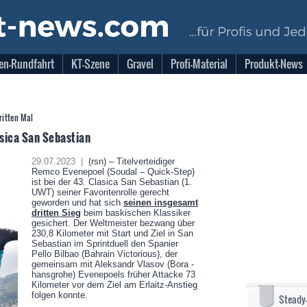
en-Rundfahrt
KT-Szene
Gravel
Profi-Material
Produkt-News
ritten Mal
asica San Sebastian
29.07.2023 |
(rsn) – Titelverteidiger
Remco Evenepoel (Soudal – Quick-Step)
ist bei der 43. Clasica San Sebastian (1.
UWT) seiner Favoritenrolle gerecht
geworden und hat sich
seinen insgesamt
dritten Sieg
beim baskischen Klassiker
gesichert. Der Weltmeister bezwang über
230,8 Kilometer mit Start und Ziel in San
Sebastian im Sprintduell den Spanier
Pello Bilbao (Bahrain Victorious), der
gemeinsam mit Aleksandr Vlasov (Bora -
hansgrohe) Evenepoels früher Attacke 73
Kilometer vor dem Ziel am Erlaitz-Anstieg
folgen konnte.
Steady