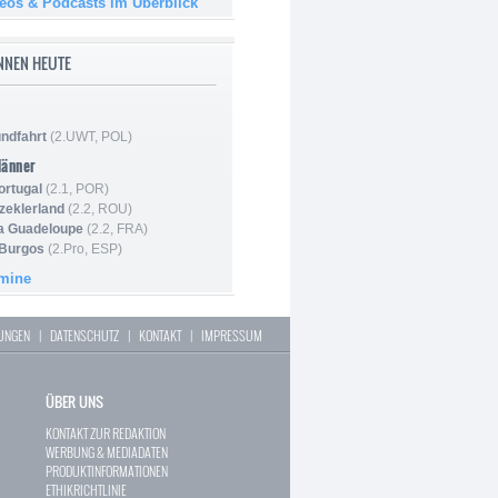
deos & Podcasts im Überblick
NNEN HEUTE
ndfahrt
(2.UWT, POL)
Männer
ortugal
(2.1, POR)
Szeklerland
(2.2, ROU)
la Guadeloupe
(2.2, FRA)
 Burgos
(2.Pro, ESP)
rmine
LUNGEN
|
DATENSCHUTZ
|
KONTAKT
|
IMPRESSUM
ÜBER UNS
KONTAKT ZUR REDAKTION
WERBUNG & MEDIADATEN
PRODUKTINFORMATIONEN
ETHIKRICHTLINIE