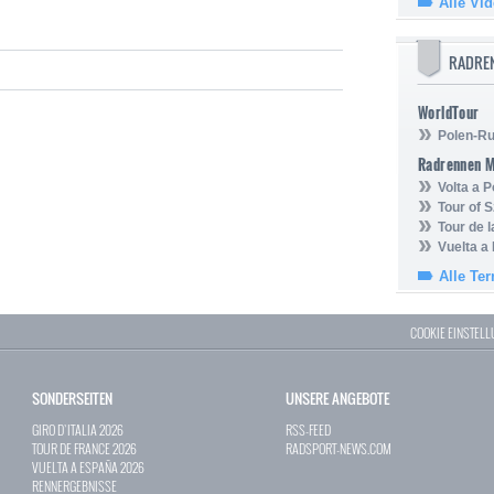
Alle Vi
RADRE
WorldTour
Polen-Ru
Radrennen 
Volta a P
Tour of 
Tour de 
Vuelta a
Alle Te
COOKIE EINSTEL
SONDERSEITEN
UNSERE ANGEBOTE
GIRO D`ITALIA 2026
RSS-FEED
TOUR DE FRANCE 2026
RADSPORT-NEWS.COM
VUELTA A ESPAÑA 2026
RENNERGEBNISSE