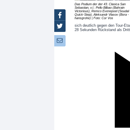
Das Podium der der 43. Clasica San
Sebastian, v.l.: Pello Bilbao (Bahrain
Victorious), Remco Evenepoel (Soudal 
Quick-Step), Aleksandr Vlasov (Bora -
Facebook
hansgrohe) | Foto: Cor Vos
sich deutlich gegen den Tour-Eta
Twitter
28 Sekunden Rückstand als Dritte
Newsletter: