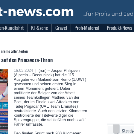
en-Rundfahrt
KT-Szene
Gravel
Profi-Material
Produkt-News
anremo aller Zeiten
n auf den Primavera-Thron
16.03.2024 |
(rsn) – Jasper Philipsen
(Alpecin – Deceuninck) hat die 115.
Ausgabe von Mailand-San Remo (1.UWT)
gewonnen und seinen ersten Sieg in
einem Monument gefeiert. Dabei
profitierte der Belgier von der Arbeit
seines Teamkollegen Mathieu van der
Poel, der im Finale zwei Attacken von
Tadej Pogacar (UAE Team Emirates)
neutralisierte. Auch den letzten Kilometern
kontrollierte der Titelverteidiger die
Spitzengruppe, die schließlich noch zwölf
Fahrer umfasste.
Steady
Den finalen Sprint nach 288 Kilometern