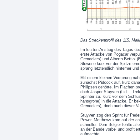
Das Streckenprofil des 115. Mai
Im letzten Anstieg des Tages üb
erste Attacke von Pogacar verpuf
Grenadiers) und Alberto Bettiol 
Slowene kurz vor der Spitze erne
sprang letztendlich hinterher un
Mit einem kleinen Vorsprung nahm
zunächst Pidcock auf, kurz dana
Philipsen gehörte. Im Flachen pr
doch Jasper Stuyven (Lidl – Trek
Sprinter zu. Kurz vor dem Schlu
hansgrohe) in die Attacke. Er b
Grenadiers), doch auch dieser Ve
Stuyven zog den Sprint für Pede
Power. Matthews kam auf der and
schneller. Dem Belgier fehlte all
an der Bande vorbei und profitier
aufmachte.