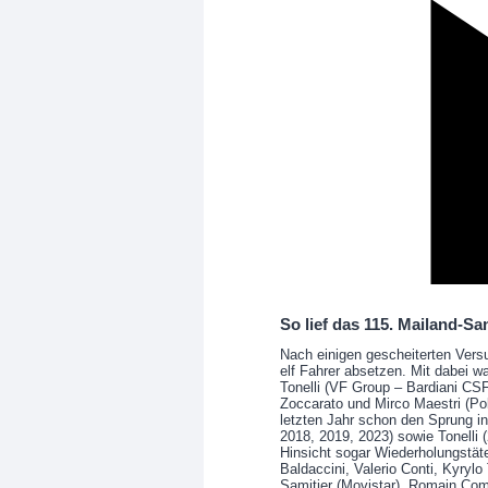
So lief das 115. Mailand-S
Nach einigen gescheiterten Vers
elf Fahrer absetzen. Mit dabei w
Tonelli (VF Group – Bardiani CS
Zoccarato und Mirco Maestri (Pol
letzten Jahr schon den Sprung i
2018, 2019, 2023) sowie Tonelli 
Hinsicht sogar Wiederholungstäte
Baldaccini, Valerio Conti, Kyrylo 
Samitier (Movistar), Romain Co