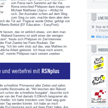
von Pavia nach Sanremo auf die Via
v.l.:
per
Roma entschied Philipsen dann knapp vor
Michael Matthews (Jayco – AlUla) für
Cor
sich. Der Australier schien auf dem Weg
LIVE-T
zum Sieg zu sein, machte dann aber dem
och die Tür auf. Pogacar wurde Dritter, gefolgt von
Alberto Bettiol (EF Education – EasyPost).
Tour de
6. Etapp
cht fassen, das ist wirklich etwas, von dem man
 Mailand-Sanremo ist wohl eines der wenigen
Alle Liv
n“, freute sich Philipsen im Ziel-Interview.
 der Poel Zweiter bei Paris-Roubaix. Der
ieg. “Ich bin sehr stolz auf das, was Mathieu im
VIDEOS
bliche Arbeit geleistet. Ich freue mich enorm,
ind“, meinte Philipsen nach seinem zweiten
e schnellste 'Primavera' aller Zeiten und nahm
stellte Bestmarke ab. “Wir brechen den Rekord
auch schon die schnellste Ausgabe“, täuschte sich
h war van der Poel damals 0,03km/h langsamer als
hneller. Ich hatte trotzdem vom Start weg gute
mein Tag werden könnte. Ich habe an mich
alle Puzzlestücke noch auf ihren Platz fallen. Am