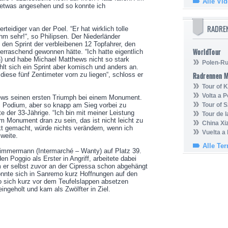
Alle Vi
 etwas angesehen und so konnte ich
RADRE
erteidiger van der Poel. “Er hat wirklich tolle
hm sehr!“, so Philipsen. Der Niederländer
t den Sprint der verbleibenen 12 Topfahrer, den
WorldTour
erraschend gewonnen hätte. “Ich hatte eigentlich
) und habe Michael Matthews nicht so stark
Polen-Ru
hlt sich ein Sprint aber komisch und anders an.
h diese fünf Zentimeter vorn zu liegen“, schloss er
Radrennen 
Tour of
Volta a P
ws seinen ersten Triumph bei einem Monument.
das Podium, aber so knapp am Sieg vorbei zu
Tour of 
te der 33-Jährige. “Ich bin mit meiner Leistung
Tour de 
m Monument dran zu sein, das ist nicht leicht zu
China Xi
ekt gemacht, würde nichts verändern, wenn ich
Vuelta a
zweite.
Alle Te
immermann (Intermarché – Wanty) auf Platz 39.
n Poggio als Erster in Angriff, arbeitete dabei
m er selbst zuvor an der Cipressa schon abgehängt
nnte sich in Sanremo kurz Hoffnungen auf den
 sich kurz vor dem Teufelslappen absetzen
eingeholt und kam als Zwölfter in Ziel.