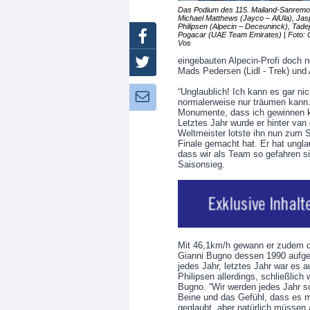
Das Podium des 115. Mailand-Sanremo, 
Michael Matthews (Jayco – AlUla), Jas
Philipsen (Alpecin – Deceuninck), Tadej
Pogacar (UAE Team Emirates) | Foto: 
Facebook
Vos
eingebauten Alpecin-Profi doch n
Twitter
Mads Pedersen (Lidl - Trek) und 
“Unglaublich! Ich kann es gar ni
Newsletter:
normalerweise nur träumen kann.
Monumente, dass ich gewinnen kan
Letztes Jahr wurde er hinter van
Weltmeister lotste ihn nun zum S
Finale gemacht hat. Er hat unglau
dass wir als Team so gefahren s
Saisonsieg.
Mit 46,1km/h gewann er zudem di
Gianni Bugno dessen 1990 aufge
jedes Jahr, letztes Jahr war es 
Philipsen allerdings, schließlic
Bugno. “Wir werden jedes Jahr sc
Beine und das Gefühl, dass es 
geglaubt, aber natürlich müssen 