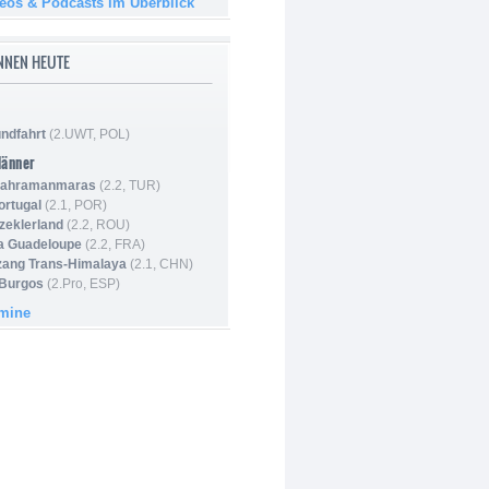
deos & Podcasts im Überblick
NNEN HEUTE
ndfahrt
(2.UWT, POL)
Männer
 Kahramanmaras
(2.2, TUR)
ortugal
(2.1, POR)
Szeklerland
(2.2, ROU)
la Guadeloupe
(2.2, FRA)
zang Trans-Himalaya
(2.1, CHN)
 Burgos
(2.Pro, ESP)
rmine