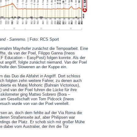
land - Sanremo.
| Foto: RCS Sport
ernahm Mayrhofer zunächst die Tempoarbeit. Eine
fte, da van der Poel, Filippo Ganna (Ineos
(EF Education – EasyPost) folgen konnte. Als der
ut angriff, folgte zunächst niemand. Van der Poel
d holte den Slowenen an der Kuppe ein.
 das Duo die Abfahrt in Angriff. Dort schloss
ch folgten zehn weitere Fahrer, zu denen auch
obierte es Matej Mohoric (Bahrain Victorious),
) und van der Poel fuhren die Lücke für ihre
sskilometer ging Matteo Sobrero (Bora –
ekam Gesellschaft von Tom Pidcock (Ineos
rsuch wurde von van der Poel vereitelt.
rsen an, doch dem fehlte auf der Via Roma die
eren Straßenseite auf, aber Philipsen war
erdings der Platz. Er schob sich mit großer Mühe
te dabei vom Australier, der ihm die Tür