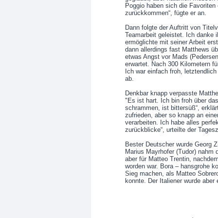
Poggio haben sich die Favoriten
zurückkommen“, fügte er an.
Dann folgte der Auftritt von Titelv
Teamarbeit geleistet. Ich danke i
ermöglichte mit seiner Arbeit ers
dann allerdings fast Matthews üb
etwas Angst vor Mads (Pedersen
erwartet. Nach 300 Kilometern fü
Ich war einfach froh, letztendlic
ab.
Denkbar knapp verpasste Matthe
"Es ist hart. Ich bin froh über 
schrammen, ist bittersüß“, erklär
zufrieden, aber so knapp an eine
verarbeiten. Ich habe alles perf
zurückblicke“, urteilte der Tages
Bester Deutscher wurde Georg Z
Marius Mayrhofer (Tudor) nahm de
aber für Matteo Trentin, nachde
worden war. Bora – hansgrohe ko
Sieg machen, als Matteo Sobrero
konnte. Der Italiener wurde aber 