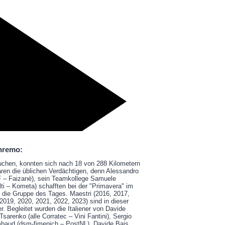
anremo:
uchen, konnten sich nach 18 von 288 Kilometern
aren die üblichen Verdächtigen, denn Alessandro
F – Faizanè), sein Teamkollege Samuele
ti – Kometa) schafften bei der "Primavera" im
n die Gruppe des Tages. Maestri (2016, 2017,
(2019, 2020, 2021, 2022, 2023) sind in dieser
r. Begleitet wurden die Italiener von Davide
Tsarenko (alle Corratec – Vini Fantini), Sergio
mbaud (dsm-fimenich – PostNL), Davide Bais,