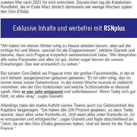
zweiten Mal nach 2021 für sich entschied. Dazwischen lag die Katalonien-
Rundfahrt, die er Ende März ähnlich dominierte wie wenige Wochen später
den Giro d’Italia.
“Wir haben ihn diesen Winter ruhig zu Hause arbeiten lassen, aber auf die
richtige Art und Weise, speziell für die Etappenrennen“, erklärte Gianetti und
betonte, dass sich Pogacar körperlich weiterentwickelt habe: “Wir überprüfen
alle seine Parameter und alles ist gut, bisher sogar besser als unsere
Erwartungen. Das war erstaunlich zu sehen.“
Bei seinem Giro-Debüt sei Pogacar trotz der großen Favoritenrolle, in der er
sich befand, ausgesprochen gelassen gewesen. “Er ist sehr ruhig, das ist
immer eines seiner Geheimnisse. In der ersten Woche musste er vielleicht
verstehen, wie der Giro funktioniert und welche Schlüsselrolle er diesmal
spielt. Aber
er war sehr entspannt
und selbstbewusst. Wenn Tadej sich gut
fühlt, ist alles okay“, sagte Gianetti.
Allerdings habe der starke Auftritt seines Teams auch zur Gelassenheit des
Kapitäns beigetragen. “Sie haben alle 100 Prozent gegeben, so dass Tadej
wusste, dass alles unter Kontrolle ist. Und wenn alles unter Kontrolle ist, ist
er entspannter und erfolgreicher“, sagte Gianetti und fügte abschließend an:
“Jetzt, da wir den Giro d’Italia gewonnen haben, sind wir bereit für die Tour de
France.“