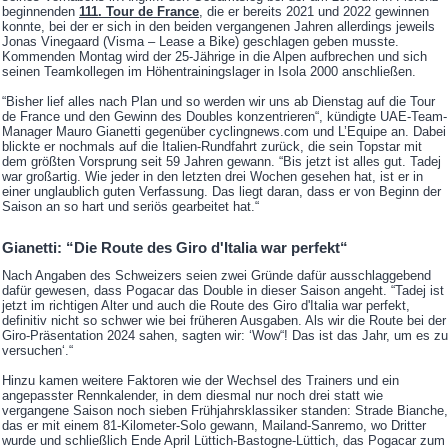
beginnenden
111. Tour de France
, die er bereits 2021 und 2022 gewinnen
konnte, bei der er sich in den beiden vergangenen Jahren allerdings jeweils
Jonas Vinegaard (Visma – Lease a Bike) geschlagen geben musste.
Kommenden Montag wird der 25-Jährige in die Alpen aufbrechen und sich
seinen Teamkollegen im Höhentrainingslager in Isola 2000 anschließen.
“Bisher lief alles nach Plan und so werden wir uns ab Dienstag auf die Tour
de France und den Gewinn des Doubles konzentrieren“, kündigte UAE-Team-
Manager Mauro Gianetti gegenüber cyclingnews.com und L’Equipe an. Dabei
blickte er nochmals auf die Italien-Rundfahrt zurück, die sein Topstar mit
dem größten Vorsprung seit 59 Jahren gewann. “Bis jetzt ist alles gut. Tadej
war großartig. Wie jeder in den letzten drei Wochen gesehen hat, ist er in
einer unglaublich guten Verfassung. Das liegt daran, dass er von Beginn der
Saison an so hart und seriös gearbeitet hat.“
Gianetti: “Die Route des Giro d'Italia war perfekt“
Nach Angaben des Schweizers seien zwei Gründe dafür ausschlaggebend
dafür gewesen, dass Pogacar das Double in dieser Saison angeht. “Tadej ist
jetzt im richtigen Alter und auch die Route des Giro d'Italia war perfekt,
definitiv nicht so schwer wie bei früheren Ausgaben. Als wir die Route bei der
Giro-Präsentation 2024 sahen, sagten wir: ‘Wow“! Das ist das Jahr, um es zu
versuchen‘.“
Hinzu kamen weitere Faktoren wie der Wechsel des Trainers und ein
angepasster Rennkalender, in dem diesmal nur noch drei statt wie
vergangene Saison noch sieben Frühjahrsklassiker standen: Strade Bianche,
das er mit einem 81-Kilometer-Solo gewann, Mailand-Sanremo, wo Dritter
wurde und schließlich Ende April Lüttich-Bastogne-Lüttich, das Pogacar zum