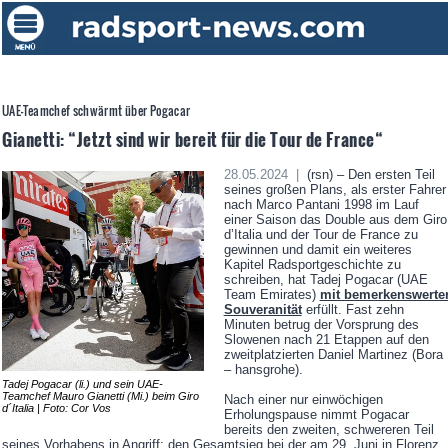
UAE-Teamchef schwärmt über Pogacar
Gianetti: “Jetzt sind wir bereit für die Tour de France“
28.05.2024 |
(rsn) – Den ersten Teil
seines großen Plans, als erster Fahrer
nach Marco Pantani 1998 im Lauf
einer Saison das Double aus dem Giro
d’Italia und der Tour de France zu
gewinnen und damit ein weiteres
Kapitel Radsportgeschichte zu
schreiben, hat Tadej Pogacar (UAE
Team Emirates)
mit bemerkenswerte
Souveranität
erfüllt. Fast zehn
Minuten betrug der Vorsprung des
Slowenen nach 21 Etappen auf den
zweitplatzierten Daniel Martinez (Bora
– hansgrohe).
Tadej Pogacar (li.) und sein UAE-
Teamchef Mauro Gianetti (Mi.) beim Giro
Nach einer nur einwöchigen
d´Italia | Foto: Cor Vos
Erholungspause nimmt Pogacar
bereits den zweiten, schwereren Teil
seines Vorhabens in Angriff: den Gesamtsieg bei der am 29. Juni in Florenz