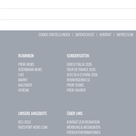
COOKIE EINSTELLUNGEN
|
DATENSCHUTZ
|
KONTAKT
|
IMPRESSUM
RUBRIKEN
SONDERSEITEN
PROFI-NEWS
GIRO D`ITALIA 2026
JEDERMANN-NEWS
TOUR DE FRANCE 2026
LIVE
VUELTA A ESPAÑA 2026
MARKT
RENNERGEBNISSE
KALENDER
PROFI-TEAMS
VEREINE
PROFI-FAHRER
UNSERE ANGEBOTE
ÜBER UNS
RSS-FEED
KONTAKT ZUR REDAKTION
RADSPORT-NEWS.COM
WERBUNG & MEDIADATEN
PRODUKTINFORMATIONEN