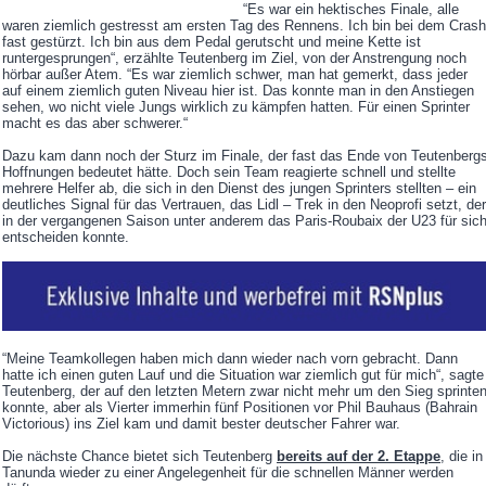
“Es war ein hektisches Finale, alle
waren ziemlich gestresst am ersten Tag des Rennens. Ich bin bei dem Crash
fast gestürzt. Ich bin aus dem Pedal gerutscht und meine Kette ist
runtergesprungen“, erzählte Teutenberg im Ziel, von der Anstrengung noch
hörbar außer Atem. “Es war ziemlich schwer, man hat gemerkt, dass jeder
auf einem ziemlich guten Niveau hier ist. Das konnte man in den Anstiegen
sehen, wo nicht viele Jungs wirklich zu kämpfen hatten. Für einen Sprinter
macht es das aber schwerer.“
Dazu kam dann noch der Sturz im Finale, der fast das Ende von Teutenberg
Hoffnungen bedeutet hätte. Doch sein Team reagierte schnell und stellte
mehrere Helfer ab, die sich in den Dienst des jungen Sprinters stellten – ein
deutliches Signal für das Vertrauen, das Lidl – Trek in den Neoprofi setzt, der
in der vergangenen Saison unter anderem das Paris-Roubaix der U23 für sic
entscheiden konnte.
“Meine Teamkollegen haben mich dann wieder nach vorn gebracht. Dann
hatte ich einen guten Lauf und die Situation war ziemlich gut für mich“, sagte
Teutenberg, der auf den letzten Metern zwar nicht mehr um den Sieg sprinte
konnte, aber als Vierter immerhin fünf Positionen vor Phil Bauhaus (Bahrain
Victorious) ins Ziel kam und damit bester deutscher Fahrer war.
Die nächste Chance bietet sich Teutenberg
bereits auf der 2. Etappe
, die in
Tanunda wieder zu einer Angelegenheit für die schnellen Männer werden