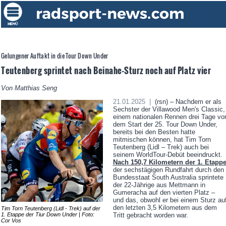
Gelungener Auftakt in die Tour Down Under
Teutenberg sprintet nach Beinahe-Sturz noch auf Platz vier
Von Matthias Seng
21.01.2025 |
(rsn) – Nachdem er als
Sechster der Villawood Men's Classic,
einem nationalen Rennen drei Tage vo
dem Start der 25. Tour Down Under,
bereits bei den Besten hatte
mitmischen können, hat Tim Torn
Teutenberg (Lidl – Trek) auch bei
seinem WorldTour-Debüt beeindruckt.
Nach 150,7 Kilometern der 1. Etapp
der sechstägigen Rundfahrt durch den
Bundesstaat South Australia sprintete
der 22-Jährige aus Mettmann in
Gumeracha auf den vierten Platz –
und das, obwohl er bei einem Sturz au
den letzten 3,5 Kilometern aus dem
Tim Torn Teutenberg (Lidl - Trek) auf der
1. Etappe der Tiur Down Under | Foto:
Tritt gebracht worden war.
Cor Vos