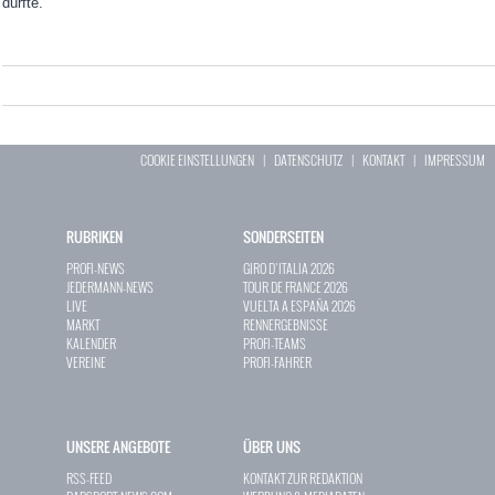
dürfte.
COOKIE EINSTELLUNGEN
|
DATENSCHUTZ
|
KONTAKT
|
IMPRESSUM
RUBRIKEN
SONDERSEITEN
PROFI-NEWS
GIRO D`ITALIA 2026
JEDERMANN-NEWS
TOUR DE FRANCE 2026
LIVE
VUELTA A ESPAÑA 2026
MARKT
RENNERGEBNISSE
KALENDER
PROFI-TEAMS
VEREINE
PROFI-FAHRER
UNSERE ANGEBOTE
ÜBER UNS
RSS-FEED
KONTAKT ZUR REDAKTION