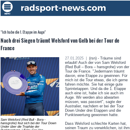
“Ich habe die 1. Etappe im Auge“
Nach drei Siegen träumt Welsford von Gelb bei der Tour de
France
27.01.2025 |
(rsn) - Träume sind
erlaubt! Auch der von Sam Welsford
(Red Bull – Bora – hansgrohe) von der
Tour de France. "Jedermann träumt
davon, eine Etappe zu gewinnen. Für
mich ist die Tour etwas, die ich gerne
fahren möchte. Sie hat einige gute
Sprintetappen. Und da die 1. Etappe
auch eine ist, habe ich sie auch im
Auge. Wir werden also abwarten
müssen, was passiert", sagte der
Australier, nachdem er bei der Tour
Down Under drei Etappen und die
Punktewertung gewonnen hatte.
Sam Welsford (Red Bull - Bora -
hansgrohe) feut sich bei der Tour Down
Dass Welsford schlechte Karten hat,
Under über die Trophäe der
seinen Traum zu verwirklichen, ist ihm
Punktwertung. | Foto: Cor Vos