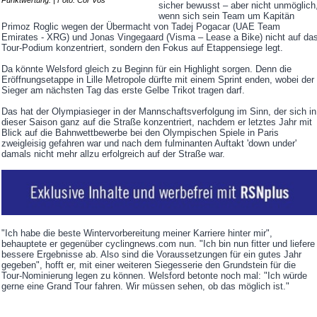
sicher bewusst – aber nicht unmöglich
wenn sich sein Team um Kapitän
Primoz Roglic wegen der Übermacht von Tadej Pogacar (UAE Team
Emirates - XRG) und Jonas Vingegaard (Visma – Lease a Bike) nicht auf da
Tour-Podium konzentriert, sondern den Fokus auf Etappensiege legt.
Da könnte Welsford gleich zu Beginn für ein Highlight sorgen. Denn die
Eröffnungsetappe in Lille Metropole dürfte mit einem Sprint enden, wobei der
Sieger am nächsten Tag das erste Gelbe Trikot tragen darf.
Das hat der Olympiasieger in der Mannschaftsverfolgung im Sinn, der sich in
dieser Saison ganz auf die Straße konzentriert, nachdem er letztes Jahr mit
Blick auf die Bahnwettbewerbe bei den Olympischen Spiele in Paris
zweigleisig gefahren war und nach dem fulminanten Auftakt 'down under'
damals nicht mehr allzu erfolgreich auf der Straße war.
"Ich habe die beste Wintervorbereitung meiner Karriere hinter mir",
behauptete er gegenüber cyclingnews.com nun. "Ich bin nun fitter und liefere
bessere Ergebnisse ab. Also sind die Voraussetzungen für ein gutes Jahr
gegeben", hofft er, mit einer weiteren Siegesserie den Grundstein für die
Tour-Nominierung legen zu können. Welsford betonte noch mal: "Ich würde
gerne eine Grand Tour fahren. Wir müssen sehen, ob das möglich ist."