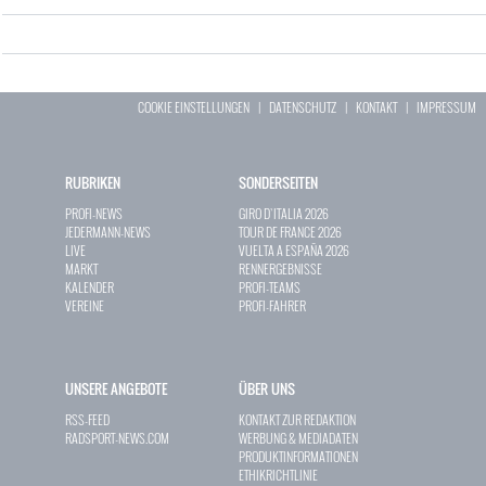
COOKIE EINSTELLUNGEN
|
DATENSCHUTZ
|
KONTAKT
|
IMPRESSUM
RUBRIKEN
SONDERSEITEN
PROFI-NEWS
GIRO D`ITALIA 2026
JEDERMANN-NEWS
TOUR DE FRANCE 2026
LIVE
VUELTA A ESPAÑA 2026
MARKT
RENNERGEBNISSE
KALENDER
PROFI-TEAMS
VEREINE
PROFI-FAHRER
UNSERE ANGEBOTE
ÜBER UNS
RSS-FEED
KONTAKT ZUR REDAKTION
RADSPORT-NEWS.COM
WERBUNG & MEDIADATEN
PRODUKTINFORMATIONEN
ETHIKRICHTLINIE