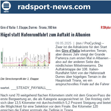
Giro d’Italia: 1. Etappe, Durres - Tirana, 160 km
RSNplu
Hügel statt Hafenrundfahrt zum Auftakt in Albanien
09.05.2025 |
(rsn / ProCycling) –
Zwar ist die Adriaküste für den Start
des
Giro d’Italia
bekanntes Terrain,
aber dieses Jahr steigt der Grande
Partenza zum ersten Mal in Albanien -
also auf der anderen Seite des
nördlichsten Mittelmeerarms. Die
Auftaktetappe der 108. Italien-
Rundfahrt führt von der Hafenstadt
Durres über hügeliges Terrain in die
Die Streckenprofil der 1. Etappe
Hauptstadt Tirana, wo ein
anspruchsvolles Finale auf die Fahrer
wartet. ___STEADY_PAYWALL___
Nach rund 70 weitgehend flachen Kilometern steht mit dem Gracen-Pass die
erste Bergwertung an, die als Kategorie ausgezeichnet ist. Der Anstieg zieht
sich über 13,5 Kilometer mit durchschnittlich 5,2 Prozent Steigung und bietet
die Möglichkeit für eine Selektion vor dem Finale. Bei Kilometer 120
erreichen die Fahrer erstmals die Ziellinie in Tirana.