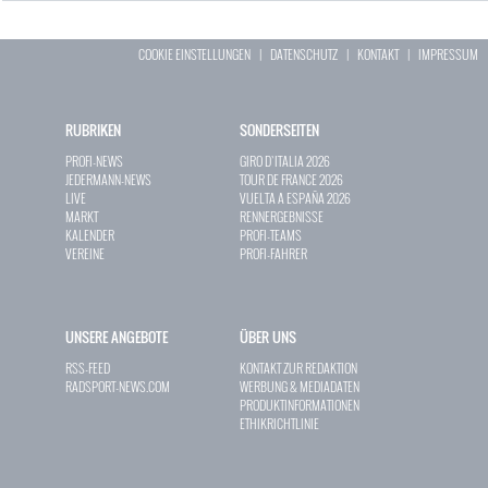
COOKIE EINSTELLUNGEN
|
DATENSCHUTZ
|
KONTAKT
|
IMPRESSUM
RUBRIKEN
SONDERSEITEN
PROFI-NEWS
GIRO D`ITALIA 2026
JEDERMANN-NEWS
TOUR DE FRANCE 2026
LIVE
VUELTA A ESPAÑA 2026
MARKT
RENNERGEBNISSE
KALENDER
PROFI-TEAMS
VEREINE
PROFI-FAHRER
UNSERE ANGEBOTE
ÜBER UNS
RSS-FEED
KONTAKT ZUR REDAKTION
RADSPORT-NEWS.COM
WERBUNG & MEDIADATEN
PRODUKTINFORMATIONEN
ETHIKRICHTLINIE