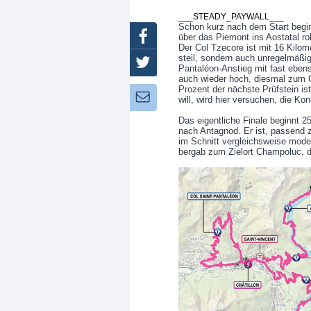
___STEADY_PAYWALL___
Schon kurz nach dem Start begin
Facebook
über das Piemont ins Aostatal rol
Der Col Tzecore ist mit 16 Kilom
steil, sondern auch unregelmäßig.
Twitter
Pantaléon-Anstieg mit fast eben
auch wieder hoch, diesmal zum C
Prozent der nächste Prüfstein i
Newsletter:
will, wird hier versuchen, die Ko
Das eigentliche Finale beginnt 2
nach Antagnod. Er ist, passend 
im Schnitt vergleichsweise mode
bergab zum Zielort Champoluc, de