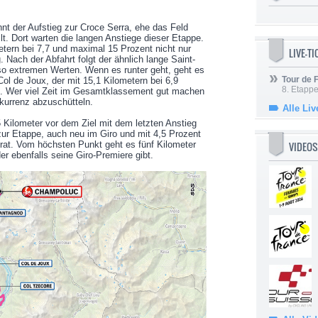
nt der Aufstieg zur Croce Serra, ehe das Feld
lt. Dort warten die langen Anstiege dieser Etappe.
etern bei 7,7 und maximal 15 Prozent nicht nur
LIVE-T
 Nach der Abfahrt folgt der ähnlich lange Saint-
so extremen Werten. Wenn es runter geht, geht es
Tour de
ol de Joux, der mit 15,1 Kilometern bei 6,9
8. Etappe
st. Wer viel Zeit im Gesamtklassement gut machen
nkurrenz abzuschütteln.
Alle Liv
5 Kilometer vor dem Ziel mit dem letzten Anstieg
zur Etappe, auch neu im Giro und mit 4,5 Prozent
rat. Vom höchsten Punkt geht es fünf Kilometer
VIDEOS
r ebenfalls seine Giro-Premiere gibt.