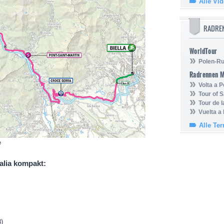
Alle Vi
RADRE
WorldTour
Polen-Ru
Radrennen 
Volta a P
Tour of 
Tour de 
Vuelta a
Alle Te
e
talia kompakt:
8)