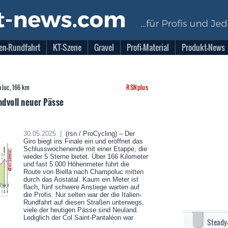
en-Rundfahrt
KT-Szene
Gravel
Profi-Material
Produkt-News
poluc, 166 km
RSNplus
ndvoll neuer Pässe
30.05.2025 |
(rsn / ProCycling) – Der
Giro biegt ins Finale ein und eröffnet das
Schlusswochenende mit einer Etappe, die
wieder 5 Sterne bietet. Über 166 Kilometer
und fast 5.000 Höhenmeter führt die
Route von Biella nach Champoluc mitten
durch das Aostatal. Kaum ein Meter ist
flach, fünf schwere Anstiege warten auf
die Profis. Nur selten war der die Italien-
Rundfahrt auf diesen Straßen unterwegs,
viele der heutigen Pässe sind Neuland.
Lediglich der Col Saint-Pantaléon war
Steady