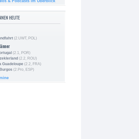
deos & Podcasts im Überblick
NNEN HEUTE
ndfahrt
(2.UWT, POL)
Männer
ortugal
(2.1, POR)
Szeklerland
(2.2, ROU)
la Guadeloupe
(2.2, FRA)
 Burgos
(2.Pro, ESP)
rmine