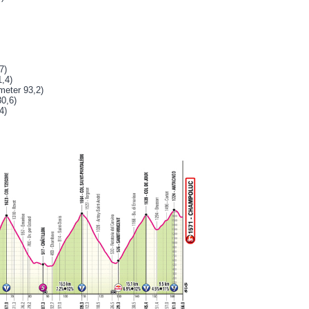
7)
1,4)
meter 93,2)
30,6)
4)