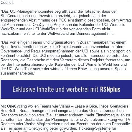
Council.
"Das UCI-Managementkomitee begrüßt zwar die Tatsache, dass der
Straßenradsport neue Investoren anzieht, hat jedoch nach der
entsprechenden Abstimmung des PCC einstimmig beschlossen, dem Antrag
auf Aufnahme des OneCycling-Projekts in die Kalender der UCI Women's
WorldTour und der UCI WorldTour in der vorliegenden Form nicht
nachzukommen", teilte der Weltverband am Donnerstagabend mit.
"Das von einigen Teams und Organisatoren in Zusammenarbeit mit einem
Sport-Investmentfond entwickelte Projekt wurde als unvereinbar mit den
Governance- und Regulierungsmaßnahmen der UCI sowie als nicht sportlich
kohärent erachtet. Die UCI möchte jedoch, wie alle Interessenvertreter des
Radsports, die Gespräche mit den Vertretern dieses Projekts fortsetzen, um
bei der Internationalisierung der Kalender der UCI Women's WorldTour und
der UCI WorldTour sowie der wirtschaftlichen Entwicklung unseres Sports
zusammenarbeiten."
Mit OneCycling wollen Teams wie Visma – Lease a Bike, Ineos Grenadiers,
Red Bull – Bora – hansgrohe und einige andere das Geschäftsmodell des
Radsports revolutionieren. Ziel ist unter anderem, mehr Einnahmequellen zu
schaffen. Ein Bestandteil der Planungen ist eine Zentralvermarktung von TV-
Rechten oder Werbe-Möglichkeiten rund um Events, an der auch Rennställe
als Teilhaber an OneCycling beteiligt würden. Ticketing-Systeme für