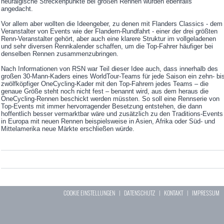
neuralgische Streckenpunkte bei großen Rennen wurden ebenfalls
angedacht.
Vor allem aber wollten die Ideengeber, zu denen mit Flanders Classics - dem
Veranstalter von Events wie der Flandern-Rundfahrt - einer der drei größten
Renn-Veranstalter gehört, aber auch eine klarere Struktur im vollgeladenen
und sehr diversen Rennkalender schaffen, um die Top-Fahrer häufiger bei
denselben Rennen zusammenzubringen.
Nach Informationen von RSN war Teil dieser Idee auch, dass innerhalb des
großen 30-Mann-Kaders eines WorldTour-Teams für jede Saison ein zehn- bi
zwölfköpfiger OneCycling-Kader mit den Top-Fahrern jedes Teams – die
genaue Größe steht noch nicht fest – benannt wird, aus dem heraus die
OneCycling-Rennen beschickt werden müssten. So soll eine Rennserie von
Top-Events mit immer hervorragender Besetzung entstehen, die dann
hoffentlich besser vermarktbar wäre und zusätzlich zu den Traditions-Events
in Europa mit neuen Rennen beispielsweise in Asien, Afrika oder Süd- und
Mittelamerika neue Märkte erschließen würde.
COOKIE EINSTELLUNGEN
|
DATENSCHUTZ
|
KONTAKT
|
IMPRESSUM