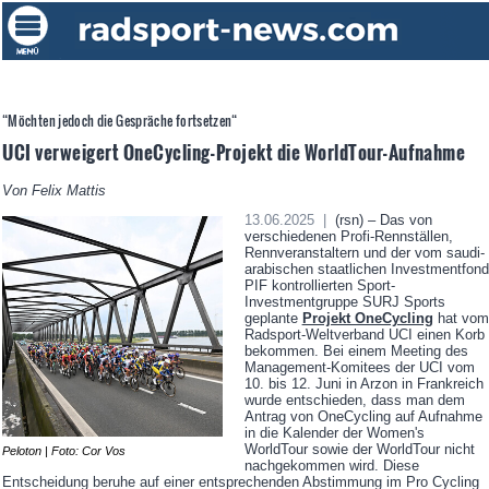
“Möchten jedoch die Gespräche fortsetzen“
UCI verweigert OneCycling-Projekt die WorldTour-Aufnahme
Von Felix Mattis
13.06.2025 |
(rsn) – Das von
verschiedenen Profi-Rennställen,
Rennveranstaltern und der vom saudi-
arabischen staatlichen Investmentfond
PIF kontrollierten Sport-
Investmentgruppe SURJ Sports
geplante
Projekt OneCycling
hat vom
Radsport-Weltverband UCI einen Korb
bekommen. Bei einem Meeting des
Management-Komitees der UCI vom
10. bis 12. Juni in Arzon in Frankreich
wurde entschieden, dass man dem
Antrag von OneCycling auf Aufnahme
in die Kalender der Women's
WorldTour sowie der WorldTour nicht
Peloton | Foto: Cor Vos
nachgekommen wird. Diese
Entscheidung beruhe auf einer entsprechenden Abstimmung im Pro Cycling