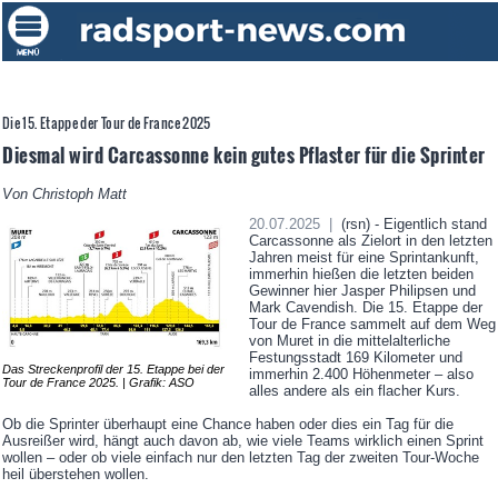
Die 15. Etappe der Tour de France 2025
Diesmal wird Carcassonne kein gutes Pflaster für die Sprinter
Von Christoph Matt
20.07.2025 |
(rsn) - Eigentlich stand
Carcassonne als Zielort in den letzten
Jahren meist für eine Sprintankunft,
immerhin hießen die letzten beiden
Gewinner hier Jasper Philipsen und
Mark Cavendish. Die 15. Etappe der
Tour de France sammelt auf dem Weg
von Muret in die mittelalterliche
Festungsstadt 169 Kilometer und
Das Streckenprofil der 15. Etappe bei der
immerhin 2.400 Höhenmeter – also
Tour de France 2025. | Grafik: ASO
alles andere als ein flacher Kurs.
Ob die Sprinter überhaupt eine Chance haben oder dies ein Tag für die
Ausreißer wird, hängt auch davon ab, wie viele Teams wirklich einen Sprint
wollen – oder ob viele einfach nur den letzten Tag der zweiten Tour-Woche
heil überstehen wollen.