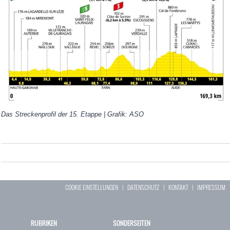
Das Streckenprofil der 15. Etappe | Grafik: ASO
COOKIE EINSTELLUNGEN
|
DATENSCHUTZ
|
KONTAKT
|
IMPRESSUM
RUBRIKEN
SONDERSEITEN