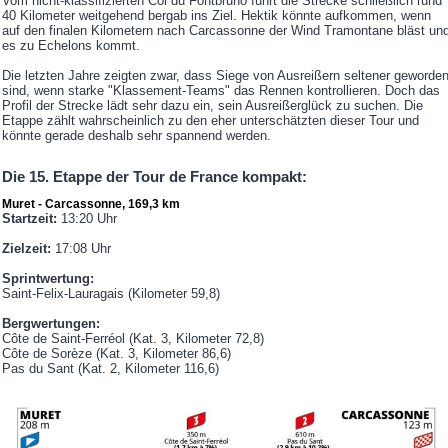
Vom nicht-klassifizierten Col du Fontbruno führt die Strecke schließlich rund
40 Kilometer weitgehend bergab ins Ziel. Hektik könnte aufkommen, wenn
auf den finalen Kilometern nach Carcassonne der Wind Tramontane bläst un
es zu Echelons kommt.
Die letzten Jahre zeigten zwar, dass Siege von Ausreißern seltener geworde
sind, wenn starke "Klassement-Teams" das Rennen kontrollieren. Doch das
Profil der Strecke lädt sehr dazu ein, sein Ausreißerglück zu suchen. Die
Etappe zählt wahrscheinlich zu den eher unterschätzten dieser Tour und
könnte gerade deshalb sehr spannend werden.
Die 15. Etappe der Tour de France kompakt:
Muret - Carcassonne, 169,3 km
Startzeit:
13:20 Uhr
Zielzeit:
17:08 Uhr
Sprintwertung:
Saint-Felix-Lauragais (Kilometer 59,8)
Bergwertungen:
Côte de Saint-Ferréol (Kat. 3, Kilometer 72,8)
Côte de Sorèze (Kat. 3, Kilometer 86,6)
Pas du Sant (Kat. 2, Kilometer 116,6)