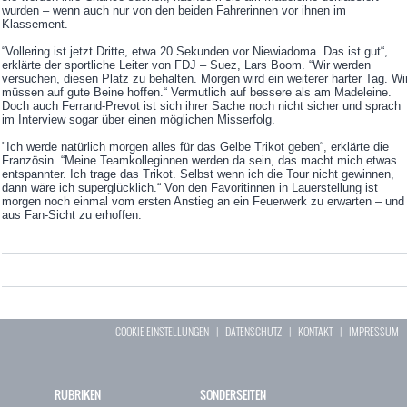
wurden – wenn auch nur von den beiden Fahrerinnen vor ihnen im
Klassement.
“Vollering ist jetzt Dritte, etwa 20 Sekunden vor Niewiadoma. Das ist gut“,
erklärte der sportliche Leiter von FDJ – Suez, Lars Boom. “Wir werden
versuchen, diesen Platz zu behalten. Morgen wird ein weiterer harter Tag. Wi
müssen auf gute Beine hoffen.“ Vermutlich auf bessere als am Madeleine.
Doch auch Ferrand-Prevot ist sich ihrer Sache noch nicht sicher und sprach
im Interview sogar über einen möglichen Misserfolg.
"Ich werde natürlich morgen alles für das Gelbe Trikot geben“, erklärte die
Französin. “Meine Teamkolleginnen werden da sein, das macht mich etwas
entspannter. Ich trage das Trikot. Selbst wenn ich die Tour nicht gewinnen,
dann wäre ich superglücklich.“ Von den Favoritinnen in Lauerstellung ist
morgen noch einmal vom ersten Anstieg an ein Feuerwerk zu erwarten – und
aus Fan-Sicht zu erhoffen.
COOKIE EINSTELLUNGEN
|
DATENSCHUTZ
|
KONTAKT
|
IMPRESSUM
RUBRIKEN
SONDERSEITEN