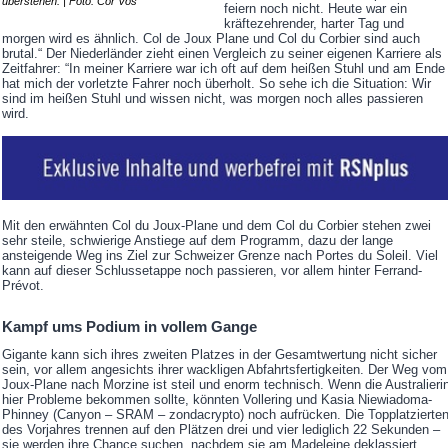
überstehen. | Foto: Cor Vos
feiern noch nicht. Heute war ein
kräftezehrender, harter Tag und
morgen wird es ähnlich. Col de Joux Plane und Col du Corbier sind auch
brutal.“ Der Niederländer zieht einen Vergleich zu seiner eigenen Karriere als
Zeitfahrer: “In meiner Karriere war ich oft auf dem heißen Stuhl und am Ende
hat mich der vorletzte Fahrer noch überholt. So sehe ich die Situation: Wir
sind im heißen Stuhl und wissen nicht, was morgen noch alles passieren
wird.
Mit den erwähnten Col du Joux-Plane und dem Col du Corbier stehen zwei
sehr steile, schwierige Anstiege auf dem Programm, dazu der lange
ansteigende Weg ins Ziel zur Schweizer Grenze nach Portes du Soleil. Viel
kann auf dieser Schlussetappe noch passieren, vor allem hinter Ferrand-
Prévot.
Kampf ums Podium in vollem Gange
Gigante kann sich ihres zweiten Platzes in der Gesamtwertung nicht sicher
sein, vor allem angesichts ihrer wackligen Abfahrtsfertigkeiten. Der Weg vom
Joux-Plane nach Morzine ist steil und enorm technisch. Wenn die Australieri
hier Probleme bekommen sollte, könnten Vollering und Kasia Niewiadoma-
Phinney (Canyon – SRAM – zondacrypto) noch aufrücken. Die Topplatzierte
des Vorjahres trennen auf den Plätzen drei und vier lediglich 22 Sekunden –
sie werden ihre Chance suchen, nachdem sie am Madeleine deklassiert