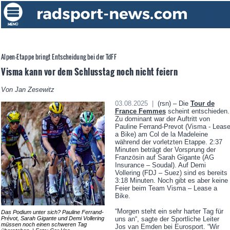
Alpen-Etappe bringt Entscheidung bei der TdFF
Visma kann vor dem Schlusstag noch nicht feiern
Von Jan Zesewitz
03.08.2025 |
(rsn) – Die
Tour de
France Femmes
scheint entschieden.
Zu dominant war der Auftritt von
Pauline Ferrand-Prevot (Visma - Leas
a Bike) am Col de la Madeleine
während der vorletzten Etappe. 2:37
Minuten beträgt der Vorsprung der
Französin auf Sarah Gigante (AG
Insurance – Soudal). Auf Demi
Vollering (FDJ – Suez) sind es bereits
3:18 Minuten. Noch gibt es aber keine
Feier beim Team Visma – Lease a
Bike.
“Morgen steht ein sehr harter Tag für
Das Podium unter sich? Pauline Ferrand-
Prévot, Sarah Gigante und Demi Vollering
uns an“, sagte der Sportliche Leiter
müssen noch einen schweren Tag
Jos van Emden bei Eurosport. “Wir