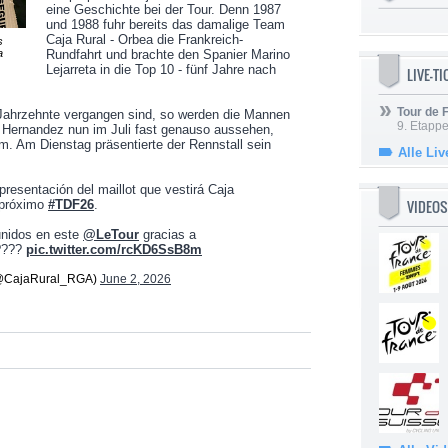
eine Geschichte bei der Tour. Denn 1987
und 1988 fuhr bereits das damalige Team
Caja Rural - Orbea die Frankreich-
s
a
Rundfahrt und brachte den Spanier Marino
Lejarreta in die Top 10 - fünf Jahre nach
LIVE-T
Tour de
 Jahrzehnte vergangen sind, so werden die Mannen
9. Etappe
Hernandez nun im Juli fast genauso aussehen,
m. Am Dienstag präsentierte der Rennstall sein
Alle Liv
presentación del maillot que vestirá Caja
VIDEOS
 próximo
#TDF26
.
unidos en este
@LeTour
gracias a
????
pic.twitter.com/rcKD6SsB8m
(@CajaRural_RGA)
June 2, 2026