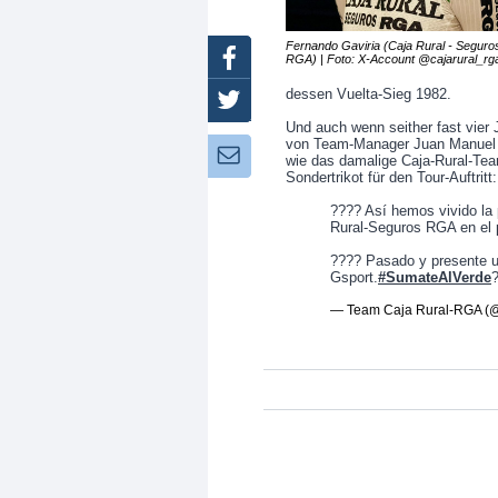
Fernando Gaviria (Caja Rural - Seguro
Facebook
RGA) | Foto: X-Account @cajarural_rg
dessen Vuelta-Sieg 1982.
Twitter
Und auch wenn seither fast vier
von Team-Manager Juan Manuel 
Newsletter:
wie das damalige Caja-Rural-Tea
Sondertrikot für den Tour-Auftritt:
???? Así hemos vivido la 
Rural-Seguros RGA en el
???? Pasado y presente 
Gsport.
#SumateAlVerde
— Team Caja Rural-RGA 