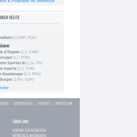
deos & Podcasts im Überblick
NNEN HEUTE
ndfahrt
(2.UWT, POL)
Männer
ix d`Ongola
(1.2, CMR)
ortugal
(2.1, POR)
mio Sportivi di
(1.2u, ITA)
ix Isparta
(1.2, TUR)
la Guadeloupe
(2.2, FRA)
 Burgos
(2.Pro, ESP)
rmine
LUNGEN
|
DATENSCHUTZ
|
KONTAKT
|
IMPRESSUM
ÜBER UNS
KONTAKT ZUR REDAKTION
WERBUNG & MEDIADATEN