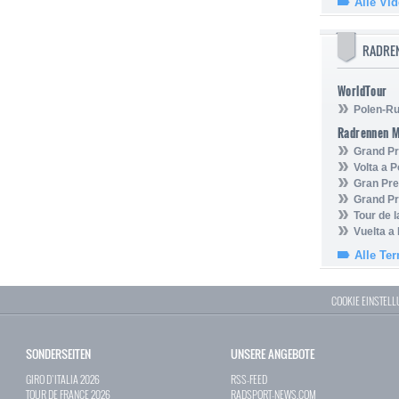
Alle Vi
RADRE
WorldTour
Polen-Ru
Radrennen 
Grand Pr
Volta a P
Gran Pre
Grand Pr
Tour de 
Vuelta a
Alle Te
COOKIE EINSTEL
SONDERSEITEN
UNSERE ANGEBOTE
GIRO D`ITALIA 2026
RSS-FEED
TOUR DE FRANCE 2026
RADSPORT-NEWS.COM