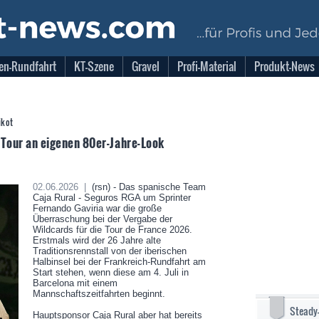
en-Rundfahrt
KT-Szene
Gravel
Profi-Material
Produkt-News
ikot
r Tour an eigenen 80er-Jahre-Look
02.06.2026 |
(rsn) - Das spanische Team
Caja Rural - Seguros RGA um Sprinter
Fernando Gaviria war die große
Überraschung bei der Vergabe der
Wildcards für die Tour de France 2026.
Erstmals wird der 26 Jahre alte
Traditionsrennstall von der iberischen
Halbinsel bei der Frankreich-Rundfahrt am
Start stehen, wenn diese am 4. Juli in
Barcelona mit einem
Mannschaftszeitfahrten beginnt.
Steady
Hauptsponsor Caja Rural aber hat bereits