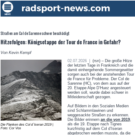
Straßen am Col de Sarenne schwer beschädigt
Hitzefolgen: Königsetappe der Tour de France in Gefahr?
Von Kevin Kempf
02.07.2026 |
(rsn) – Die große Hitze
der letzten Tage in Frankreich und die
damit einhergehende Sommergewitter
sorgen auch bei der anstehenden Tour
de France für Probleme. Der Col de
Sarenne (HC), von dem aus auf der
20. Etappe Alpe D’Huez angesteuert
werden soll, wurde dabei schwer in
Mitleidenschaft gezogen.
Auf Bildern in den Sozialen Medien
sind Schlammlawinen und
weggesackte Straßen zu erkennen.
Die Bilder erinnern
an die von 2019
,
als die 19. Etappe nach Tignes
Die Flanken des Col d´Iseran 2019 |
Foto: Cor Vos
kurzfristig auf dem Col d’Iseran
abgebrochen werden musste, da die