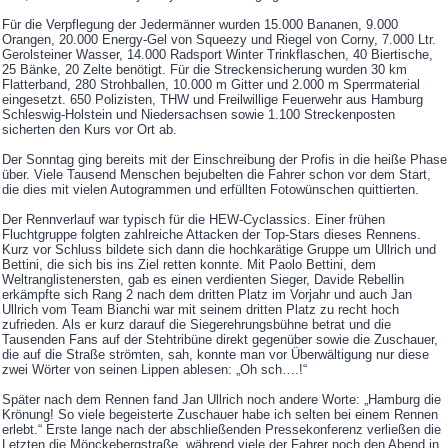
Für die Verpflegung der Jedermänner wurden 15.000 Bananen, 9.000
Orangen, 20.000 Energy-Gel von Squeezy und Riegel von Corny, 7.000 Ltr.
Gerolsteiner Wasser, 14.000 Radsport Winter Trinkflaschen, 40 Biertische,
25 Bänke, 20 Zelte benötigt. Für die Streckensicherung wurden 30 km
Flatterband, 280 Strohballen, 10.000 m Gitter und 2.000 m Sperrmaterial
eingesetzt. 650 Polizisten, THW und Freilwillige Feuerwehr aus Hamburg
Schleswig-Holstein und Niedersachsen sowie 1.100 Streckenposten
sicherten den Kurs vor Ort ab.
Der Sonntag ging bereits mit der Einschreibung der Profis in die heiße Phase
über. Viele Tausend Menschen bejubelten die Fahrer schon vor dem Start,
die dies mit vielen Autogrammen und erfüllten Fotowünschen quittierten.
Der Rennverlauf war typisch für die HEW-Cyclassics. Einer frühen
Fluchtgruppe folgten zahlreiche Attacken der Top-Stars dieses Rennens.
Kurz vor Schluss bildete sich dann die hochkarätige Gruppe um Ullrich und
Bettini, die sich bis ins Ziel retten konnte. Mit Paolo Bettini, dem
Weltranglistenersten, gab es einen verdienten Sieger, Davide Rebellin
erkämpfte sich Rang 2 nach dem dritten Platz im Vorjahr und auch Jan
Ullrich vom Team Bianchi war mit seinem dritten Platz zu recht hoch
zufrieden. Als er kurz darauf die Siegerehrungsbühne betrat und die
Tausenden Fans auf der Stehtribüne direkt gegenüber sowie die Zuschauer,
die auf die Straße strömten, sah, konnte man vor Überwältigung nur diese
zwei Wörter von seinen Lippen ablesen: „Oh sch….!“
Später nach dem Rennen fand Jan Ullrich noch andere Worte: „Hamburg die
Krönung! So viele begeisterte Zuschauer habe ich selten bei einem Rennen
erlebt.“ Erste lange nach der abschließenden Pressekonferenz verließen die
Letzten die Mönckebergstraße, während viele der Fahrer noch den Abend in