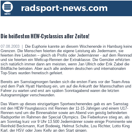
Die heißesten HEW-Cyclassics aller Zeiten!
07.08.2003 |
Die Euphorie kannte an diesem Wochenende in Hamburg kein
Grenzen. Die Menschen feierten die eigene Leistung als Jedermann, sie
feierten ihre Liebsten – gleich ob Profis oder Jedermänner - auf dem Rennrad
und sie feierten ein Weltcup-Rennen der Extraklasse. Die Gemüter erhitzten
sich natürlich immer dann am meisten, wenn Jan Ullrich oder Erik Zabel die
Bildfläche betraten. Aber auch alle anderen deutschen und internationalen
Top-Stars wurden frenetisch gefeiert.
Bereits am Samstagmorgen fanden sich die ersten Fans vor der Team-Area
und dem Park Hyatt Hamburg ein, um auf die Ankunft der Mannschaften und
Fahrer zu warten und erst am späten Sonntagabend waren die letzten
Autogrammjäger verschwunden.
Das Warm up dieses einzigartigen Sportwochenendes gab es am Samstag
mit den HEW-Younglassics mit Rennen der 11-15 Jährigen und einem U17-
Rennen rund um die Binnenalster sowie am Abend von geistig behinderten
Radsportler im Rahmen der Special Olympics. Die Fieberkurve stieg an, als
am Sonntag kurz vor 9 Uhr 13.500 Jedermänner sowie einige Prominente wie
Reinhold Beckmann, Kurt Bodewig, Helmut Schulte, Lou Richter, Lotto King
Karl, der HSV oder Joey Kelly an den Start gingen.