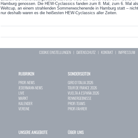
Hamburg genossen. Die HEW-Cyclassics fanden zum 8. Mal, zum 6. Mal al
Weltcup, an einem strahlenden Sommerwochenende in Hamburg statt – nich
nur deshalb waren es die heißesten HEW-Cyclassics aller Zeiten.
COOKIE EINSTELLUNGEN
|
DATENSCHUTZ
|
KONTAKT
|
IMPRESSUM
RUBRIKEN
SONDERSEITEN
PROFI-NEWS
GIRO D`ITALIA 2026
JEDERMANN-NEWS
TOUR DE FRANCE 2026
LIVE
VUELTA A ESPAÑA 2026
MARKT
RENNERGEBNISSE
KALENDER
PROFI-TEAMS
VEREINE
PROFI-FAHRER
UNSERE ANGEBOTE
ÜBER UNS