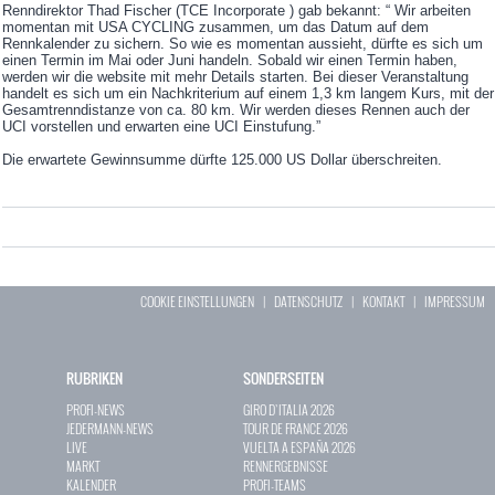
Renndirektor Thad Fischer (TCE Incorporate ) gab bekannt: “ Wir arbeiten
momentan mit USA CYCLING zusammen, um das Datum auf dem
Rennkalender zu sichern. So wie es momentan aussieht, dürfte es sich um
einen Termin im Mai oder Juni handeln. Sobald wir einen Termin haben,
werden wir die website mit mehr Details starten. Bei dieser Veranstaltung
handelt es sich um ein Nachkriterium auf einem 1,3 km langem Kurs, mit der
Gesamtrenndistanze von ca. 80 km. Wir werden dieses Rennen auch der
UCI vorstellen und erwarten eine UCI Einstufung.”
Die erwartete Gewinnsumme dürfte 125.000 US Dollar überschreiten.
COOKIE EINSTELLUNGEN
|
DATENSCHUTZ
|
KONTAKT
|
IMPRESSUM
RUBRIKEN
SONDERSEITEN
PROFI-NEWS
GIRO D`ITALIA 2026
JEDERMANN-NEWS
TOUR DE FRANCE 2026
LIVE
VUELTA A ESPAÑA 2026
MARKT
RENNERGEBNISSE
KALENDER
PROFI-TEAMS