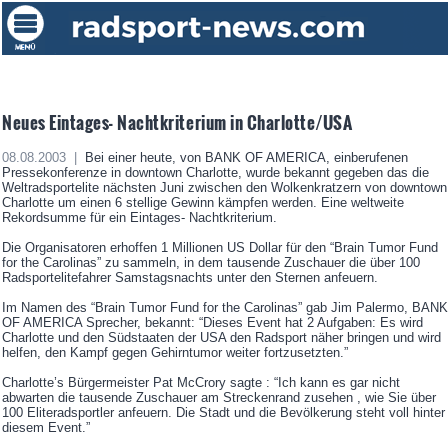
Neues Eintages- Nachtkriterium in Charlotte/USA
08.08.2003 |
Bei einer heute, von BANK OF AMERICA, einberufenen
Pressekonferenze in downtown Charlotte, wurde bekannt gegeben das die
Weltradsportelite nächsten Juni zwischen den Wolkenkratzern von downtown
Charlotte um einen 6 stellige Gewinn kämpfen werden. Eine weltweite
Rekordsumme für ein Eintages- Nachtkriterium.
Die Organisatoren erhoffen 1 Millionen US Dollar für den “Brain Tumor Fund
for the Carolinas” zu sammeln, in dem tausende Zuschauer die über 100
Radsportelitefahrer Samstagsnachts unter den Sternen anfeuern.
Im Namen des “Brain Tumor Fund for the Carolinas” gab Jim Palermo, BANK
OF AMERICA Sprecher, bekannt: “Dieses Event hat 2 Aufgaben: Es wird
Charlotte und den Südstaaten der USA den Radsport näher bringen und wird
helfen, den Kampf gegen Gehirntumor weiter fortzusetzten.”
Charlotte’s Bürgermeister Pat McCrory sagte : “Ich kann es gar nicht
abwarten die tausende Zuschauer am Streckenrand zusehen , wie Sie über
100 Eliteradsportler anfeuern. Die Stadt und die Bevölkerung steht voll hinter
diesem Event.”