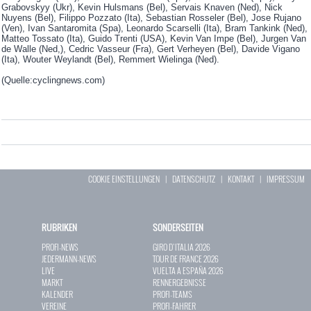
Grabovskyy (Ukr), Kevin Hulsmans (Bel), Servais Knaven (Ned), Nick
Nuyens (Bel), Filippo Pozzato (Ita), Sebastian Rosseler (Bel), Jose Rujano
(Ven), Ivan Santaromita (Spa), Leonardo Scarselli (Ita), Bram Tankink (Ned),
Matteo Tossato (Ita), Guido Trenti (USA), Kevin Van Impe (Bel), Jurgen Van
de Walle (Ned,), Cedric Vasseur (Fra), Gert Verheyen (Bel), Davide Vigano
(Ita), Wouter Weylandt (Bel), Remmert Wielinga (Ned).
(Quelle:cyclingnews.com)
COOKIE EINSTELLUNGEN
|
DATENSCHUTZ
|
KONTAKT
|
IMPRESSUM
RUBRIKEN
SONDERSEITEN
PROFI-NEWS
GIRO D`ITALIA 2026
JEDERMANN-NEWS
TOUR DE FRANCE 2026
LIVE
VUELTA A ESPAÑA 2026
MARKT
RENNERGEBNISSE
KALENDER
PROFI-TEAMS
VEREINE
PROFI-FAHRER