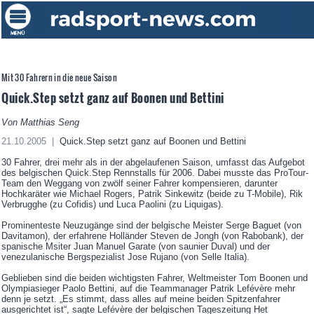
Mit 30 Fahrern in die neue Saison
Quick.Step setzt ganz auf Boonen und Bettini
Von Matthias Seng
21.10.2005 |
Quick.Step setzt ganz auf Boonen und Bettini
30 Fahrer, drei mehr als in der abgelaufenen Saison, umfasst das Aufgebot
des belgischen Quick.Step Rennstalls für 2006. Dabei musste das ProTour-
Team den Weggang von zwölf seiner Fahrer kompensieren, darunter
Hochkaräter wie Michael Rogers, Patrik Sinkewitz (beide zu T-Mobile), Rik
Verbrugghe (zu Cofidis) und Luca Paolini (zu Liquigas).
Prominenteste Neuzugänge sind der belgische Meister Serge Baguet (von
Davitamon), der erfahrene Holländer Steven de Jongh (von Rabobank), der
spanische Msiter Juan Manuel Garate (von saunier Duval) und der
venezulanische Bergspezialist Jose Rujano (von Selle Italia).
Geblieben sind die beiden wichtigsten Fahrer, Weltmeister Tom Boonen und
Olympiasieger Paolo Bettini, auf die Teammanager Patrik Lefévère mehr
denn je setzt. „Es stimmt, dass alles auf meine beiden Spitzenfahrer
ausgerichtet ist“, sagte Lefévère der belgischen Tageszeitung Het