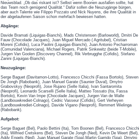
Nieuwsblad. „Ob das riskant ist? Selbst wenn Boonen ausfallen sollte, hat
das Team noch genügend Qualität.“ Dafür sollen die Neuzugänge bürgen,
aber auch Talente wie Filippo Pozzato und Nick Nuyens, die ihre Qualität in
der abgelaufenen Saison schon mehrfach bewiesen hatten.
Abgänge:
Davide Bramati (Liquigas-Bianchi), Mads Christensen (Barloworld), Dmitri De
Fauw (Chocolade Jacques), Juan Miguel Mercado ( Agritubel), Cristian
Moreni (Cofidis), Luca Paolini (Liquigas-Bianchi), Juan Antonio Pecharroman
(Comunidad Valenciana), Michael Rogers, Patrik Sinkewitz (beide T-Mobile),
Jurgen Van Goolen (Discovery Channel), Rik Verbrugghe (Cofidis), Stefano
Zanini (Liquigas-Bianchi).
Neuzugänge:
Serge Baguet (Davitamon-Lotto), Francesco Chicchi (Fassa Bortolo), Steven
De Jongh (Rabobank), Juan Manuel Garate (Saunier Duval), Dmytro
Grabovskyy (Neoprofi), Jose Rujano (Selle Italia), Ivan Santaromita
(Neoprofi), Leonardo Scarselli (Selle Italia), Matteo Tossato (Ita, Fassa
Bortolo), Kevin Van Impe (Chocolade Jacques), Jurgen Van de Walle
(Landbouwkrediet-Colnago), Cedric Vasseur (Cofidis), Gert Verheyen
(Landbouwkrediet-Colnago), Davide Vigano (Neoprofi), Remmert Wielinga
(Rabobank).
Aufgebot:
Serge Baguet (Bel), Paolo Bettini (Ita), Tom Boonen (Bel), Francesco Chicch
(Ita), Wilfried Cretskens (Bel), Steven De Jongh (Ned), Kevin De Weert (Bel),
Addy Engels (Ned), Juan Manuel Garate (Spa),Martin Garrido (Spa), Dmytro