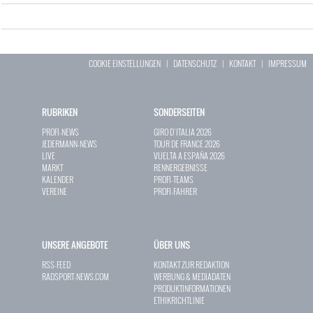
COOKIE EINSTELLUNGEN
|
DATENSCHUTZ
|
KONTAKT
|
IMPRESSUM
RUBRIKEN
SONDERSEITEN
PROFI-NEWS
GIRO D`ITALIA 2026
JEDERMANN-NEWS
TOUR DE FRANCE 2026
LIVE
VUELTA A ESPAÑA 2026
MARKT
RENNERGEBNISSE
KALENDER
PROFI-TEAMS
VEREINE
PROFI-FAHRER
UNSERE ANGEBOTE
ÜBER UNS
RSS-FEED
KONTAKT ZUR REDAKTION
RADSPORT-NEWS.COM
WERBUNG & MEDIADATEN
PRODUKTINFORMATIONEN
ETHIKRICHTLINIE