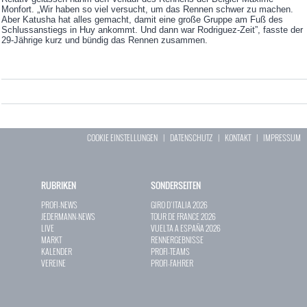
Monfort. „Wir haben so viel versucht, um das Rennen schwer zu machen.
Aber Katusha hat alles gemacht, damit eine große Gruppe am Fuß des
Schlussanstiegs in Huy ankommt. Und dann war Rodriguez-Zeit”, fasste der
29-Jährige kurz und bündig das Rennen zusammen.
COOKIE EINSTELLUNGEN
|
DATENSCHUTZ
|
KONTAKT
|
IMPRESSUM
RUBRIKEN
SONDERSEITEN
PROFI-NEWS
GIRO D`ITALIA 2026
JEDERMANN-NEWS
TOUR DE FRANCE 2026
LIVE
VUELTA A ESPAÑA 2026
MARKT
RENNERGEBNISSE
KALENDER
PROFI-TEAMS
VEREINE
PROFI-FAHRER