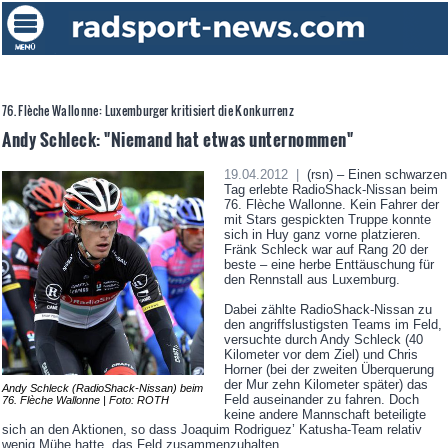
76. Flèche Wallonne: Luxemburger kritisiert die Konkurrenz
Andy Schleck: "Niemand hat etwas unternommen"
19.04.2012 |
(rsn) – Einen schwarzen
Tag erlebte RadioShack-Nissan beim
76. Flèche Wallonne. Kein Fahrer der
mit Stars gespickten Truppe konnte
sich in Huy ganz vorne platzieren.
Fränk Schleck war auf Rang 20 der
beste – eine herbe Enttäuschung für
den Rennstall aus Luxemburg.
Dabei zählte RadioShack-Nissan zu
den angriffslustigsten Teams im Feld,
versuchte durch Andy Schleck (40
Kilometer vor dem Ziel) und Chris
Horner (bei der zweiten Überquerung
der Mur zehn Kilometer später) das
Andy Schleck (RadioShack-Nissan) beim
Feld auseinander zu fahren. Doch
76. Flèche Wallonne | Foto: ROTH
keine andere Mannschaft beteiligte
sich an den Aktionen, so dass Joaquim Rodriguez’ Katusha-Team relativ
wenig Mühe hatte, das Feld zusammenzuhalten.