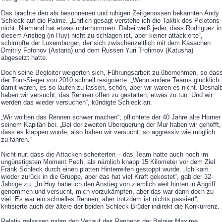
Das brachte den als besonnenen und ruhigen Zeitgenossen bekannten Andy
Schleck auf die Palme. „Ehrlich gesagt verstehe ich die Taktik des Pelotons
nicht. Niemand hat etwas unternommen. Dabei weiß jeder, dass Rodriguez in
diesem Anstieg (in Huy) nicht zu schlagen ist, aber keiner attackierte“,
schimpfte der Luxemburger, der sich zwischenzeitlich mit dem Kasachen
Dmitriy Fofonov (Astana) und dem Russen Yuri Trofimov (Katusha)
abgesetzt hatte.
Doch seine Begleiter weigerten sich, Führungsarbeit zu übernehmen, so das
der Tour-Sieger von 2010 schnell resignierte. „Wenn andere Teams glücklich
damit waren, es so laufen zu lassen, schön, aber wir waren es nicht. Deshal
haben wir versucht, das Rennen offen zu gestalten, etwas zu tun. Und wir
werden das wieder versuchen“, kündigte Schleck an.
„Wir wollten das Rennen schwer machen“, pflichtete der 40 Jahre alte Horner
seinem Kapitän bei. „Bei der zweiten Überquerung der Mur haben wir gehofft,
dass es klappen würde, also haben wir versucht, so aggressiv wie möglich
zu fahren.“
Nicht nur, dass die Attacken scheiterten – das Team hatte auch noch im
ungünstigsten Moment Pech, als nämlich knapp 15 Kilometer vor dem Ziel
Fränk Schleck durch einen platten Hinterreifen gestoppt wurde. „Ich kam
wieder zurück in die Gruppe, aber das hat viel Kraft gekostet“, gab der 32-
Jährige zu. „In Huy habe ich den Anstieg von ziemlich weit hinten in Angriff
genommen und versucht, mich vorzukämpfen, aber das war dann doch zu
viel. Es war ein schnelles Rennen, aber trotzdem ist nichts passiert“,
kritisierte auch der ältere der beiden Schleck-Brüder indirekt die Konkurrenz.
Relativ gelassen nahm den Verlauf des Rennens der Belgier Maxime