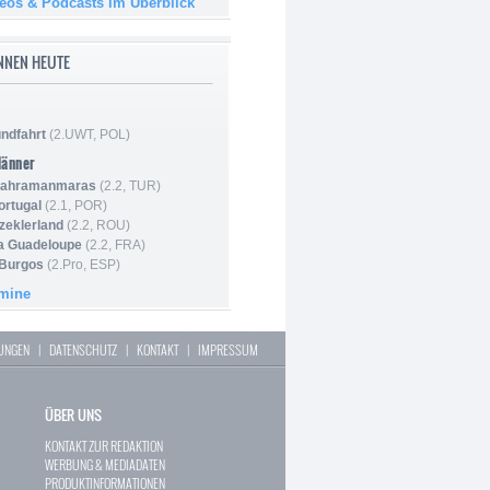
deos & Podcasts im Überblick
NNEN HEUTE
ndfahrt
(2.UWT, POL)
Männer
 Kahramanmaras
(2.2, TUR)
ortugal
(2.1, POR)
Szeklerland
(2.2, ROU)
la Guadeloupe
(2.2, FRA)
 Burgos
(2.Pro, ESP)
rmine
LUNGEN
|
DATENSCHUTZ
|
KONTAKT
|
IMPRESSUM
ÜBER UNS
KONTAKT ZUR REDAKTION
WERBUNG & MEDIADATEN
PRODUKTINFORMATIONEN