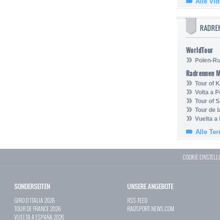
Alle Vi
RADRE
WorldTour
Polen-Ru
Radrennen 
Tour of
Volta a P
Tour of 
Tour de 
Vuelta a
Alle Te
COOKIE EINSTEL
SONDERSEITEN
UNSERE ANGEBOTE
GIRO D`ITALIA 2026
RSS-FEED
TOUR DE FRANCE 2026
RADSPORT-NEWS.COM
VUELTA A ESPAÑA 2026