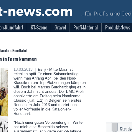
en-Rundfahrt
KT-Szene
Gravel
Profi-Material
Produkt-News
 Flandern-Rundfahrt
en in Form kommen
18.03.2013 |
(rsn) - Mitte März ist
reichlich spät für einen Saisoneinstieg,
wenn man Anfang April bei den Nord-
Klassikern um Top-Platzierungen kämpfen
will. Doch bei Marcus Burghardt ging es in
diesem Jahr nicht anders. Der BMC-Profi
absolvierte am Freitag beim Handzame
Classic (Kat. 1.1) in Belgien sein erstes
Rennen im Jahr 2013 und startet nun
voller Vorfreude in die Katalonien-
Rundfahrt.
"Nach einer guten Vorbereitung im Winter,
hat mich eine Bronchitis schwer
Steady
ausgebremst", schilderte der 29-Jährige