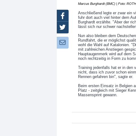
Marcus Burghardt (BMC) | Foto: ROT
Anschließend legte er zwar ein v
Facebook
fuhr dort auch viel hinter dem A
Burghardt erzählte. "Aber der ri
lässt sich nur schwer nachstellen
Twitter
Nun also bleiben dem Deutschen 
Rundfahrt, die er möglichst quali
Newsletter:
wohl die Wahl auf Katalonien. "D
mit zahlreichen Anstiegen gespic
Hauptaugenmerk wird auf dem Sam
noch rechtzeitig in Form zu kom
Training jedenfalls hat er in de
nicht, dass ich zuvor schon einma
Rennen gefahren bin", sagte er.
Beim ersten Einsatz in Belgien a
Platz - zeitgleich mit Sieger K
Massensprint gewann.