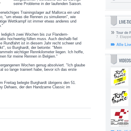
seine Probleme in der laufenden Saison.
H
ierwöchiges Trainingslager auf Mallorca ein und
uto, "um etwas die Rennen zu simulieren", wie
LIVE-T
chtige Wettkampf ist immer etwas anderes und
."
Tour de
lediglich zwei Wochen bis zur Flandern-
7. Etappe
tativ hochwertig füllen muss. Auch deshalb fiel
ie Rundfahrt ist in diesem Jahr recht schwer und
Alle Liv
kt", so Burghardt, der betonte: "Mein
meln wichtiger Rennkilometer liegen. Ich hoffe,
men für meine Rennen in Belgien."
VIDEOS
n vergangenen Wochen genug absolviert. "Ich glaube
l so lange trainiert habe, bevor ich das erste
m Freitag belegte Burghardt übrigens den 51.
enny Dehaes, der den Handzame Classic im