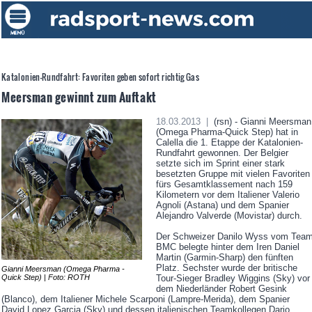
Katalonien-Rundfahrt: Favoriten geben sofort richtig Gas
Meersman gewinnt zum Auftakt
18.03.2013 |
(rsn) - Gianni Meersman
(Omega Pharma-Quick Step) hat in
Calella die 1. Etappe der Katalonien-
Rundfahrt gewonnen. Der Belgier
setzte sich im Sprint einer stark
besetzten Gruppe mit vielen Favoriten
fürs Gesamtklassement nach 159
Kilometern vor dem Italiener Valerio
Agnoli (Astana) und dem Spanier
Alejandro Valverde (Movistar) durch.
Der Schweizer Danilo Wyss vom Tea
BMC belegte hinter dem Iren Daniel
Martin (Garmin-Sharp) den fünften
Platz. Sechster wurde der britische
Gianni Meersman (Omega Pharma -
Quick Step) | Foto: ROTH
Tour-Sieger Bradley Wiggins (Sky) vor
dem Niederländer Robert Gesink
(Blanco), dem Italiener Michele Scarponi (Lampre-Merida), dem Spanier
David Lopez Garcia (Sky) und dessen italienischen Teamkollegen Dario