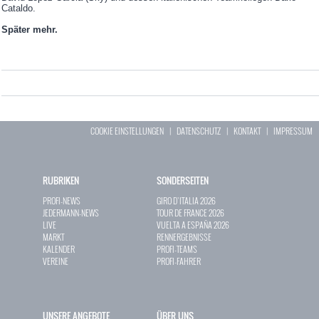
Cataldo.
Später mehr.
COOKIE EINSTELLUNGEN
|
DATENSCHUTZ
|
KONTAKT
|
IMPRESSUM
RUBRIKEN
SONDERSEITEN
PROFI-NEWS
GIRO D`ITALIA 2026
JEDERMANN-NEWS
TOUR DE FRANCE 2026
LIVE
VUELTA A ESPAÑA 2026
MARKT
RENNERGEBNISSE
KALENDER
PROFI-TEAMS
VEREINE
PROFI-FAHRER
UNSERE ANGEBOTE
ÜBER UNS