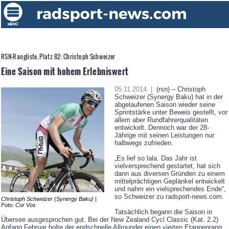
RSN-Rangliste, Platz 82: Christoph Schweizer
Eine Saison mit hohem Erlebniswert
05.11.2014 |
(rsn) – Christoph
Schweizer (Synergy Baku) hat in der
abgelaufenen Saison wieder seine
Sprintstärke unter Beweis gestellt, vor
allem aber Rundfahrerqualitäten
entwickelt. Dennoch war der 28-
Jährige mit seinen Leistungen nur
halbwegs zufrieden.
„Es lief so lala. Das Jahr ist
vielversprechend gestartet, hat sich
dann aus diversen Gründen zu einem
mittelprächtigen Geplänkel entwickelt
und nahm ein vielsprechendes Ende“,
so Schweizer zu radsport-news.com.
Christoph Schweizer (Synergy Baku) |
Foto: Cor Vos
Tatsächlich begann die Saison in
Übersee ausgesprochen gut. Bei der New Zealand Cycl Classic (Kat. 2.2)
Anfang Februar holte der endschnelle Allrounder einen vierten Etappenrang,