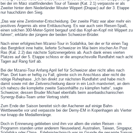
bei der im März stattfindenden Tour of Taiwan (Kat. 2.1) verpasste er als
Zweiter hinter dem Niederländer Wouter Wippert (Drapac) auf der 3. Etappe
nur hauchdünn den Sieg.
„Das war eine Zentimeter-Entscheidung. Der zweite Platz war aber mehr ein
positives Ärgernis als eine Enttäuschung. Es war auch sein Riesen-Spaß,
einen solchen 300-Meter-Sprint bergauf und das Kopf-an-Kopf mit Wippert zu
fahren“, erklärte der jüngere der beiden Schweizer-Brüder.
Nach einer erfolgreichen Mzansi-Tour in Südafrika, bei der er für einen Tag
das Bergtrikot inne hatte, lieferte Schweizer im Mai beim irischen An Post
Ras (Kat. 2.2) das nächste Spitzenergebnis ab. Auch dank eines vierten
Platzes auf der 5. Etappe schloss er die anspruchsvolle Rundfahrt nach acht
Tagen auf Rang fünf ab.
Bei der Mzansi-Tour Anfang April lief für Schweizer aber nicht alles nach
Plan. Dort kam er heftig zu Fall, gönnte sich im Anschluss aber nicht die
nötige Ruhephase. „Ich bin direkt zur nächsten Rundfahrt und habe mich
damit sowie mit der Zeitverschiebung davor in ein Loch manövriert, an dem
ich nahezu die komplette zweite Saisonhälfte zu kämpfen hatte“, sagte
Schweizer, dessen Bruder Michael ebenfalls beim aserbaidschanischen
Synergy-Baku-Team unter Vertrag steht.
Zum Ende der Saison bereitet sich der Aachener auf einige Bahn-
Wettbewerbe vor und verpasste bei der Derny-EM in Kopenhagen als Vierter
nur knapp die Medaillenränge.
Doch in Erinnerung geblieben sind ihm vor allem die vielen Reisen - im
Programm standen unter anderem Neuseeland, Australien, Taiwan, Singapur,
Südafrika oder China. „Erlebnistechnisch war im Grunde die gesamte Saison