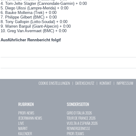
4. Tom-Jelte Slagter (Cannondale-Garmin) + 0:00
5. Diego Ulissi (Lampre-Merida) + 0:00
6. Bauke Mollema (Trek) + 0:00
7. Philippe Gilbert (BMC) + 0:00
8. Tony Gallopin (Lotto-Soudal) + 0:00
9. Warren Barguil (Giant-Alpecin) + 0:00
10. Greg Van Avermaet (BMC) + 0:00
Ausführlicher Rennbericht folgt!
COOKIE EINSTELLUNGEN
|
DATENSCHUTZ
|
KONTAKT
|
IMPRESSUM
RUBRIKEN
SONDERSEITEN
PROFI-NEWS
GIRO D`ITALIA 2026
JEDERMANN-NEWS
TOUR DE FRANCE 2026
LIVE
VUELTA A ESPAÑA 2026
MARKT
RENNERGEBNISSE
KALENDER
PROFI-TEAMS