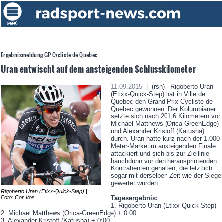
Ergebnismeldung GP Cycliste de Quebec
Uran entwischt auf dem ansteigenden Schlusskilometer
11.09.2015 |
(rsn) - Rigoberto Uran
(Etixx-Quick-Step) hat in Ville de
Quebec den Grand Prix Cycliste de
Quebec gewonnen. Der Kolumbianer
setzte sich nach 201,6 Kilometern vor
Michael Matthews (Orica-GreenEdge)
und Alexander Kristoff (Katusha)
durch. Uran hatte kurz nach der 1.000-
Meter-Marke im ansteigenden Finale
attackiert und sich bis zur Ziellinie
hauchdünn vor den heransprintenden
Kontrahenten gehalten, die letztlich
sogar mit derselben Zeit wie der Siege
gewertet wurden.
Rigoberto Uran (Etixx-Quick-Step) |
Foto: Cor Vos
Tagesergebnis:
1. Rigoberto Uran (Etixx-Quick-Step)
2. Michael Matthews (Orica-GreenEdge) + 0:00
3. Alexander Kristoff (Katusha) + 0:00