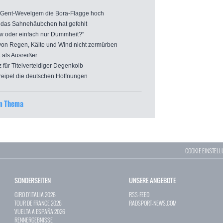
 Gent-Wevelgem die Bora-Flagge hoch
das Sahnehäubchen hat gefehlt
 oder einfach nur Dummheit?“
von Regen, Kälte und Wind nicht zermürben
 als Ausreißer
ür Titelverteidiger Degenkolb
ipel die deutschen Hoffnungen
um Thema
COOKIE EINSTEL
SONDERSEITEN
UNSERE ANGEBOTE
GIRO D`ITALIA 2026
RSS-FEED
TOUR DE FRANCE 2026
RADSPORT-NEWS.COM
VUELTA A ESPAÑA 2026
RENNERGEBNISSE