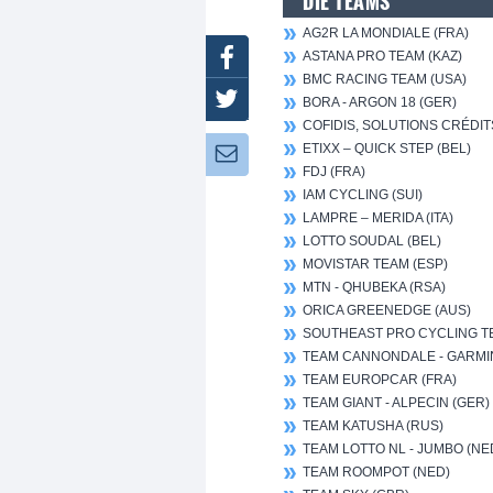
DIE TEAMS
AG2R LA MONDIALE (FRA)
Facebook
ASTANA PRO TEAM (KAZ)
BMC RACING TEAM (USA)
Twitter
BORA - ARGON 18 (GER)
COFIDIS, SOLUTIONS CRÉDIT
ETIXX – QUICK STEP (BEL)
Newsletter:
FDJ (FRA)
IAM CYCLING (SUI)
LAMPRE – MERIDA (ITA)
LOTTO SOUDAL (BEL)
MOVISTAR TEAM (ESP)
MTN - QHUBEKA (RSA)
ORICA GREENEDGE (AUS)
SOUTHEAST PRO CYCLING TE
TEAM CANNONDALE - GARMIN
TEAM EUROPCAR (FRA)
TEAM GIANT - ALPECIN (GER)
TEAM KATUSHA (RUS)
TEAM LOTTO NL - JUMBO (NE
TEAM ROOMPOT (NED)