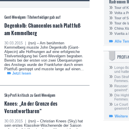
Radrennen 
Tour of
Volta a P
Gent-Wevelgem: Titelverteidiger gab auf
Tour of 
Tour de 
Degenkolb: Chancenlos nach Plattfuß
China Xi
am Kemmelberg
Vuelta a
Alle Te
30.03.2015 |
(rsn) – Am berühmten
Kemmelberg musste John Degenkolb (Giant-
Alpecin) alle Hoffnungen auf eine erfolgreiche
Titelverteidigung bei Gent-Wevelgem begraben.
PROFI
Bereits bei der ersten von zwei Überquerungen
des Anstiegs wurde der Frankfurter durch einen
Longo Bor
Plattfuß gestoppt und musste lange auf einen...
und hatt
Jetzt lesen
Das Straf
Femmes /
Reusser: 
gewinnt“
Sky-Profi kritisch zu Gent-Wevelgem
Die Highl
Femmes
Knees: „An der Grenze des
Le Court
gewinnt 
Verantwortbaren“
Weitere
30.03.2015 |
(rsn) – Christian Knees (Sky) hat
sein erstes Klassiker-Wochenende der Saison