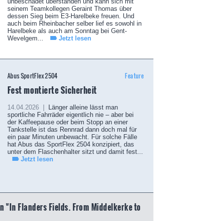
unbeschadet überstanden und kann sich mit
seinem Teamkollegen Geraint Thomas über
dessen Sieg beim E3-Harelbeke freuen. Und
auch beim Rheinbacher selber lief es sowohl in
Harelbeke als auch am Sonntag bei Gent-
Wevelgem...
Jetzt lesen
Abus SportFlex 2504
Feature
Fest montierte Sicherheit
14.04.2026 |
Länger alleine lässt man
sportliche Fahrräder eigentlich nie – aber bei
der Kaffeepause oder beim Stopp an einer
Tankstelle ist das Rennrad dann doch mal für
ein paar Minuten unbewacht. Für solche Fälle
hat Abus das SportFlex 2504 konzipiert, das
unter dem Flaschenhalter sitzt und damit fest...
Jetzt lesen
 "In Flanders Fields. From Middelkerke to