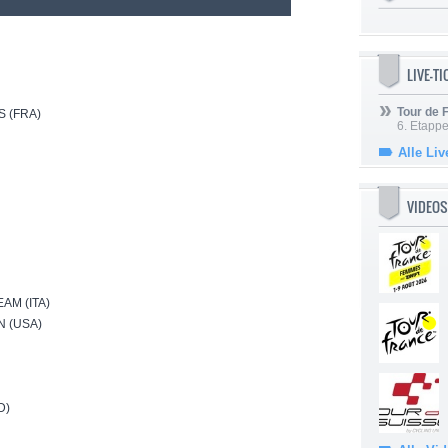
LIVE-T
Tour de
S (FRA)
6. Etapp
Alle Liv
VIDEOS
AM (ITA)
 (USA)
D)