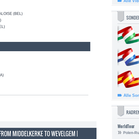
Alle Vi
LOISE (BEL)
SONDE
)
EL)
A)
Alle So
RADRE
WorldTour
. FROM MIDDELKERKE TO WEVELGEM |
Polen-Ru