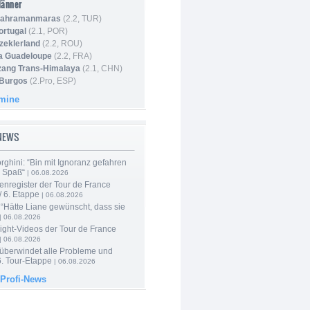
Männer
 Kahramanmaras
(2.2, TUR)
ortugal
(2.1, POR)
Szeklerland
(2.2, ROU)
la Guadeloupe
(2.2, FRA)
zang Trans-Himalaya
(2.1, CHN)
 Burgos
(2.Pro, ESP)
rmine
-NEWS
ghini: “Bin mit Ignoranz gefahren
e Spaß“
| 06.08.2026
enregister der Tour de France
 6. Etappe
| 06.08.2026
“Hätte Liane gewünscht, dass sie
| 06.08.2026
ight-Videos der Tour de France
| 06.08.2026
 überwindet alle Probleme und
6. Tour-Etappe
| 06.08.2026
 Profi-News