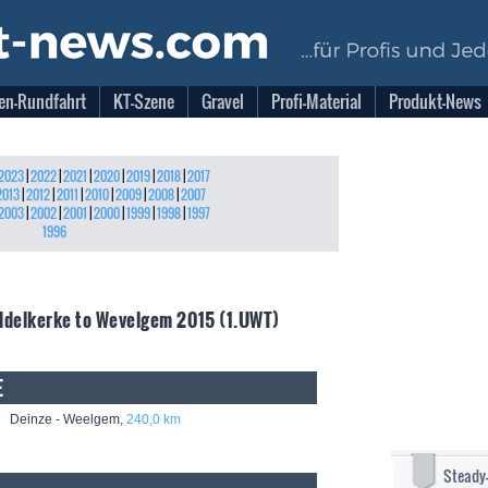
en-Rundfahrt
KT-Szene
Gravel
Profi-Material
Produkt-News
2023
|
2022
|
2021
|
2020
|
2019
|
2018
|
2017
2013
|
2012
|
2011
|
2010
|
2009
|
2008
|
2007
2003
|
2002
|
2001
|
2000
|
1999
|
1998
|
1997
1996
iddelkerke to Wevelgem 2015 (1.UWT)
E
 Deinze - Weelgem,
240,0 km
Steady