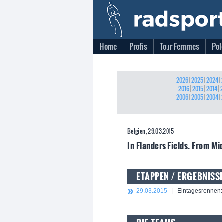
Home
Profis
Tour Femmes
Pol
2026
|
2025
|
2024
|
2016
|
2015
|
2014
|
2006
|
2005
|
2004
|
Belgien, 29.03.2015
In Flanders Fields. From M
ETAPPEN / ERGEBNISS
29.03.2015
| Eintagesrennen: