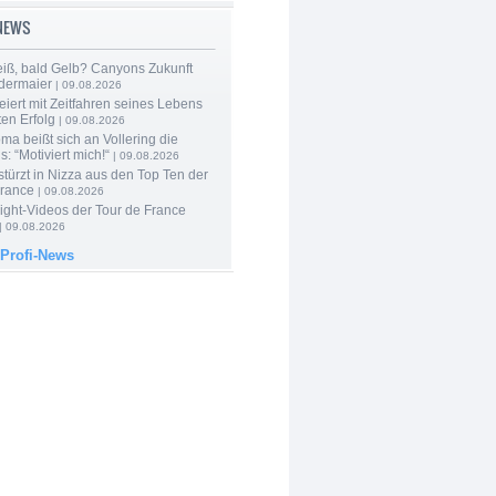
-NEWS
iß, bald Gelb? Canyons Zukunft
edermaier
| 09.08.2026
eiert mit Zeitfahren seines Lebens
en Erfolg
| 09.08.2026
a beißt sich an Vollering die
: “Motiviert mich!“
| 09.08.2026
türzt in Nizza aus den Top Ten der
France
| 09.08.2026
ight-Videos der Tour de France
| 09.08.2026
 Profi-News