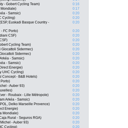
ty - Gobert Cycling Team)
0:16
 Mondiale)
0:17
kéa - Samsic)
0:20
C Cycling)
0:20
(ESP, Euskadi Basque Country -
0:20
- FC Porto)
0:20
diani CSF)
0:20
 CSF)
0:20
Gobert Cycling Team)
0:20
i Giocattoli Sidermec)
0:20
Giocattoli Sidermec)
0:20
Arkéa - Samsic)
0:20
kéa - Samsic)
0:20
irect Energie)
0:20
y UHC Cycling)
0:20
l Concept - B&B Hotels)
0:20
 Porto)
0:20
chel - Auber 93)
0:20
uxelles)
0:20
er - Roubaix - Lille Métropole)
0:20
eam Arkéa - Samsic)
0:20
POL, Delko Marseille Provence)
0:20
ect Energie)
0:20
a Mondiale)
0:20
 Caja Rural - Seguros RGA)
0:20
Michel - Auber 93)
0:20
HC Cycling)
0:20