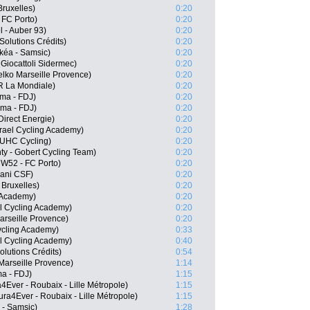
Bruxelles)
0:20
 FC Porto)
0:20
l - Auber 93)
0:20
Solutions Crédits)
0:20
rkéa - Samsic)
0:20
Giocattoli Sidermec)
0:20
elko Marseille Provence)
0:20
R La Mondiale)
0:20
ma - FDJ)
0:20
ma - FDJ)
0:20
irect Energie)
0:20
srael Cycling Academy)
0:20
 UHC Cycling)
0:20
ty - Gobert Cycling Team)
0:20
 W52 - FC Porto)
0:20
iani CSF)
0:20
 Bruxelles)
0:20
g Academy)
0:20
el Cycling Academy)
0:20
arseille Provence)
0:20
ycling Academy)
0:33
el Cycling Academy)
0:40
olutions Crédits)
0:54
Marseille Provence)
1:14
a - FDJ)
1:15
Ever - Roubaix - Lille Métropole)
1:15
ra4Ever - Roubaix - Lille Métropole)
1:15
 - Samsic)
1:28