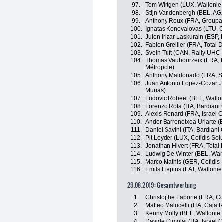
97.
Tom Wirtgen (LUX, Wallonie 
98.
Stijn Vandenbergh (BEL, AG
99.
Anthony Roux (FRA, Groupa
100.
Ignatas Konovalovas (LTU, 
101.
Julen Irizar Laskurain (ESP
102.
Fabien Grellier (FRA, Total D
103.
Svein Tuft (CAN, Rally UHC 
104.
Thomas Vaubourzeix (FRA, Na
Métropole)
105.
Anthony Maldonado (FRA, St
106.
Juan Antonio Lopez-Cozar J
Murias)
107.
Ludovic Robeet (BEL, Wallon
108.
Lorenzo Rota (ITA, Bardiani
109.
Alexis Renard (FRA, Israel 
110.
Ander Barrenetxea Uriarte (
111.
Daniel Savini (ITA, Bardiani
112.
Pit Leyder (LUX, Cofidis Sol
113.
Jonathan Hivert (FRA, Total 
114.
Ludwig De Winter (BEL, Wan
115.
Marco Mathis (GER, Cofidis 
116.
Emils Liepins (LAT, Wallonie
29.08.2019: Gesamtwertung
1.
Christophe Laporte (FRA, Cof
2.
Matteo Malucelli (ITA, Caja
3.
Kenny Molly (BEL, Wallonie 
4.
Davide Cimolai (ITA, Israel