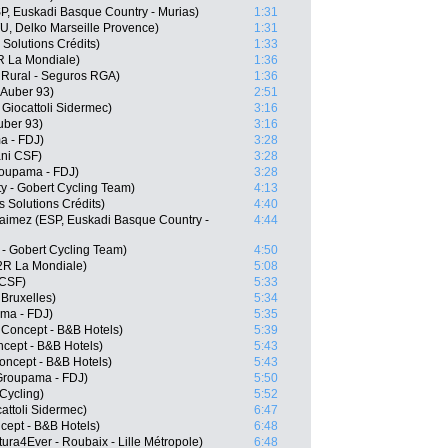
SP, Euskadi Basque Country - Murias)
1:31
, Delko Marseille Provence)
1:31
 Solutions Crédits)
1:33
R La Mondiale)
1:36
a Rural - Seguros RGA)
1:36
 Auber 93)
2:51
 Giocattoli Sidermec)
3:16
Auber 93)
3:16
a - FDJ)
3:28
ani CSF)
3:28
oupama - FDJ)
3:28
 - Gobert Cycling Team)
4:13
 Solutions Crédits)
4:40
aimez (ESP, Euskadi Basque Country -
4:44
 - Gobert Cycling Team)
4:50
2R La Mondiale)
5:08
 CSF)
5:33
Bruxelles)
5:34
ma - FDJ)
5:35
 Concept - B&B Hotels)
5:39
cept - B&B Hotels)
5:43
oncept - B&B Hotels)
5:43
Groupama - FDJ)
5:50
Cycling)
5:52
cattoli Sidermec)
6:47
ncept - B&B Hotels)
6:48
ura4Ever - Roubaix - Lille Métropole)
6:48