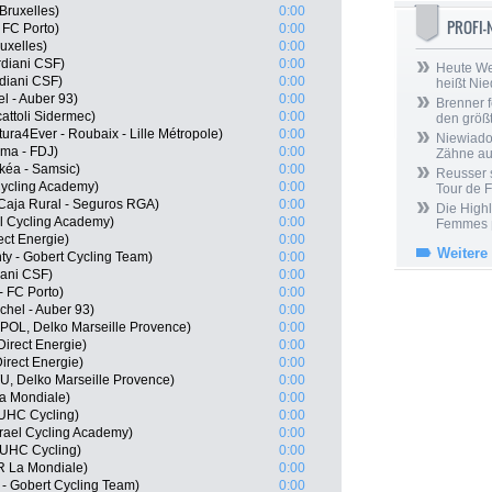
Bruxelles)
0:00
PROFI
 FC Porto)
0:00
uxelles)
0:00
diani CSF)
0:00
Heute We
diani CSF)
0:00
heißt Ni
l - Auber 93)
0:00
Brenner f
cattoli Sidermec)
0:00
den größt
ura4Ever - Roubaix - Lille Métropole)
0:00
Niewiadom
ma - FDJ)
0:00
Zähne aus
rkéa - Samsic)
0:00
Reusser s
 Cycling Academy)
0:00
Tour de 
 Caja Rural - Seguros RGA)
0:00
Die Highl
el Cycling Academy)
0:00
Femmes
ect Energie)
0:00
Weitere
ty - Gobert Cycling Team)
0:00
iani CSF)
0:00
 FC Porto)
0:00
chel - Auber 93)
0:00
POL, Delko Marseille Provence)
0:00
irect Energie)
0:00
irect Energie)
0:00
, Delko Marseille Provence)
0:00
a Mondiale)
0:00
 UHC Cycling)
0:00
srael Cycling Academy)
0:00
 UHC Cycling)
0:00
R La Mondiale)
0:00
 - Gobert Cycling Team)
0:00