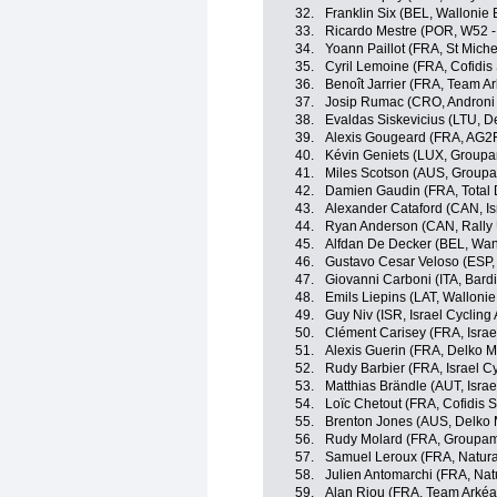
32.
Franklin Six (BEL, Wallonie 
33.
Ricardo Mestre (POR, W52 -
34.
Yoann Paillot (FRA, St Miche
35.
Cyril Lemoine (FRA, Cofidis 
36.
Benoît Jarrier (FRA, Team A
37.
Josip Rumac (CRO, Androni 
38.
Evaldas Siskevicius (LTU, D
39.
Alexis Gougeard (FRA, AG2
40.
Kévin Geniets (LUX, Groupa
41.
Miles Scotson (AUS, Groupa
42.
Damien Gaudin (FRA, Total D
43.
Alexander Cataford (CAN, I
44.
Ryan Anderson (CAN, Rally
45.
Alfdan De Decker (BEL, Wan
46.
Gustavo Cesar Veloso (ESP,
47.
Giovanni Carboni (ITA, Bard
48.
Emils Liepins (LAT, Wallonie
49.
Guy Niv (ISR, Israel Cyclin
50.
Clément Carisey (FRA, Isra
51.
Alexis Guerin (FRA, Delko M
52.
Rudy Barbier (FRA, Israel C
53.
Matthias Brändle (AUT, Isra
54.
Loïc Chetout (FRA, Cofidis S
55.
Brenton Jones (AUS, Delko 
56.
Rudy Molard (FRA, Groupam
57.
Samuel Leroux (FRA, Natura4
58.
Julien Antomarchi (FRA, Natu
59.
Alan Riou (FRA, Team Arkéa