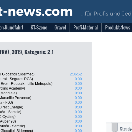
en-Rundfahrt
KT-Szene
Gravel
Profi-Material
Produkt-News
FRA), 2019, Kategorie: 2.1
i Giocattoli Sidermec)
2:36:52
 Rural - Seguros RGA)
0:00
Ever - Roubaix - Lille Métropole)
0:00
ycling Academy)
0:00
 Mondiale)
0:00
Marseille Provence)
0:00
a - FDJ)
0:00
irect Energie)
0:00
kéa - Samsic)
0:00
C Cycling)
0:00
 Auber 93)
0:00
Arkéa - Samsic)
0:00
Steady
 Giocattoli Sidermec)
0:00