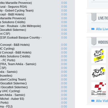
elko Marseille Provence)
0:00
ural - Seguros RGA)
0:00
ty - Gobert Cycling Team)
0:00
ncept - B&B Hotels)
0:00
LIVE-T
 Marseille Provence)
0:00
 Solutions Crédits)
0:00
er - Roubaix - Lille Métropole)
0:00
Alle Liv
Giocattoli Sidermec)
0:00
ani CSF)
0:00
(ESP, Euskadi Basque Country -
0:00
VIDEOS
 Concept - B&B Hotels)
0:00
HC Cycling)
0:00
l Concept - B&B Hotels)
0:00
idis Solutions Crédits)
0:00
- FC Porto)
0:00
(FRA, Team Arkéa - Samsic)
0:00
 CSF)
0:00
kéa - Samsic)
0:00
Bruxelles)
0:00
Gobert Cycling Team)
0:00
Giocattoli Sidermec)
0:00
i Giocattoli Sidermec)
0:00
y UHC Cycling)
0:00
eam Arkéa - Samsic)
0:00
Michel - Auber 93)
0:00
Alle Vi
 Porto)
0:00
ma - FDJ)
0:00