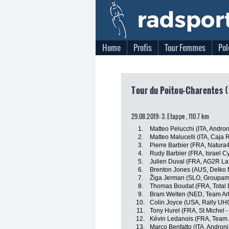
Home
Profis
Tour Femmes
Pol
Tour du Poitou-Charentes (
29.08.2019: 3. Etappe , 110.7 km
1.
Matteo Pelucchi (ITA, Andron
2.
Matteo Malucelli (ITA, Caja
3.
Pierre Barbier (FRA, Natura4
4.
Rudy Barbier (FRA, Israel C
5.
Julien Duval (FRA, AG2R La
6.
Brenton Jones (AUS, Delko 
7.
Žiga Jerman (SLO, Groupam
8.
Thomas Boudat (FRA, Total D
9.
Bram Welten (NED, Team Ar
10.
Colin Joyce (USA, Rally UH
11.
Tony Hurel (FRA, St Michel -
12.
Kévin Ledanois (FRA, Team 
13.
Marco Benfatto (ITA, Androni