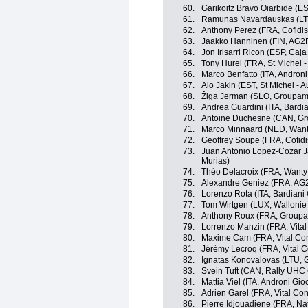
60.
Garikoitz Bravo Oiarbide (E
61.
Ramunas Navardauskas (LTU
62.
Anthony Perez (FRA, Cofidis
63.
Jaakko Hanninen (FIN, AG2
64.
Jon Irisarri Ricon (ESP, Caj
65.
Tony Hurel (FRA, St Michel -
66.
Marco Benfatto (ITA, Androni
67.
Alo Jakin (EST, St Michel - 
68.
Žiga Jerman (SLO, Groupam
69.
Andrea Guardini (ITA, Bardi
70.
Antoine Duchesne (CAN, Gr
71.
Marco Minnaard (NED, Wanty
72.
Geoffrey Soupe (FRA, Cofidis
73.
Juan Antonio Lopez-Cozar J
Murias)
74.
Théo Delacroix (FRA, Wanty
75.
Alexandre Geniez (FRA, AG
76.
Lorenzo Rota (ITA, Bardiani
77.
Tom Wirtgen (LUX, Wallonie 
78.
Anthony Roux (FRA, Groupa
79.
Lorrenzo Manzin (FRA, Vital
80.
Maxime Cam (FRA, Vital Con
81.
Jérémy Lecroq (FRA, Vital C
82.
Ignatas Konovalovas (LTU, 
83.
Svein Tuft (CAN, Rally UHC 
84.
Mattia Viel (ITA, Androni Gio
85.
Adrien Garel (FRA, Vital Co
86.
Pierre Idjouadiene (FRA, Nat