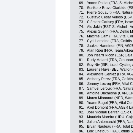
69.
Yoann Paillot (FRA, St Miche
70.
Garikoitz Bravo Oiarbide (E
71.
Pierre Gouault (FRA, Natura4
72.
Gustavo Cesar Veloso (ESP,
73.
Clément Carisey (FRA, Isra
74.
Alo Jakin (EST, St Michel - 
75.
Alexis Guerin (FRA, Delko M
76.
Maxime Cam (FRA, Vital Con
77.
Cyril Lemoine (FRA, Cofidis 
78.
Jaakko Hanninen (FIN, AG2
79.
Alan Riou (FRA, Team Arkéa
80.
Jon Irisarri Ricon (ESP, Caj
81.
Rudy Molard (FRA, Groupam
82.
Guy Niv (ISR, Israel Cyclin
83.
Laurens Huys (BEL, Wallonie
84.
Alexandre Geniez (FRA, AG
85.
Anthony Perez (FRA, Cofidis
86.
Jérémy Lecroq (FRA, Vital C
87.
Samuel Leroux (FRA, Natura4
88.
Antoine Duchesne (CAN, Gr
89.
Marco Minnaard (NED, Wanty
90.
Yoann Bagot (FRA, Vital Con
91.
Axel Domont (FRA, AG2R La
92.
Joel Nicolau Beltran (ESP, 
93.
Mauricio Moreira (URU, Caj
94.
Julien Antomarchi (FRA, Natu
95.
Bryan Nauleau (FRA, Total D
96.
Loïc Chetout (FRA, Cofidis S