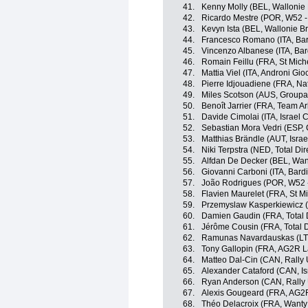
41.
Kenny Molly (BEL, Wallonie 
42.
Ricardo Mestre (POR, W52 -
43.
Kevyn Ista (BEL, Wallonie Br
44.
Francesco Romano (ITA, Bar
45.
Vincenzo Albanese (ITA, Bar
46.
Romain Feillu (FRA, St Miche
47.
Mattia Viel (ITA, Androni Gio
48.
Pierre Idjouadiene (FRA, Nat
49.
Miles Scotson (AUS, Groupa
50.
Benoît Jarrier (FRA, Team A
51.
Davide Cimolai (ITA, Israel
52.
Sebastian Mora Vedri (ESP,
53.
Matthias Brändle (AUT, Isra
54.
Niki Terpstra (NED, Total Dir
55.
Alfdan De Decker (BEL, Wan
56.
Giovanni Carboni (ITA, Bard
57.
João Rodrigues (POR, W52 -
58.
Flavien Maurelet (FRA, St Mi
59.
Przemyslaw Kasperkiewicz (
60.
Damien Gaudin (FRA, Total D
61.
Jérôme Cousin (FRA, Total D
62.
Ramunas Navardauskas (LTU
63.
Tony Gallopin (FRA, AG2R L
64.
Matteo Dal-Cin (CAN, Rally
65.
Alexander Cataford (CAN, I
66.
Ryan Anderson (CAN, Rally
67.
Alexis Gougeard (FRA, AG2
68.
Théo Delacroix (FRA, Wanty