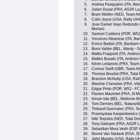
5.
Andrea Pasqualon (ITA, Wan
6.
Julien Duval (FRA, AG2R La
7.
Bram Welten (NED, Team Ar
8.
Colin Joyce (USA, Rally UH
9.
Jose Daniel Viejo Redondo 
Murias)
10.
Samuel Caldeira (POR, W52 
11.
Vincenzo Albanese (ITA, Bar
12.
Enrico Barbin (ITA, Bardiani
13.
Boris Vallée (BEL, Wanty - 
14.
Mattia Frapporti (ITA, Andron
15.
Matteo Busato (ITA, Androni 
16.
Kévin Ledanois (FRA, Team 
17.
Connor Swift (GBR, Team Ar
18.
Thomas Boudat (FRA, Total D
19.
Brandon McNulty (USA, Rall
20.
Maxime Chevalier (FRA, Vita
21.
Edgar Pinto (POR, W52 - FC
22.
Flavien Maurelet (FRA, St Mi
23.
Kevyn Ista (BEL, Wallonie Br
24.
Tom Dernies (BEL, Natura4Ev
25.
Thibault Guernalec (FRA, T
26.
Przemyslaw Kasperkiewicz (
27.
Niki Terpstra (NED, Total Dir
28.
Tony Gallopin (FRA, AG2R L
29.
Sebastian Mora Vedri (ESP,
30.
Morné Van Niekerk (RSA, St 
31.
John Murphy (USA, Rally U