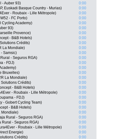
l - Auber 93)
0:00
SP, Euskadi Basque Country - Murias)
0:00
Ever - Roubaix - Lille Métropole)
0:00
 W52 - FC Porto)
0:00
el Cycling Academy)
0:00
Auber 93)
0:00
arseille Provence)
0:00
cept - B&B Hotels)
0:00
Solutions Crédits)
0:00
R La Mondiale)
0:00
 - Samsic)
0:00
a Rural - Seguros RGA)
0:00
a - FDJ)
0:00
g Academy)
0:00
 Bruxelles)
0:00
2R La Mondiale)
0:00
 Solutions Crédits)
0:00
oncept - B&B Hotels)
0:00
Ever - Roubaix - Lille Métropole)
0:00
oupama - FDJ)
0:00
 - Gobert Cycling Team)
0:00
cept - B&B Hotels)
0:00
 Mondiale)
0:00
Caja Rural - Seguros RGA)
0:00
a Rural - Seguros RGA)
0:00
ra4Ever - Roubaix - Lille Métropole)
0:00
irect Energie)
0:00
olutions Crédits)
0:00