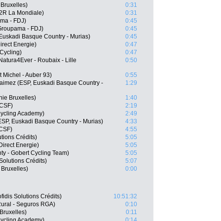
Bruxelles)
0:31
2R La Mondiale)
0:31
ma - FDJ)
0:45
Groupama - FDJ)
0:45
, Euskadi Basque Country - Murias)
0:45
irect Energie)
0:47
Cycling)
0:47
tura4Ever - Roubaix - Lille
0:50
 Michel - Auber 93)
0:55
aimez (ESP, Euskadi Basque Country -
1:29
ie Bruxelles)
1:40
 CSF)
2:19
Cycling Academy)
2:49
ESP, Euskadi Basque Country - Murias)
4:33
 CSF)
4:55
utions Crédits)
5:05
Direct Energie)
5:05
ty - Gobert Cycling Team)
5:05
Solutions Crédits)
5:07
 Bruxelles)
0:00
idis Solutions Crédits)
10:51:32
 Rural - Seguros RGA)
0:10
Bruxelles)
0:11
 Cycling Academy)
0:14