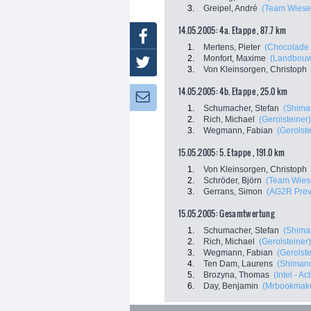
3.
Greipel, André
(Team Wiese
14.05.2005: 4a. Etappe , 87.7 km
Facebook
1.
Mertens, Pieter
(Chocolade 
2.
Monfort, Maxime
(Landbouw
Twitter
3.
Von Kleinsorgen, Christoph
14.05.2005: 4b. Etappe , 25.0 km
Newsletter:
1.
Schumacher, Stefan
(Shima
2.
Rich, Michael
(Gerolsteiner)
3.
Wegmann, Fabian
(Gerolste
15.05.2005: 5. Etappe , 191.0 km
1.
Von Kleinsorgen, Christoph
2.
Schröder, Björn
(Team Wies
3.
Gerrans, Simon
(AG2R Pre
15.05.2005: Gesamtwertung
1.
Schumacher, Stefan
(Shima
2.
Rich, Michael
(Gerolsteiner)
3.
Wegmann, Fabian
(Gerolste
4.
Ten Dam, Laurens
(Shiman
5.
Brozyna, Thomas
(Intel - Ac
6.
Day, Benjamin
(Mrbookmake