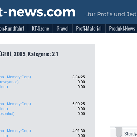
en-Rundfahrt
KT-Szene
Gravel
Profi-Material
Produkt-News
(GER), 2005, Kategorie: 2.1
no - Memory Corp)
3:34:25
revoyance)
0:00
iner)
0:00
no - Memory Corp)
5:09:25
iner)
0:00
esenhof)
0:00
no - Memory Corp)
4:01:30
Steady
onta)
0:00