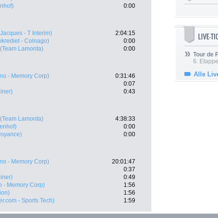
nhof)
0:00
Jacques - T Interim)
2:04:15
LIVE-T
krediet - Colnago)
0:00
(Team Lamonta)
0:00
Tour de
6. Etapp
Alle Liv
no - Memory Corp)
0:31:46
0:07
iner)
0:43
(Team Lamonta)
4:38:33
enhof)
0:00
voyance)
0:00
no - Memory Corp)
20:01:47
0:37
iner)
0:49
o - Memory Corp)
1:56
tion)
1:56
r.com - Sports Tech)
1:59