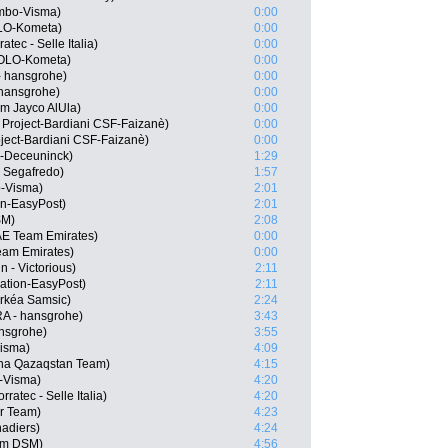
mbo-Visma)
0:00
OLO-Kometa)
0:00
tec - Selle Italia)
0:00
EOLO-Kometa)
0:00
- hansgrohe)
0:00
 hansgrohe)
0:00
am Jayco AlUla)
0:00
 Project-Bardiani CSF-Faizanè)
0:00
oject-Bardiani CSF-Faizanè)
0:00
n-Deceuninck)
1:29
 Segafredo)
1:57
-Visma)
2:01
on-EasyPost)
2:01
SM)
2:08
E Team Emirates)
0:00
am Emirates)
0:00
n - Victorious)
2:11
ation-EasyPost)
2:11
rkéa Samsic)
2:24
A - hansgrohe)
3:43
nsgrohe)
3:55
Visma)
4:09
na Qazaqstan Team)
4:15
-Visma)
4:20
ratec - Selle Italia)
4:20
ar Team)
4:23
adiers)
4:24
am DSM)
4:56