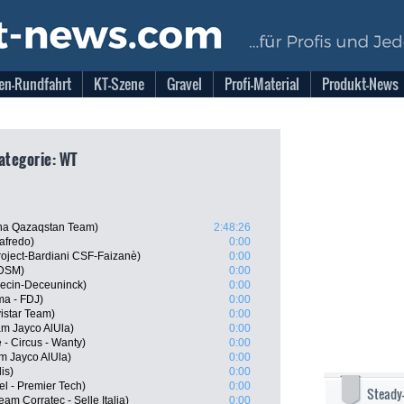
en-Rundfahrt
KT-Szene
Gravel
Profi-Material
Produkt-News
Kategorie: WT
na Qazaqstan Team)
2:48:26
afredo)
0:00
 Project-Bardiani CSF-Faizanè)
0:00
 DSM)
0:00
pecin-Deceuninck)
0:00
ma - FDJ)
0:00
istar Team)
0:00
m Jayco AlUla)
0:00
 - Circus - Wanty)
0:00
m Jayco AlUla)
0:00
is)
0:00
el - Premier Tech)
0:00
Steady
m Corratec - Selle Italia)
0:00