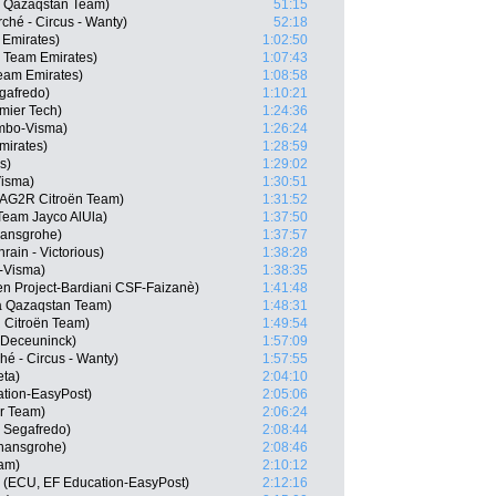
a Qazaqstan Team)
51:15
ché - Circus - Wanty)
52:18
 Emirates)
1:02:50
 Team Emirates)
1:07:43
eam Emirates)
1:08:58
egafredo)
1:10:21
emier Tech)
1:24:36
mbo-Visma)
1:26:24
mirates)
1:28:59
s)
1:29:02
isma)
1:30:51
, AG2R Citroën Team)
1:31:52
Team Jayco AlUla)
1:37:50
hansgrohe)
1:37:57
ain - Victorious)
1:38:28
-Visma)
1:38:35
een Project-Bardiani CSF-Faizanè)
1:41:48
a Qazaqstan Team)
1:48:31
 Citroën Team)
1:49:54
n-Deceuninck)
1:57:09
hé - Circus - Wanty)
1:57:55
eta)
2:04:10
cation-EasyPost)
2:05:06
ar Team)
2:06:24
 Segafredo)
2:08:44
 hansgrohe)
2:08:46
eam)
2:10:12
 (ECU, EF Education-EasyPost)
2:12:16