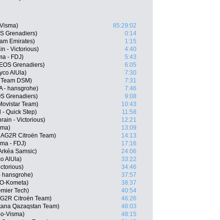
-Visma)
85:29:02
S Grenadiers)
0:14
am Emirates)
1:15
n - Victorious)
4:40
ma - FDJ)
5:43
EOS Grenadiers)
6:05
yco AlUla)
7:30
, Team DSM)
7:31
 - hansgrohe)
7:46
S Grenadiers)
9:08
Movistar Team)
10:43
 - Quick Step)
11:58
ain - Victorious)
12:21
sma)
13:09
, AG2R Citroën Team)
14:13
ama - FDJ)
17:16
Arkéa Samsic)
24:06
o AlUla)
33:22
ctorious)
34:46
- hansgrohe)
37:57
LO-Kometa)
38:37
emier Tech)
40:54
G2R Citroën Team)
46:26
stana Qazaqstan Team)
48:03
o-Visma)
48:15