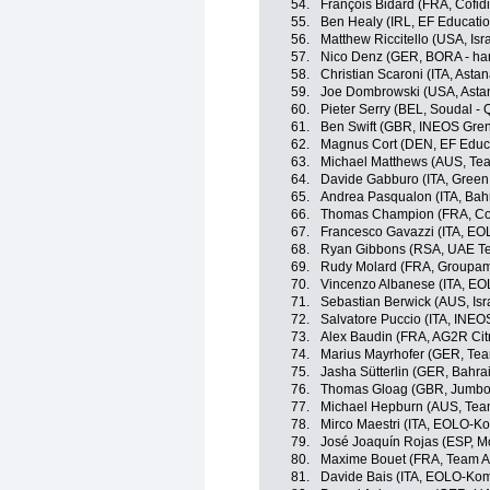
54.
François Bidard (FRA, Cofidi
55.
Ben Healy (IRL, EF Educati
56.
Matthew Riccitello (USA, Isr
57.
Nico Denz (GER, BORA - ha
58.
Christian Scaroni (ITA, Ast
59.
Joe Dombrowski (USA, Asta
60.
Pieter Serry (BEL, Soudal - 
61.
Ben Swift (GBR, INEOS Gren
62.
Magnus Cort (DEN, EF Educ
63.
Michael Matthews (AUS, Tea
64.
Davide Gabburo (ITA, Green
65.
Andrea Pasqualon (ITA, Bahra
66.
Thomas Champion (FRA, Cof
67.
Francesco Gavazzi (ITA, E
68.
Ryan Gibbons (RSA, UAE Te
69.
Rudy Molard (FRA, Groupam
70.
Vincenzo Albanese (ITA, E
71.
Sebastian Berwick (AUS, Isr
72.
Salvatore Puccio (ITA, INEO
73.
Alex Baudin (FRA, AG2R Ci
74.
Marius Mayrhofer (GER, Te
75.
Jasha Sütterlin (GER, Bahrai
76.
Thomas Gloag (GBR, Jumbo
77.
Michael Hepburn (AUS, Tea
78.
Mirco Maestri (ITA, EOLO-K
79.
José Joaquín Rojas (ESP, M
80.
Maxime Bouet (FRA, Team A
81.
Davide Bais (ITA, EOLO-Ko