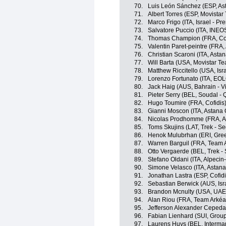
70.
Luis León Sánchez (ESP, A
71.
Albert Torres (ESP, Movistar
72.
Marco Frigo (ITA, Israel - Pr
73.
Salvatore Puccio (ITA, INEO
74.
Thomas Champion (FRA, Cof
75.
Valentin Paret-peintre (FRA
76.
Christian Scaroni (ITA, Ast
77.
Will Barta (USA, Movistar T
78.
Matthew Riccitello (USA, Isr
79.
Lorenzo Fortunato (ITA, EO
80.
Jack Haig (AUS, Bahrain - Vi
81.
Pieter Serry (BEL, Soudal - 
82.
Hugo Toumire (FRA, Cofidis
83.
Gianni Moscon (ITA, Astana
84.
Nicolas Prodhomme (FRA, A
85.
Toms Skujins (LAT, Trek - S
86.
Henok Mulubrhan (ERI, Gree
87.
Warren Barguil (FRA, Team 
88.
Otto Vergaerde (BEL, Trek -
89.
Stefano Oldani (ITA, Alpeci
90.
Simone Velasco (ITA, Astan
91.
Jonathan Lastra (ESP, Cofidi
92.
Sebastian Berwick (AUS, Isr
93.
Brandon Mcnulty (USA, UAE
94.
Alan Riou (FRA, Team Arkéa
95.
Jefferson Alexander Cepeda
96.
Fabian Lienhard (SUI, Grou
97.
Laurens Huys (BEL, Intermar