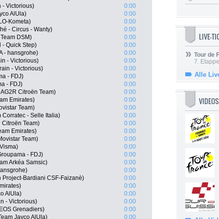
 - Victorious)
0:00
yco AlUla)
0:00
OLO-Kometa)
0:00
hé - Circus - Wanty)
0:00
LIVE-T
, Team DSM)
0:00
 - Quick Step)
0:00
 - hansgrohe)
0:00
Tour de
n - Victorious)
0:00
7. Etappe
in - Victorious)
0:00
Alle Liv
ma - FDJ)
0:00
a - FDJ)
0:00
, AG2R Citroën Team)
0:00
VIDEOS
am Emirates)
0:00
ovistar Team)
0:00
Corratec - Selle Italia)
0:00
 Citroën Team)
0:00
eam Emirates)
0:00
Movistar Team)
0:00
-Visma)
0:00
Groupama - FDJ)
0:00
eam Arkéa Samsic)
0:00
hansgrohe)
0:00
en Project-Bardiani CSF-Faizanè)
0:00
mirates)
0:00
o AlUla)
0:00
n - Victorious)
0:00
EOS Grenadiers)
0:00
Team Jayco AlUla)
0:00