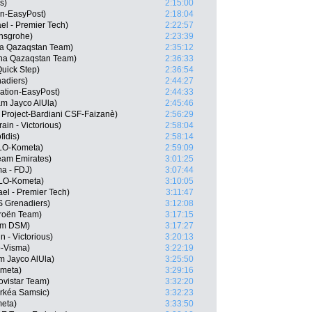
s)
2:15:00
on-EasyPost)
2:18:04
ael - Premier Tech)
2:22:57
nsgrohe)
2:23:39
ana Qazaqstan Team)
2:35:12
na Qazaqstan Team)
2:36:33
Quick Step)
2:36:54
adiers)
2:44:27
ation-EasyPost)
2:44:33
m Jayco AlUla)
2:45:46
 Project-Bardiani CSF-Faizanè)
2:56:29
in - Victorious)
2:58:04
idis)
2:58:14
OLO-Kometa)
2:59:09
am Emirates)
3:01:25
a - FDJ)
3:07:44
OLO-Kometa)
3:10:05
ael - Premier Tech)
3:11:47
S Grenadiers)
3:12:08
troën Team)
3:17:15
am DSM)
3:17:27
n - Victorious)
3:20:13
-Visma)
3:22:19
m Jayco AlUla)
3:25:50
ometa)
3:29:16
ovistar Team)
3:32:20
rkéa Samsic)
3:32:23
meta)
3:33:50