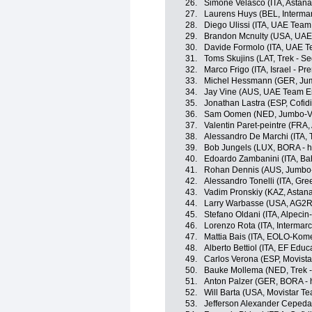
26.
Simone Velasco (ITA, Astan
27.
Laurens Huys (BEL, Intermar
28.
Diego Ulissi (ITA, UAE Team
29.
Brandon Mcnulty (USA, UAE
30.
Davide Formolo (ITA, UAE T
31.
Toms Skujins (LAT, Trek - S
32.
Marco Frigo (ITA, Israel - Pr
33.
Michel Hessmann (GER, Ju
34.
Jay Vine (AUS, UAE Team E
35.
Jonathan Lastra (ESP, Cofidi
36.
Sam Oomen (NED, Jumbo-V
37.
Valentin Paret-peintre (FRA
38.
Alessandro De Marchi (ITA, 
39.
Bob Jungels (LUX, BORA - 
40.
Edoardo Zambanini (ITA, Bahr
41.
Rohan Dennis (AUS, Jumbo
42.
Alessandro Tonelli (ITA, Gr
43.
Vadim Pronskiy (KAZ, Astan
44.
Larry Warbasse (USA, AG2R
45.
Stefano Oldani (ITA, Alpeci
46.
Lorenzo Rota (ITA, Intermarc
47.
Mattia Bais (ITA, EOLO-Kom
48.
Alberto Bettiol (ITA, EF Edu
49.
Carlos Verona (ESP, Movist
50.
Bauke Mollema (NED, Trek -
51.
Anton Palzer (GER, BORA -
52.
Will Barta (USA, Movistar T
53.
Jefferson Alexander Cepeda