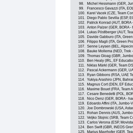
98.
Michel Hessmann (GER, Ju
99.
Francesco Gavazzi (ITA, E
100.
Karel Vacek (CZE, Team Corra
101.
Diego Pablo Sevilla (ESP, 
102.
Patrick Konrad (AUT, BORA 
103.
Anton Palzer (GER, BORA -
104.
Lukas Pöstlberger (AUT, Te
105.
Davide Gabburo (ITA, Green
106.
Filippo Magli (ITA, Green Pr
107.
Senne Leysen (BEL, Alpeci
108.
Bauke Mollema (NED, Trek -
109.
Thomas Gloag (GBR, Jumbo
110.
Ben Healy (IRL, EF Educati
111.
Niklas Märkl (GER, Team D
112.
Pascal Ackermann (GER, UA
113.
Ryan Gibbons (RSA, UAE Te
114.
Yukiya Arashiro (JPN, Bahrai
115.
Magnus Cort (DEN, EF Educ
116.
Maxime Bouet (FRA, Team A
117.
Cesare Benedetti (POL, BOR
118.
Nico Denz (GER, BORA - ha
119.
Edoardo Affini (ITA, Jumbo-
120.
Joe Dombrowski (USA, Asta
121.
Rohan Dennis (AUS, Jumbo
122.
Veljko Stojnic (SRB, Team Cor
123.
Carlos Verona (ESP, Movist
124.
Ben Swift (GBR, INEOS Gren
125.
Marius Mayrhofer (GER, Te