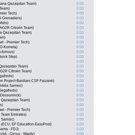
stana Qazaqstan Team)
0:00
 Team)
0:00
emier Tech)
0:00
S Grenadiers)
0:00
idis)
0:00
, AG2R Citroën Team)
0:00
ana Qazaqstan Team)
0:00
eam)
0:00
ael - Premier Tech)
0:00
LO-Kometa)
0:00
ctorious)
0:00
Quick Step)
0:00
)
0:00
 Qazaqstan Team)
0:00
G2R Citroën Team)
0:00
egafredo)
0:00
n Project-Bardiani CSF-Faizanè)
0:00
Arkéa Samsic)
0:00
 Segafredo)
0:00
n-Deceuninck)
0:00
a Qazaqstan Team)
0:00
s)
0:00
ael - Premier Tech)
0:00
 Team Emirates)
0:00
 Samsic)
0:00
 (ECU, EF Education-EasyPost)
0:00
pama - FDJ)
0:00
ché - Circus - Wanty)
0:00