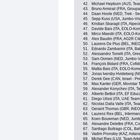
42.
Michael Hepburn (AUS, Tea
43.
Bruno Armirail (FRA, Group
44.
Daan Hoole (NED, Trek - Se
45.
Sepp Kuss (USA, Jumbo-Vi
46.
Kristian Sbaragli (ITA, Alpe
47.
Davide Bais (ITA, EOLO-Ko
48.
Mirco Maestri (ITA, EOLO-K
49.
Alex Baudin (FRA, AG2R Ci
50.
Laurens De Plus (BEL, INEO
51.
Edoardo Zambanini (ITA, Bahr
52.
Alessandro Tonelli (ITA, Gr
53.
Sam Oomen (NED, Jumbo-V
54.
François Bidard (FRA, Cofidi
55.
Mattia Bais (ITA, EOLO-Kom
56.
Jonas Iversby Hvideberg (
57.
Derek Gee (CAN, Israel - Pr
58.
Max Kanter (GER, Movistar 
59.
Alexander Konychev (ITA, Tea
60.
Alberto Bettiol (ITA, EF Edu
61.
Diego Ulissi (ITA, UAE Team
62.
Nicolas Dalla Valle (ITA, Team
63.
Geraint Thomas (GBR, INEO
64.
Laurenz Rex (BEL, Intermarc
65.
Koen Bouwman (NED, Jumb
66.
Alexandre Delettre (FRA, Cof
67.
Santiago Buitrago (COL, Bahr
68.
Vadim Pronskiy (KAZ, Astan
69.
Michel Ries (LUX, Team Ark