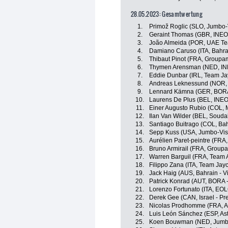
28.05.2023: Gesamtwertung
1.
Primož Roglic (SLO, Jumbo
2.
Geraint Thomas (GBR, INEO
3.
João Almeida (POR, UAE Te
4.
Damiano Caruso (ITA, Bahrai
5.
Thibaut Pinot (FRA, Groupa
6.
Thymen Arensman (NED, IN
7.
Eddie Dunbar (IRL, Team Ja
8.
Andreas Leknessund (NOR
9.
Lennard Kämna (GER, BORA
10.
Laurens De Plus (BEL, INEO
11.
Einer Augusto Rubio (COL, 
12.
Ilan Van Wilder (BEL, Soudal
13.
Santiago Buitrago (COL, Bahr
14.
Sepp Kuss (USA, Jumbo-Vi
15.
Aurélien Paret-peintre (FRA
16.
Bruno Armirail (FRA, Group
17.
Warren Barguil (FRA, Team 
18.
Filippo Zana (ITA, Team Jayc
19.
Jack Haig (AUS, Bahrain - Vi
20.
Patrick Konrad (AUT, BORA 
21.
Lorenzo Fortunato (ITA, EO
22.
Derek Gee (CAN, Israel - Pr
23.
Nicolas Prodhomme (FRA, A
24.
Luis León Sánchez (ESP, A
25.
Koen Bouwman (NED, Jumb