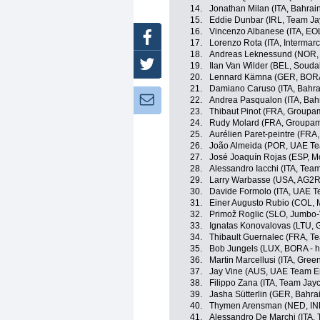
14.
Jonathan Milan (ITA, Bahrain
15.
Eddie Dunbar (IRL, Team Ja
16.
Vincenzo Albanese (ITA, E
Facebook
17.
Lorenzo Rota (ITA, Intermarc
18.
Andreas Leknessund (NOR
Twitter
19.
Ilan Van Wilder (BEL, Soudal
20.
Lennard Kämna (GER, BORA
21.
Damiano Caruso (ITA, Bahrai
Newsletter:
22.
Andrea Pasqualon (ITA, Bahra
23.
Thibaut Pinot (FRA, Groupa
24.
Rudy Molard (FRA, Groupam
25.
Aurélien Paret-peintre (FRA
26.
João Almeida (POR, UAE Te
27.
José Joaquín Rojas (ESP, M
28.
Alessandro Iacchi (ITA, Team 
29.
Larry Warbasse (USA, AG2R
30.
Davide Formolo (ITA, UAE T
31.
Einer Augusto Rubio (COL, 
32.
Primož Roglic (SLO, Jumbo
33.
Ignatas Konovalovas (LTU, 
34.
Thibault Guernalec (FRA, T
35.
Bob Jungels (LUX, BORA - 
36.
Martin Marcellusi (ITA, Gre
37.
Jay Vine (AUS, UAE Team E
38.
Filippo Zana (ITA, Team Jayc
39.
Jasha Sütterlin (GER, Bahrai
40.
Thymen Arensman (NED, IN
41.
Alessandro De Marchi (ITA, 