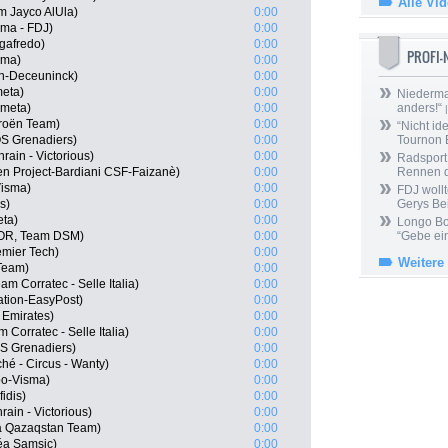
Alle Vi
m Jayco AlUla)
0:00
ama - FDJ)
0:00
gafredo)
0:00
PROFI
sma)
0:00
cin-Deceuninck)
0:00
meta)
0:00
Niedermai
ometa)
0:00
anders!“
|
troën Team)
0:00
“Nicht ide
S Grenadiers)
0:00
Tournon 
ain - Victorious)
0:00
Radsport 
een Project-Bardiani CSF-Faizanè)
0:00
Rennen 
isma)
0:00
FDJ wollt
s)
0:00
Gerys Be
eta)
0:00
Longo Bor
NOR, Team DSM)
0:00
“Gebe ein
emier Tech)
0:00
Weitere
Team)
0:00
m Corratec - Selle Italia)
0:00
cation-EasyPost)
0:00
 Emirates)
0:00
 Corratec - Selle Italia)
0:00
S Grenadiers)
0:00
hé - Circus - Wanty)
0:00
o-Visma)
0:00
idis)
0:00
ain - Victorious)
0:00
a Qazaqstan Team)
0:00
éa Samsic)
0:00