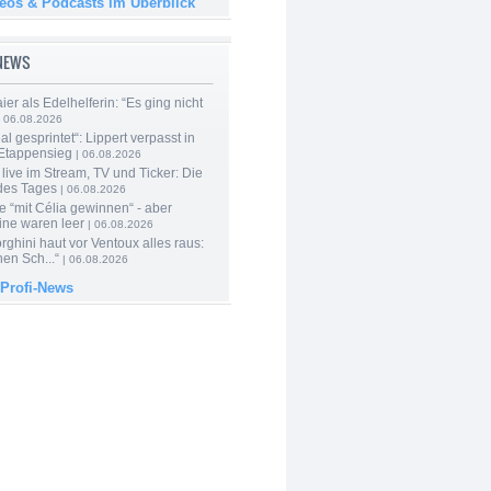
deos & Podcasts im Überblick
-NEWS
er als Edelhelferin: “Es ging nicht
 06.08.2026
al gesprintet“: Lippert verpasst in
Etappensieg
| 06.08.2026
live im Stream, TV und Ticker: Die
des Tages
| 06.08.2026
e “mit Célia gewinnen“ - aber
ine waren leer
| 06.08.2026
ghini haut vor Ventoux alles raus:
en Sch...“
| 06.08.2026
 Profi-News