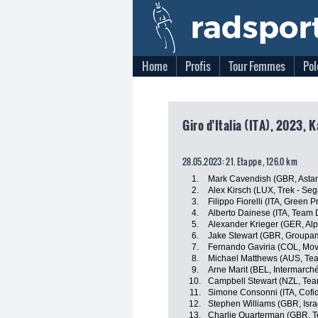
Home
Profis
Tour Femmes
Pol
Giro d'Italia (ITA), 2023, 
28.05.2023: 21. Etappe , 126.0 km
1.
Mark Cavendish (GBR, Asta
2.
Alex Kirsch (LUX, Trek - Seg
3.
Filippo Fiorelli (ITA, Green
4.
Alberto Dainese (ITA, Team
5.
Alexander Krieger (GER, Al
6.
Jake Stewart (GBR, Groupa
7.
Fernando Gaviria (COL, Mov
8.
Michael Matthews (AUS, Tea
9.
Arne Marit (BEL, Intermarché
10.
Campbell Stewart (NZL, Tea
11.
Simone Consonni (ITA, Cofid
12.
Stephen Williams (GBR, Isra
13.
Charlie Quarterman (GBR, Tea