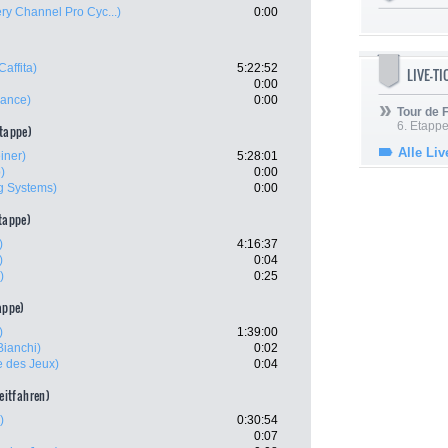
ry Channel Pro Cyc...)
0:00
Caffita)
5:22:52
LIVE-T
0:00
ance)
0:00
Tour de
6. Etapp
etappe)
Alle Liv
iner)
5:28:01
)
0:00
g Systems)
0:00
etappe)
)
4:16:37
)
0:04
)
0:25
tappe)
)
1:39:00
Bianchi)
0:02
e des Jeux)
0:04
zeitfahren)
)
0:30:54
0:07