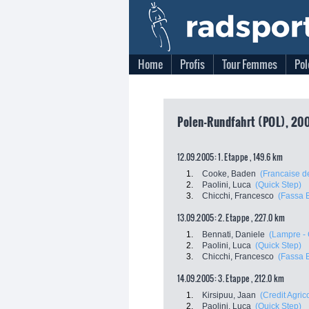
Home
Profis
Tour Femmes
Pol
Polen-Rundfahrt (POL), 20
12.09.2005: 1. Etappe , 149.6 km
1.
Cooke, Baden
(Francaise d
2.
Paolini, Luca
(Quick Step)
3.
Chicchi, Francesco
(Fassa B
13.09.2005: 2. Etappe , 227.0 km
1.
Bennati, Daniele
(Lampre - 
2.
Paolini, Luca
(Quick Step)
3.
Chicchi, Francesco
(Fassa B
14.09.2005: 3. Etappe , 212.0 km
1.
Kirsipuu, Jaan
(Credit Agric
2.
Paolini, Luca
(Quick Step)