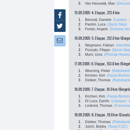
3.
Van Heeswijk, Max
(Discove
15.09.2005: 4. Etappe , 213.4 km
Facebook
1.
Bennati, Daniele
(Lampre - 
2.
Paolini, Luca
(Quick Step)
Twitter
3.
Furlan, Angelo
(Domina Vac
16.09.2005: 5. Etappe , 212.0 km (Berg
Newsletter:
1.
Wegmann, Fabian
(Gerolste
2.
Pozzato, Filippo
(Quick Step
3.
Murn, Uros
(Phonak Hearin
17.09.2005: 6. Etappe , 153.0 km (Berg
1.
Weening, Pieter
(Rabobank
2.
Kirchen, Kim
(Fassa Bortolo
3.
Dekker, Thomas
(Rabobank
18.09.2005: 7. Etappe , 61.0 km (Berge
1.
Kirchen, Kim
(Fassa Bortolo
2.
Di Luca, Danilo
(Liquigas - 
3.
Lövkvist, Thomas
(Francais
18.09.2005: 8. Etappe , 19.0 km (Einzel
1.
Dekker, Thomas
(Rabobank
2.
Julich, Bobby
(Team CSC)