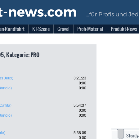
en-Rundfahrt
KT-Szene
Gravel
Profi-Material
Produkt-News
05, Kategorie: PRO
es Jeux)
3:21:23
0:00
ortolo)
0:00
Caffita)
5:54:37
0:00
ortolo)
0:00
ole)
5:38:09
Steady
0:00