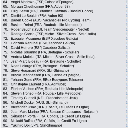
64.
Angel Madrazo (ESP, Caisse d'Epargne)
1
65.
Morgan Chedhomme (FRA, Auber 93)
1
66.
Luigi Sestili (ITA, Ceramica Flaminia - Bossini Docce)
1
67.
Dimitri Le Boulch (FRA, Auber 93)
1
68.
Baden Cooke (AUS, Vacansoleil Pro Cycling Team)
1
69.
Bastien Delrot (FRA, Roubaix Lille Metropole)
1
70.
Roger Beuchat (SUI, Team Stegcomputer - Neotel)
1
71.
Rodrigo Garcia (ESP, Miche - Silver Cross - Selle Italia)
1
72.
Ezequiel Mosquera (ESP, Xacobeo Galicia)
1
73.
Gonzalo Rabunal (ESP, Xacobeo Galicia)
1
74.
David Herrero (ESP, Xacobeo Galicia)
1
75.
Nicolas Jouanno (FRA, Bretagne - Schuller)
1
76.
Andrea Moletta (ITA, Miche - Silver Cross - Selle Italia)
1
77.
Jean-Marc Bideau (FRA, Bretagne - Schuller)
1
78.
Noan Lelarge (FRA, Bretagne - Schuller)
1
79.
Steve Houanard (FRA, Skil-Shimano)
1
80.
Arnold Jeannesson (FRA, Caisse d'Epargne)
1
81.
Yohann Gene (FRA, BBox Bouygues Telecom)
1
82.
Christophe Laurent (FRA, Agritubel)
1
83.
Florian Vachon (FRA, Roubaix Lille Metropole)
1
84.
Steven Tronet (FRA, Roubaix Lille Metropole)
1
85.
Timothy Gudsell (NZL, Francaise des Jeux)
1
86.
Mitchell Docker (AUS, Skil-Shimano)
1
87.
Alexander Usov (BLR, Cofidis, Le Credit En Ligne)
1
88.
Jean Marc Marino (FRA, Besson Chaussures - Sojasun)
1
89.
Sébastien Portal (FRA, Cofidis, Le Credit En Ligne)
1
90.
Mickaël Buffaz (FRA, Cofidis, Le Credit En Ligne)
1
91.
Yukihiro Doi (JPN, Skil-Shimano)
1