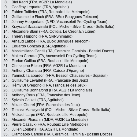
8.
Biel Kadri (FRA, AG2R La Mondiale)
9.
Geoffroy Lequatre (FRA, Agritubel)
10.
Fabien Taillefer (FRA, Roubaix Lille Metropole)
11.
Guillaume Le Floch (FRA, BBox Bouygues Telecom)
12.
Johnny Hoogerland (NED, Vacansoleil Pro Cycling Team)
13.
Krzysztof Szczawinski (POL, Miche - Silver Cross - Selle Italia)
14.
Alexandre Blain (FRA, Cofidis, Le Credit En Ligne)
15.
Thierry Hupond (FRA, Skil-Shimano)
16.
Arnaud Labbe (FRA, BBox Bouygues Telecom)
17.
Eduardo Gonzalo (ESP, Agritubel)
18.
Massimiliano Gentili (ITA, Ceramica Flaminia - Bossini Docce)
19.
Matteo Carrara (ITA, Vacansoleil Pro Cycling Team)
20.
Florian Guillou (FRA, Roubaix Lille Metropole)
21.
Christophe Riblon (FRA, AG2R La Mondiale)
22.
Anthony Charteau (FRA, Caisse d'Epargne)
23.
Yannick Talabardon (FRA, Besson Chaussures - Sojasun)
24.
Guillaume Levarlet (FRA, Francaise des Jeux)
25.
Rémy Di Gregorio (FRA, Francaise des Jeux)
26.
Guillaume Bonnafond (FRA, AG2R La Mondiale)
27.
Anthony Roux (FRA, Francaise des Jeux)
28.
Sylvain Calzati (FRA, Agritubel)
29.
Mikael Cherel (FRA, Francaise des Jeux)
30.
Tomasz Marczynski (POL, Miche - Silver Cross - Selle Italia)
31.
Mickael Larpe (FRA, Roubaix Lille Metropole)
32.
Alexandr Pliuschin (MDA, AG2R La Mondiale)
33.
Pierre Cazaux (FRA, Roubaix Lille Metropole)
34.
Julien Loubet (FRA, AG2R La Mondiale)
35.
Giampaolo Caruso (ITA, Ceramica Flaminia - Bossini Docce)