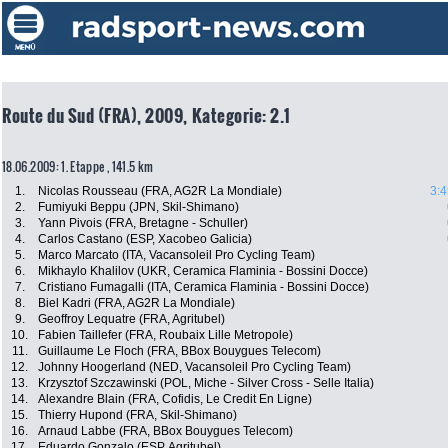
Route du Sud (FRA), 2009, Kategorie: 2.1
18.06.2009: 1. Etappe , 141.5 km
1.
Nicolas Rousseau (FRA, AG2R La Mondiale)
3:4
2.
Fumiyuki Beppu (JPN, Skil-Shimano)
3.
Yann Pivois (FRA, Bretagne - Schuller)
4.
Carlos Castano (ESP, Xacobeo Galicia)
5.
Marco Marcato (ITA, Vacansoleil Pro Cycling Team)
6.
Mikhaylo Khalilov (UKR, Ceramica Flaminia - Bossini Docce)
7.
Cristiano Fumagalli (ITA, Ceramica Flaminia - Bossini Docce)
8.
Biel Kadri (FRA, AG2R La Mondiale)
9.
Geoffroy Lequatre (FRA, Agritubel)
10.
Fabien Taillefer (FRA, Roubaix Lille Metropole)
11.
Guillaume Le Floch (FRA, BBox Bouygues Telecom)
12.
Johnny Hoogerland (NED, Vacansoleil Pro Cycling Team)
13.
Krzysztof Szczawinski (POL, Miche - Silver Cross - Selle Italia)
14.
Alexandre Blain (FRA, Cofidis, Le Credit En Ligne)
15.
Thierry Hupond (FRA, Skil-Shimano)
16.
Arnaud Labbe (FRA, BBox Bouygues Telecom)
17.
Eduardo Gonzalo (ESP, Agritubel)