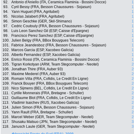
92.
Antonio d'Aniello (ITA, Ceramica Flaminia - Bossini Docce)
1
93.
Cyril Bessy (FRA, Besson Chaussures - Sojasun)
1
94.
Yann Huguet (FRA, Agritubel)
1
95.
Nicolas Jalabert (FRA, Agritubel)
1
96.
Simon Geschke (GER, Skil-Shimano)
1
97.
Cedric Coutouly (FRA, Besson Chaussures - Sojasun)
1
98.
Luis Leon Sanchez Gil (ESP, Caisse d'Epargne)
1
99.
Francisco Perez Sanchez (ESP, Caisse d'Epargne)
1
100.
Julien Belgy (FRA, BBox Bouygues Telecom)
1
101.
Fabrice Jeandesboz (FRA, Besson Chaussures - Sojasun)
1
102.
Marcos Garcia (ESP, Xacobeo Galicia)
1
103.
Alberto Fernandez (ESP, Xacobeo Galicia)
1
104.
Enrico Rossi (ITA, Ceramica Flaminia - Bossini Docce)
1
105.
Tigran Korkotyan (ARM, Team Stegcomputer - Neotel)
2
106.
Jonathan Thire (FRA, Auber 93)
2
107.
Maxime Mederel (FRA, Auber 93)
2
108.
Romain Villa (FRA, Cofidis, Le Credit En Ligne)
2
109.
Franck Bouyer (FRA, BBox Bouygues Telecom)
2
110.
Nico Sijmens (BEL, Cofidis, Le Credit En Ligne)
2
111.
Cyrille Monnerais (FRA, Bretagne - Schuller)
2
112.
Guillaume Blot (FRA, Cofidis, Le Credit En Ligne)
2
113.
Vladimir Isaichev (RUS, Xacobeo Galicia)
2
114.
Julien Simon (FRA, Besson Chaussures - Sojasun)
2
115.
Yann Rault (FRA, Bretagne - Schuller)
2
116.
Marcel Weber (GER, Team Stegcomputer - Neotel)
2
117.
Shusaku Matsuo (JPN, Team Stegcomputer - Neotel)
3
118.
Janusch Laule (GER, Team Stegcomputer - Neotel)
3