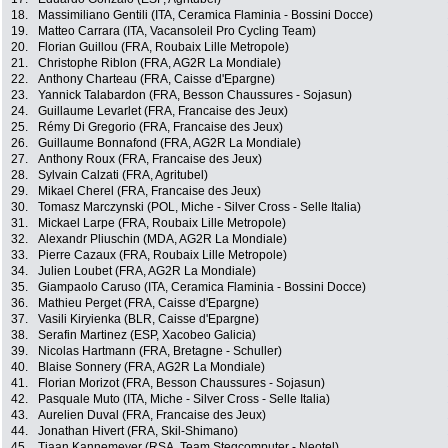
18.
Massimiliano Gentili (ITA, Ceramica Flaminia - Bossini Docce)
19.
Matteo Carrara (ITA, Vacansoleil Pro Cycling Team)
20.
Florian Guillou (FRA, Roubaix Lille Metropole)
21.
Christophe Riblon (FRA, AG2R La Mondiale)
22.
Anthony Charteau (FRA, Caisse d'Epargne)
23.
Yannick Talabardon (FRA, Besson Chaussures - Sojasun)
24.
Guillaume Levarlet (FRA, Francaise des Jeux)
25.
Rémy Di Gregorio (FRA, Francaise des Jeux)
26.
Guillaume Bonnafond (FRA, AG2R La Mondiale)
27.
Anthony Roux (FRA, Francaise des Jeux)
28.
Sylvain Calzati (FRA, Agritubel)
29.
Mikael Cherel (FRA, Francaise des Jeux)
30.
Tomasz Marczynski (POL, Miche - Silver Cross - Selle Italia)
31.
Mickael Larpe (FRA, Roubaix Lille Metropole)
32.
Alexandr Pliuschin (MDA, AG2R La Mondiale)
33.
Pierre Cazaux (FRA, Roubaix Lille Metropole)
34.
Julien Loubet (FRA, AG2R La Mondiale)
35.
Giampaolo Caruso (ITA, Ceramica Flaminia - Bossini Docce)
36.
Mathieu Perget (FRA, Caisse d'Epargne)
37.
Vasili Kiryienka (BLR, Caisse d'Epargne)
38.
Serafin Martinez (ESP, Xacobeo Galicia)
39.
Nicolas Hartmann (FRA, Bretagne - Schuller)
40.
Blaise Sonnery (FRA, AG2R La Mondiale)
41.
Florian Morizot (FRA, Besson Chaussures - Sojasun)
42.
Pasquale Muto (ITA, Miche - Silver Cross - Selle Italia)
43.
Aurelien Duval (FRA, Francaise des Jeux)
44.
Jonathan Hivert (FRA, Skil-Shimano)
45.
Tiaan Kannemeyer (RSA, Team Stegcomputer - Neotel)