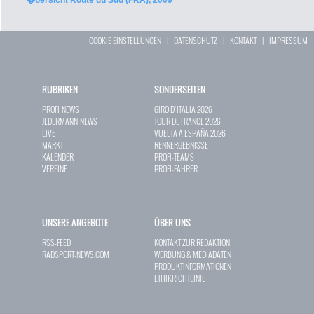
�bersicht Route du Sud (FRA), 2009
COOKIE EINSTELLUNGEN
|
DATENSCHUTZ
|
KONTAKT
|
IMPRESSUM
RUBRIKEN
SONDERSEITEN
PROFI-NEWS
GIRO D`ITALIA 2026
JEDERMANN-NEWS
TOUR DE FRANCE 2026
LIVE
VUELTA A ESPAÑA 2026
MARKT
RENNERGEBNISSE
KALENDER
PROFI-TEAMS
VEREINE
PROFI-FAHRER
UNSERE ANGEBOTE
ÜBER UNS
RSS-FEED
KONTAKT ZUR REDAKTION
RADSPORT-NEWS.COM
WERBUNG & MEDIADATEN
PRODUKTINFORMATIONEN
ETHIKRICHTLINIE