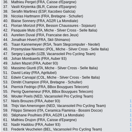
36.
Mathieu Perget (FRA, Caisse d'Epargne)
37.
Vasili Kiryienka (BLR, Caisse d'Epargne)
38.
Serafin Martinez (ESP, Xacobeo Galicia)
39.
Nicolas Hartmann (FRA, Bretagne - Schuller)
40.
Blaise Sonnery (FRA, AG2R La Mondiale)
41.
Florian Morizot (FRA, Besson Chaussures - Sojasun)
42.
Pasquale Muto (ITA, Miche - Silver Cross - Selle Italia)
43.
Aurelien Duval (FRA, Francaise des Jeux)
44.
Jonathan Hivert (FRA, Skil-Shimano)
45.
Tiaan Kannemeyer (RSA, Team Stegcomputer - Neotel)
46.
Przemyslaw Niemiec (POL, Miche - Silver Cross - Selle Italia)
47.
Sergey Lagutin (UZB, Vacansoleil Pro Cycling Team)
48.
Johan Mombaerts (FRA, Auber 93)
49.
Julien Mazet (FRA, Auber 93)
50.
Massimo Giunti (ITA, Miche - Silver Cross - Selle Italia)
51.
David Lelay (FRA, Agritubel)
52.
Edwin Carvajal (COL, Miche - Silver Cross - Selle Italia)
53.
Dimitri Champion (FRA, Bretagne - Schuller)
54.
Pierrick Fedrigo (FRA, BBox Bouygues Telecom)
55.
Perrig Quemeneur (FRA, BBox Bouygues Telecom)
56.
Wouter Poels (NED, Vacansoleil Pro Cycling Team)
57.
Niels Brouzes (FRA, Auber 93)
1
58.
Thijs Van Amerongen (NED, Vacansoleil Pro Cycling Team)
1
59.
Filippo Simeoni (ITA, Ceramica Flaminia - Bossini Docce)
1
60.
Stéphane Poulhies (FRA, AG2R La Mondiale)
1
61.
Mathieu Drujon (FRA, Caisse d'Epargne)
1
62.
Nadir Haddou (FRA, Auber 93)
1
63.
Frederik Veuchelen (BEL, Vacansoleil Pro Cycling Team)
1