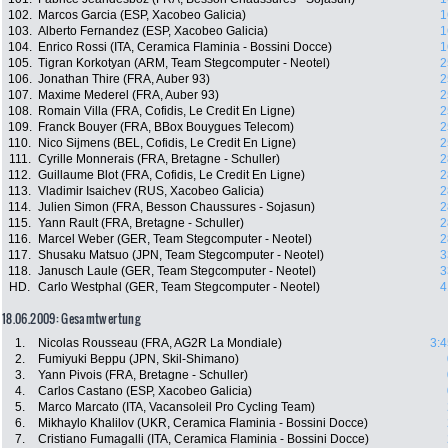
102.
Marcos Garcia (ESP, Xacobeo Galicia)
1
103.
Alberto Fernandez (ESP, Xacobeo Galicia)
1
104.
Enrico Rossi (ITA, Ceramica Flaminia - Bossini Docce)
1
105.
Tigran Korkotyan (ARM, Team Stegcomputer - Neotel)
2
106.
Jonathan Thire (FRA, Auber 93)
2
107.
Maxime Mederel (FRA, Auber 93)
2
108.
Romain Villa (FRA, Cofidis, Le Credit En Ligne)
2
109.
Franck Bouyer (FRA, BBox Bouygues Telecom)
2
110.
Nico Sijmens (BEL, Cofidis, Le Credit En Ligne)
2
111.
Cyrille Monnerais (FRA, Bretagne - Schuller)
2
112.
Guillaume Blot (FRA, Cofidis, Le Credit En Ligne)
2
113.
Vladimir Isaichev (RUS, Xacobeo Galicia)
2
114.
Julien Simon (FRA, Besson Chaussures - Sojasun)
2
115.
Yann Rault (FRA, Bretagne - Schuller)
2
116.
Marcel Weber (GER, Team Stegcomputer - Neotel)
2
117.
Shusaku Matsuo (JPN, Team Stegcomputer - Neotel)
3
118.
Janusch Laule (GER, Team Stegcomputer - Neotel)
3
HD.
Carlo Westphal (GER, Team Stegcomputer - Neotel)
4
18.06.2009: Gesamtwertung
1.
Nicolas Rousseau (FRA, AG2R La Mondiale)
3:4
2.
Fumiyuki Beppu (JPN, Skil-Shimano)
3.
Yann Pivois (FRA, Bretagne - Schuller)
4.
Carlos Castano (ESP, Xacobeo Galicia)
5.
Marco Marcato (ITA, Vacansoleil Pro Cycling Team)
6.
Mikhaylo Khalilov (UKR, Ceramica Flaminia - Bossini Docce)
7.
Cristiano Fumagalli (ITA, Ceramica Flaminia - Bossini Docce)