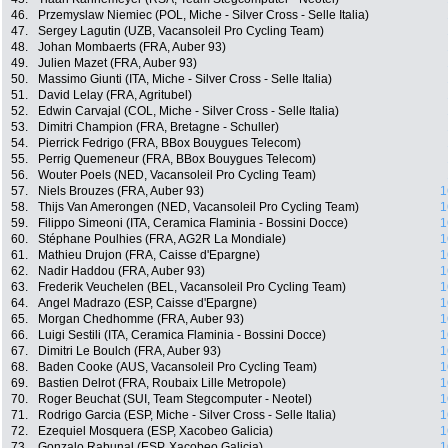
46.
Przemyslaw Niemiec (POL, Miche - Silver Cross - Selle Italia)
47.
Sergey Lagutin (UZB, Vacansoleil Pro Cycling Team)
48.
Johan Mombaerts (FRA, Auber 93)
49.
Julien Mazet (FRA, Auber 93)
50.
Massimo Giunti (ITA, Miche - Silver Cross - Selle Italia)
51.
David Lelay (FRA, Agritubel)
52.
Edwin Carvajal (COL, Miche - Silver Cross - Selle Italia)
53.
Dimitri Champion (FRA, Bretagne - Schuller)
54.
Pierrick Fedrigo (FRA, BBox Bouygues Telecom)
55.
Perrig Quemeneur (FRA, BBox Bouygues Telecom)
56.
Wouter Poels (NED, Vacansoleil Pro Cycling Team)
57.
Niels Brouzes (FRA, Auber 93)
1
58.
Thijs Van Amerongen (NED, Vacansoleil Pro Cycling Team)
1
59.
Filippo Simeoni (ITA, Ceramica Flaminia - Bossini Docce)
1
60.
Stéphane Poulhies (FRA, AG2R La Mondiale)
1
61.
Mathieu Drujon (FRA, Caisse d'Epargne)
1
62.
Nadir Haddou (FRA, Auber 93)
1
63.
Frederik Veuchelen (BEL, Vacansoleil Pro Cycling Team)
1
64.
Angel Madrazo (ESP, Caisse d'Epargne)
1
65.
Morgan Chedhomme (FRA, Auber 93)
1
66.
Luigi Sestili (ITA, Ceramica Flaminia - Bossini Docce)
1
67.
Dimitri Le Boulch (FRA, Auber 93)
1
68.
Baden Cooke (AUS, Vacansoleil Pro Cycling Team)
1
69.
Bastien Delrot (FRA, Roubaix Lille Metropole)
1
70.
Roger Beuchat (SUI, Team Stegcomputer - Neotel)
1
71.
Rodrigo Garcia (ESP, Miche - Silver Cross - Selle Italia)
1
72.
Ezequiel Mosquera (ESP, Xacobeo Galicia)
1
73.
Gonzalo Rabunal (ESP, Xacobeo Galicia)
1