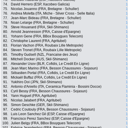
74.
David Herrero (ESP, Xacobeo Galicia)
1
75.
Nicolas Jouanno (FRA, Bretagne - Schuller)
1
76.
Andrea Moletta (ITA, Miche - Silver Cross - Selle Italia)
1
77.
Jean-Marc Bideau (FRA, Bretagne - Schuller)
1
78.
Noan Lelarge (FRA, Bretagne - Schuller)
1
79.
Steve Houanard (FRA, Skil-Shimano)
1
80.
Arnold Jeannesson (FRA, Caisse d'Epargne)
1
81.
Yohann Gene (FRA, BBox Bouygues Telecom)
1
82.
Christophe Laurent (FRA, Agritubel)
1
83.
Florian Vachon (FRA, Roubaix Lille Metropole)
1
84.
Steven Tronet (FRA, Roubaix Lille Metropole)
1
85.
Timothy Gudsell (NZL, Francaise des Jeux)
1
86.
Mitchell Docker (AUS, Skil-Shimano)
1
87.
Alexander Usov (BLR, Cofidis, Le Credit En Ligne)
1
88.
Jean Marc Marino (FRA, Besson Chaussures - Sojasun)
1
89.
Sébastien Portal (FRA, Cofidis, Le Credit En Ligne)
1
90.
Mickaël Buffaz (FRA, Cofidis, Le Credit En Ligne)
1
91.
Yukihiro Doi (JPN, Skil-Shimano)
1
92.
Antonio d'Aniello (ITA, Ceramica Flaminia - Bossini Docce)
1
93.
Cyril Bessy (FRA, Besson Chaussures - Sojasun)
1
94.
Yann Huguet (FRA, Agritubel)
1
95.
Nicolas Jalabert (FRA, Agritubel)
1
96.
Simon Geschke (GER, Skil-Shimano)
1
97.
Cedric Coutouly (FRA, Besson Chaussures - Sojasun)
1
98.
Luis Leon Sanchez Gil (ESP, Caisse d'Epargne)
1
99.
Francisco Perez Sanchez (ESP, Caisse d'Epargne)
1
100.
Julien Belgy (FRA, BBox Bouygues Telecom)
1
101.
Fabrice Jeandesboz (FRA, Besson Chaussures - Sojasun)
1