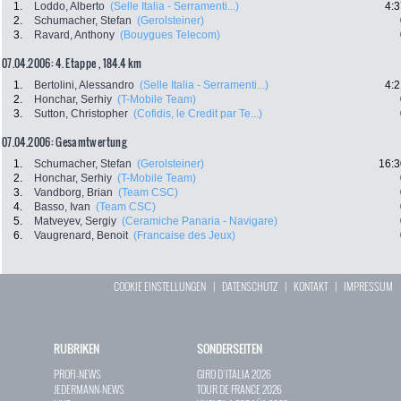
1.
Loddo, Alberto
(Selle Italia - Serramenti...)
4:3
2.
Schumacher, Stefan
(Gerolsteiner)
3.
Ravard, Anthony
(Bouygues Telecom)
07.04.2006: 4. Etappe , 184.4 km
1.
Bertolini, Alessandro
(Selle Italia - Serramenti...)
4:2
2.
Honchar, Serhiy
(T-Mobile Team)
3.
Sutton, Christopher
(Cofidis, le Credit par Te...)
07.04.2006: Gesamtwertung
1.
Schumacher, Stefan
(Gerolsteiner)
16:3
2.
Honchar, Serhiy
(T-Mobile Team)
3.
Vandborg, Brian
(Team CSC)
4.
Basso, Ivan
(Team CSC)
5.
Matveyev, Sergiy
(Ceramiche Panaria - Navigare)
6.
Vaugrenard, Benoit
(Francaise des Jeux)
COOKIE EINSTELLUNGEN
|
DATENSCHUTZ
|
KONTAKT
|
IMPRESSUM
RUBRIKEN
SONDERSEITEN
PROFI-NEWS
GIRO D`ITALIA 2026
JEDERMANN-NEWS
TOUR DE FRANCE 2026