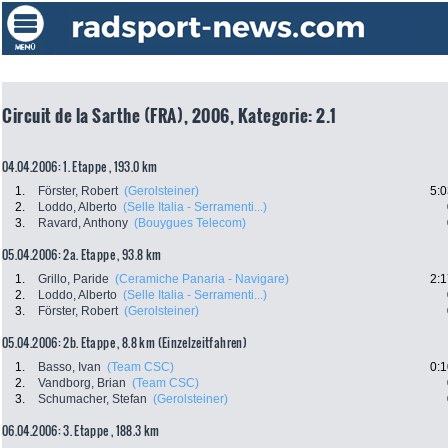
Circuit de la Sarthe (FRA), 2006, Kategorie: 2.1
04.04.2006: 1. Etappe , 193.0 km
1.
Förster, Robert
(Gerolsteiner)
5:0
2.
Loddo, Alberto
(Selle Italia - Serramenti...)
3.
Ravard, Anthony
(Bouygues Telecom)
05.04.2006: 2a. Etappe , 93.8 km
1.
Grillo, Paride
(Ceramiche Panaria - Navigare)
2:1
2.
Loddo, Alberto
(Selle Italia - Serramenti...)
3.
Förster, Robert
(Gerolsteiner)
05.04.2006: 2b. Etappe , 8.8 km (Einzelzeitfahren)
1.
Basso, Ivan
(Team CSC)
0:1
2.
Vandborg, Brian
(Team CSC)
3.
Schumacher, Stefan
(Gerolsteiner)
06.04.2006: 3. Etappe , 188.3 km