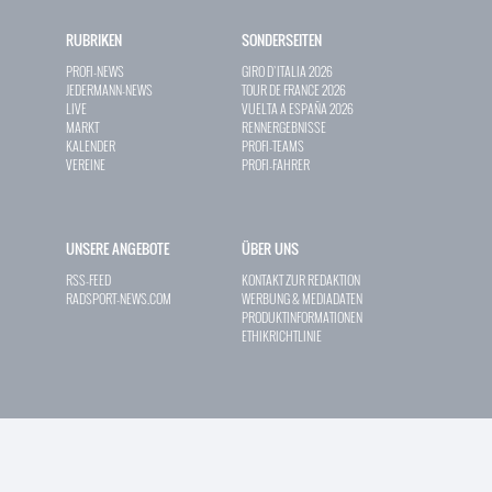
RUBRIKEN
SONDERSEITEN
PROFI-NEWS
GIRO D`ITALIA 2026
JEDERMANN-NEWS
TOUR DE FRANCE 2026
LIVE
VUELTA A ESPAÑA 2026
MARKT
RENNERGEBNISSE
KALENDER
PROFI-TEAMS
VEREINE
PROFI-FAHRER
UNSERE ANGEBOTE
ÜBER UNS
RSS-FEED
KONTAKT ZUR REDAKTION
RADSPORT-NEWS.COM
WERBUNG & MEDIADATEN
PRODUKTINFORMATIONEN
ETHIKRICHTLINIE