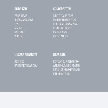
RUBRIKEN
SONDERSEITEN
PROFI-NEWS
GIRO D`ITALIA 2026
JEDERMANN-NEWS
TOUR DE FRANCE 2026
LIVE
VUELTA A ESPAÑA 2026
MARKT
RENNERGEBNISSE
KALENDER
PROFI-TEAMS
VEREINE
PROFI-FAHRER
UNSERE ANGEBOTE
ÜBER UNS
RSS-FEED
KONTAKT ZUR REDAKTION
RADSPORT-NEWS.COM
WERBUNG & MEDIADATEN
PRODUKTINFORMATIONEN
ETHIKRICHTLINIE