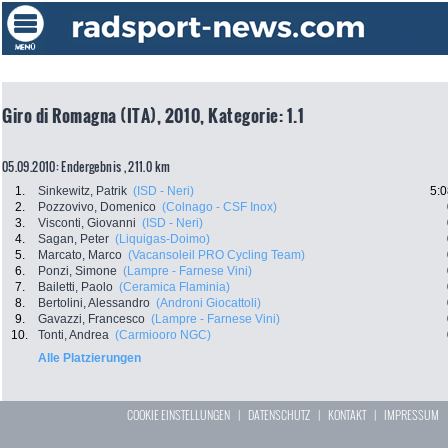
Giro di Romagna (ITA), 2010, Kategorie: 1.1
05.09.2010: Endergebnis , 211.0 km
1.
Sinkewitz, Patrik
(ISD - Neri)
5:0
2.
Pozzovivo, Domenico
(Colnago - CSF Inox)
3.
Visconti, Giovanni
(ISD - Neri)
4.
Sagan, Peter
(Liquigas-Doimo)
5.
Marcato, Marco
(Vacansoleil PRO Cycling Team)
6.
Ponzi, Simone
(Lampre - Farnese Vini)
7.
Bailetti, Paolo
(Ceramica Flaminia)
8.
Bertolini, Alessandro
(Androni Giocattoli)
9.
Gavazzi, Francesco
(Lampre - Farnese Vini)
10.
Tonti, Andrea
(Carmiooro NGC)
Alle Platzierungen
COOKIE EINSTELLUNGEN
|
DATENSCHUTZ
|
KONTAKT
|
IMPRESSUM