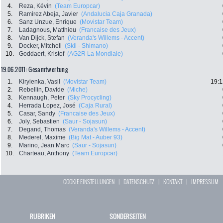
4.
Reza, Kévin
(Team Europcar)
5.
Ramirez Abeja, Javier
(Andalucia Caja Granada)
6.
Sanz Unzue, Enrique
(Movistar Team)
7.
Ladagnous, Matthieu
(Francaise des Jeux)
8.
Van Dijck, Stefan
(Veranda's Willems - Accent)
9.
Docker, Mitchell
(Skil - Shimano)
10.
Goddaert, Kristof
(AG2R La Mondiale)
19.06.2011: Gesamtwertung
1.
Kiryienka, Vasil
(Movistar Team)
19:1
2.
Rebellin, Davide
(Miche)
3.
Kennaugh, Peter
(Sky Procycling)
4.
Herrada Lopez, José
(Caja Rural)
5.
Casar, Sandy
(Francaise des Jeux)
6.
Joly, Sebastien
(Saur - Sojasun)
7.
Degand, Thomas
(Veranda's Willems - Accent)
8.
Mederel, Maxime
(Big Mat - Auber 93)
9.
Marino, Jean Marc
(Saur - Sojasun)
10.
Charteau, Anthony
(Team Europcar)
COOKIE EINSTELLUNGEN
|
DATENSCHUTZ
|
KONTAKT
|
IMPRESSUM
RUBRIKEN
SONDERSEITEN