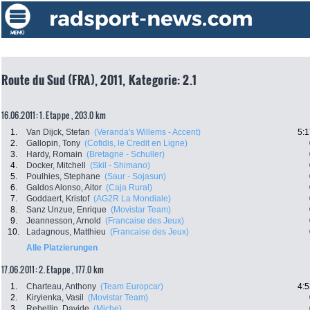
Route du Sud (FRA), 2011, Kategorie: 2.1
16.06.2011: 1. Etappe , 203.0 km
1.
Van Dijck, Stefan
(Veranda's Willems - Accent)
5:1
2.
Gallopin, Tony
(Cofidis, le Credit en Ligne)
3.
Hardy, Romain
(Bretagne - Schuller)
4.
Docker, Mitchell
(Skil - Shimano)
5.
Poulhies, Stephane
(Saur - Sojasun)
6.
Galdos Alonso, Aitor
(Caja Rural)
7.
Goddaert, Kristof
(AG2R La Mondiale)
8.
Sanz Unzue, Enrique
(Movistar Team)
9.
Jeannesson, Arnold
(Francaise des Jeux)
10.
Ladagnous, Matthieu
(Francaise des Jeux)
Alle Platzierungen
17.06.2011: 2. Etappe , 177.0 km
1.
Charteau, Anthony
(Team Europcar)
4:5
2.
Kiryienka, Vasil
(Movistar Team)
3.
Rebellin, Davide
(Miche)