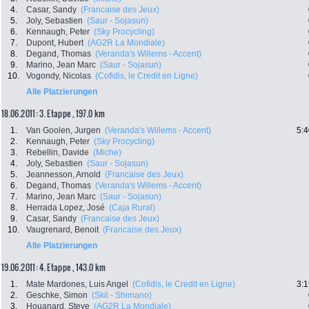
4.
Casar, Sandy
(Francaise des Jeux)
5.
Joly, Sebastien
(Saur - Sojasun)
6.
Kennaugh, Peter
(Sky Procycling)
7.
Dupont, Hubert
(AG2R La Mondiale)
8.
Degand, Thomas
(Veranda's Willems - Accent)
9.
Marino, Jean Marc
(Saur - Sojasun)
10.
Vogondy, Nicolas
(Cofidis, le Credit en Ligne)
Alle Platzierungen
18.06.2011: 3. Etappe , 197.0 km
1.
Van Goolen, Jurgen
(Veranda's Willems - Accent)
5:4
2.
Kennaugh, Peter
(Sky Procycling)
3.
Rebellin, Davide
(Miche)
4.
Joly, Sebastien
(Saur - Sojasun)
5.
Jeannesson, Arnold
(Francaise des Jeux)
6.
Degand, Thomas
(Veranda's Willems - Accent)
7.
Marino, Jean Marc
(Saur - Sojasun)
8.
Herrada Lopez, José
(Caja Rural)
9.
Casar, Sandy
(Francaise des Jeux)
10.
Vaugrenard, Benoit
(Francaise des Jeux)
Alle Platzierungen
19.06.2011: 4. Etappe , 143.0 km
1.
Mate Mardones, Luis Angel
(Cofidis, le Credit en Ligne)
3:1
2.
Geschke, Simon
(Skil - Shimano)
3.
Houanard, Steve
(AG2R La Mondiale)