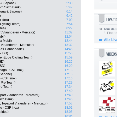
a & Sapone)
5:30
am Saxo Bank)
5:47
Acqua & Sapone)
6:14
)
6:42
LIVE-T
m Idea)
7:09
l Cycling Team)
7:54
dea)
8:27
Tour de
t Vlaanderen - Mercator)
11:32
8. Etappe
bil)
12:04
Alle Liv
a Mobil)
12:44
 Vlaanderen - Mercator)
13:32
igas-Cannondale)
14:46
VIDEOS
- ISD)
15:53
eenEdge Cycling Team)
15:59
ISD)
16:25
ISD)
16:29
lnago - CSF Inox)
17:13
& Sapone)
17:13
- CSF Inox)
17:16
 Pro Team)
17:29
Pro Team)
17:34
17:40
port Vlaanderen - Mercator)
17:40
axo Bank)
17:46
 Topsport Vlaanderen - Mercator)
17:53
go - CSF Inox)
18:01
m Idea)
18:05
18:05