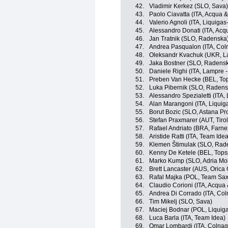
42.
Vladimir Kerkez (SLO, Sava)
43.
Paolo Ciavatta (ITA, Acqua 
44.
Valerio Agnoli (ITA, Liquig
45.
Alessandro Donati (ITA, Ac
46.
Jan Tratnik (SLO, Radenska
47.
Andrea Pasqualon (ITA, Col
48.
Oleksandr Kvachuk (UKR, L
49.
Jaka Bostner (SLO, Radens
50.
Daniele Righi (ITA, Lampre -
51.
Preben Van Hecke (BEL, Top
52.
Luka Pibernik (SLO, Radens
53.
Alessandro Spezialetti (ITA,
54.
Alan Marangoni (ITA, Liqui
55.
Borut Bozic (SLO, Astana Pr
56.
Stefan Praxmarer (AUT, Tiro
57.
Rafael Andriato (BRA, Farnese
58.
Aristide Ratti (ITA, Team Idea
59.
Klemen Štimulak (SLO, Rad
60.
Kenny De Ketele (BEL, Topsp
61.
Marko Kump (SLO, Adria Mob
62.
Brett Lancaster (AUS, Oric
63.
Rafal Majka (POL, Team Sa
64.
Claudio Corioni (ITA, Acqua
65.
Andrea Di Corrado (ITA, Col
66.
Tim Mikelj (SLO, Sava)
67.
Maciej Bodnar (POL, Liqui
68.
Luca Barla (ITA, Team Idea)
69.
Omar Lombardi (ITA, Colnag