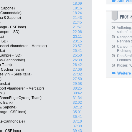
Alle Vi
18:09
& Sapone)
18:16
as-Cannondale)
18:24
PROFI
qua & Sapone)
21:43
)
21:45
nago - CSF Inox)
21:57
Vollering
ampre - ISD)
22:06
sollen“
| 
ka)
23:11
Radsport 
 ISD)
23:15
Rennen 
sport Vlaanderen - Mercator)
23:57
Canyon -
ka)
25:41
Richtung
 Lampre - ISD)
25:50
Das Straf
gas-Cannondale)
26:39
Femmes /
o Team)
26:42
Klöser: “
l Cycling Team)
27:06
Weitere
 Vini - Selle Italia)
27:32
)
27:50
enska)
29:58
ort Vlaanderen - Mercator)
30:25
il)
30:42
a GreenEdge Cycling Team)
31:34
xo Bank)
32:02
 & Sapone)
32:12
nago - CSF Inox)
35:01
36:41
gas-Cannondale)
37:10
37:39
o - CSF Inox)
39:43