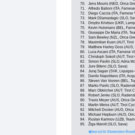
70.
Jens Mouris (NED, Orica G
71.
Alfredo Balloni (ITA, Farnese V
72.
Diego Caccia (ITA, Farnese Vi
73.
Mark Džamastagic (SLO, Sa
74.
Dmytro Krivtsov (UKR, Lampr
75.
Kevin Hulsmans (BEL, Farnese
76.
Giuseppe De Maria (ITA, Te
77.
Sam Bewley (NZL, Orica Gr
78.
Maximilian Kuen (AUT, Tirol
79.
Matthew Harley Goss (AUS,
80.
Luca Ascani (ITA, Farnese Vini
81.
Christoph Sokoll (AUT, Tirol
82.
Simon Pavlin (SLO, Adria Mo
83.
Jure Bitenc (SLO, Sava)
84.
Juraj Sagan (SVK, Liquigas
85.
Danilo Napolitano (ITA, Ac
86.
Steven Van Vooren (BEL, To
87.
Marko Pavlic (SLO, Radens
88.
Marc Obkircher (AUT, Tirol 
89.
Robert Jenko (SLO, Radens
90.
Travis Meyer (AUS, Orica G
91.
Martin Weiss (AUT, Tirol Cy
92.
Mitchell Docker (AUS, Oric
93.
Michael Hepburn (AUS, Ori
94.
Ruslan Karimov (UZB, Team
95.
Žiga Marolt (SLO, Sava)
�bersicht Slowenien-Rundf