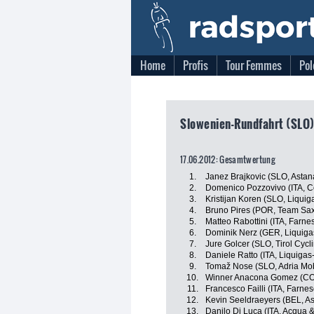
Home
Profis
Tour Femmes
Pol
Slowenien-Rundfahrt (SLO),
17.06.2012: Gesamtwertung
1.
Janez Brajkovic (SLO, Asta
2.
Domenico Pozzovivo (ITA, C
3.
Kristijan Koren (SLO, Liqui
4.
Bruno Pires (POR, Team Sa
5.
Matteo Rabottini (ITA, Farnese
6.
Dominik Nerz (GER, Liquig
7.
Jure Golcer (SLO, Tirol Cyc
8.
Daniele Ratto (ITA, Liquiga
9.
Tomaž Nose (SLO, Adria Mob
10.
Winner Anacona Gomez (COL
11.
Francesco Failli (ITA, Farnese
12.
Kevin Seeldraeyers (BEL, A
13.
Danilo Di Luca (ITA, Acqua 