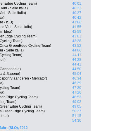
reenEdge Cycling Team)
40:01
ini - Selle Italia)
40:22
ni - Selle Italia)
40:27
va)
40:42
e - ISD)
41:06
 Vini - Selle Italia)
41:55
am Idea)
42:59
eenEdge Cycling Team)
43:01
 Cycling Team)
43:28
 Orica GreenEdge Cycling Team)
43:52
 - Selle Italia)
44:06
 Cycling Team)
44:11
bil)
44:28
44:41
-Cannondale)
44:50
qua & Sapone)
45:04
psport Vlaanderen - Mercator)
46:34
ka)
46:39
Cycling Team)
47:20
ka)
47:26
reenEdge Cycling Team)
48:53
cling Team)
49:02
a GreenEdge Cycling Team)
49:05
ca GreenEdge Cycling Team)
50:27
 Idea)
51:15
54:30
ahrt (SLO), 2012