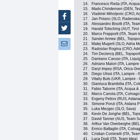
14.
Francesco Reda (ITA, Acqu
15.
Mads Christensen (DEN, Te
16.
Vladimir Miholjevic (CRO, 
Facebook
17.
Jan Polanc (SLO, Radenska
18.
Alessandro Bisolti (ITA, Tea
Twitter
19.
Harald Totsching (AUT, Tiro
20.
Marco Frapporti (ITA, Team I
21.
Sander Armee (BEL, Topspor
Newsletter:
22.
Matej Mugerli (SLO, Adria Mo
23.
Radoslav Rogina (CRO, Adri
24.
Tim Declercq (BEL, Topsport
25.
Damiano Caruso (ITA, Liqu
26.
Adriano Malori (ITA, Lampre 
27.
Daryl Impey (RSA, Orica Gr
28.
Diego Ulissi (ITA, Lampre - 
29.
Vitaliy Buts (UKR, Lampre - 
30.
Gianluca Brambilla (ITA, Co
31.
Fabio Taborre (ITA, Acqua 
32.
Marco Canola (ITA, Colnago 
33.
Evgeny Petrov (RUS, Astana
34.
Simone Ponzi (ITA, Astana 
35.
Luka Mezgec (SLO, Sava)
36.
Kevin De Jonghe (BEL, Tops
37.
David Tanner (AUS, Team S
38.
Arthur Van Overberghe (BEL,
39.
Enrico Battaglin (ITA, Colna
40.
Cristian Cominelli (ITA, Tea
41.
Luca Dodi (ITA, Team Idea)