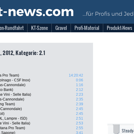
en-Rundfahrt
KT-Szene
Gravel
Profi-Material
Produkt-News
 2012, Kategorie: 2.1
na Pro Team)
14:20:42
olnago - CSF Inox)
0:06
gas-Cannondale)
1:16
xo Bank)
2:12
 Vini - Selle Italia)
2:23
as-Cannondale)
2:35
ling Team)
2:39
s-Cannondale)
2:45
il)
2:45
, Lampre - ISD)
2:51
 Vini - Selle Italia)
2:53
stana Pro Team)
2:55
Steady
& Sapone)
3:41