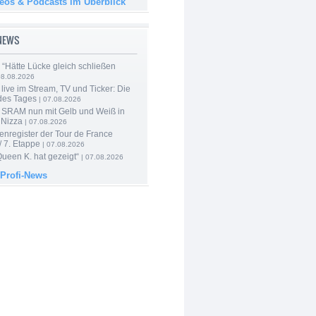
deos & Podcasts im Überblick
-NEWS
: “Hätte Lücke gleich schließen
08.08.2026
live im Stream, TV und Ticker: Die
des Tages
| 07.08.2026
 SRAM nun mit Gelb und Weiß in
 Nizza
| 07.08.2026
enregister der Tour de France
 7. Etappe
| 07.08.2026
Queen K. hat gezeigt“
| 07.08.2026
 Profi-News