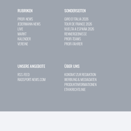
RUBRIKEN
SONDERSEITEN
PROFI-NEWS
GIRO D`ITALIA 2026
JEDERMANN-NEWS
TOUR DE FRANCE 2026
LIVE
VUELTA A ESPAÑA 2026
MARKT
RENNERGEBNISSE
KALENDER
PROFI-TEAMS
VEREINE
PROFI-FAHRER
UNSERE ANGEBOTE
ÜBER UNS
RSS-FEED
KONTAKT ZUR REDAKTION
RADSPORT-NEWS.COM
WERBUNG & MEDIADATEN
PRODUKTINFORMATIONEN
ETHIKRICHTLINIE