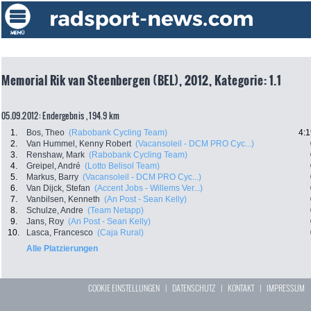
Memorial Rik van Steenbergen (BEL), 2012, Kategorie: 1.1
05.09.2012: Endergebnis , 194.9 km
1.
Bos, Theo
(Rabobank Cycling Team)
4:1
2.
Van Hummel, Kenny Robert
(Vacansoleil - DCM PRO Cyc...)
3.
Renshaw, Mark
(Rabobank Cycling Team)
4.
Greipel, André
(Lotto Belisol Team)
5.
Markus, Barry
(Vacansoleil - DCM PRO Cyc...)
6.
Van Dijck, Stefan
(Accent Jobs - Willems Ver...)
7.
Vanbilsen, Kenneth
(An Post - Sean Kelly)
8.
Schulze, Andre
(Team Netapp)
9.
Jans, Roy
(An Post - Sean Kelly)
10.
Lasca, Francesco
(Caja Rural)
Alle Platzierungen
COOKIE EINSTELLUNGEN
|
DATENSCHUTZ
|
KONTAKT
|
IMPRESSUM