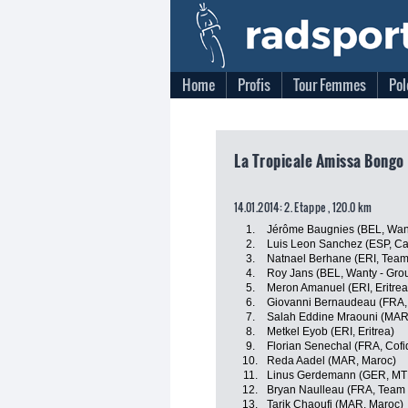
Home
Profis
Tour Femmes
Pol
La Tropicale Amissa Bongo
14.01.2014: 2. Etappe , 120.0 km
1.
Jérôme Baugnies (BEL, Want
2.
Luis Leon Sanchez (ESP, Ca
3.
Natnael Berhane (ERI, Team
4.
Roy Jans (BEL, Wanty - Gro
5.
Meron Amanuel (ERI, Eritrea
6.
Giovanni Bernaudeau (FRA,
7.
Salah Eddine Mraouni (MAR
8.
Metkel Eyob (ERI, Eritrea)
9.
Florian Senechal (FRA, Cofid
10.
Reda Aadel (MAR, Maroc)
11.
Linus Gerdemann (GER, MT
12.
Bryan Naulleau (FRA, Team
13.
Tarik Chaoufi (MAR, Maroc)