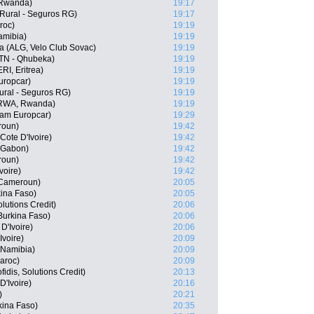
 Rwanda)
19:17
ural - Seguros RG)
19:17
roc)
19:19
amibia)
19:19
 (ALG, Velo Club Sovac)
19:19
TN - Qhubeka)
19:19
I, Eritrea)
19:19
uropcar)
19:19
ural - Seguros RG)
19:19
(RWA, Rwanda)
19:19
eam Europcar)
19:29
roun)
19:42
Cote D'Ivoire)
19:42
 Gabon)
19:42
roun)
19:42
voire)
19:42
 Cameroun)
20:05
ina Faso)
20:05
olutions Credit)
20:06
urkina Faso)
20:06
D'Ivoire)
20:06
Ivoire)
20:09
 Namibia)
20:09
aroc)
20:09
idis, Solutions Credit)
20:13
'Ivoire)
20:16
)
20:21
kina Faso)
20:35