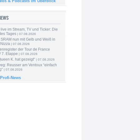
deos & Podcasts im Überblick
-NEWS
live im Stream, TV und Ticker: Die
des Tages
| 07.08.2026
 SRAM nun mit Gelb und Weiß in
 Nizza
| 07.08.2026
enregister der Tour de France
 7. Etappe
| 07.08.2026
Queen K. hat gezeigt“
| 07.08.2026
 weg: Reusser am Ventoux “einfach
g“
| 07.08.2026
 Profi-News