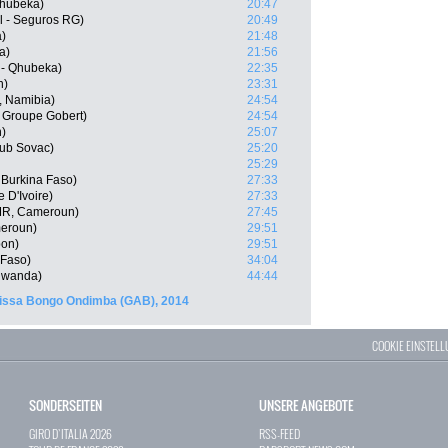
Qhubeka)
20:47
l - Seguros RG)
20:49
a)
21:48
a)
21:56
 - Qhubeka)
22:35
n)
23:31
 Namibia)
24:54
- Groupe Gobert)
24:54
n)
25:07
lub Sovac)
25:20
25:29
Burkina Faso)
27:33
 D'Ivoire)
27:33
MR, Cameroun)
27:45
eroun)
29:51
on)
29:51
 Faso)
34:04
Rwanda)
44:44
missa Bongo Ondimba (GAB), 2014
COOKIE EINSTEL
SONDERSEITEN
UNSERE ANGEBOTE
GIRO D`ITALIA 2026
RSS-FEED