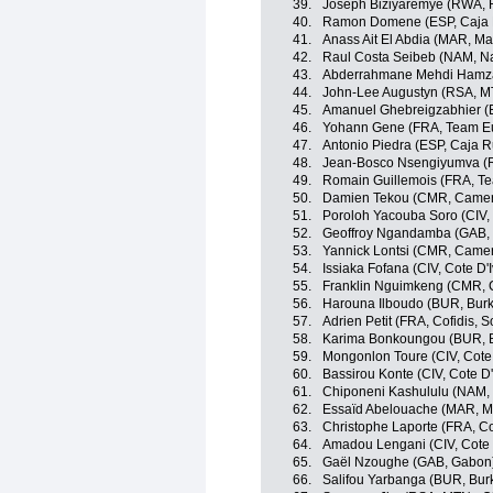
39.
Joseph Biziyaremye (RWA,
40.
Ramon Domene (ESP, Caja R
41.
Anass Ait El Abdia (MAR, Ma
42.
Raul Costa Seibeb (NAM, N
43.
Abderrahmane Mehdi Hamza
44.
John-Lee Augustyn (RSA, M
45.
Amanuel Ghebreigzabhier (ER
46.
Yohann Gene (FRA, Team E
47.
Antonio Piedra (ESP, Caja R
48.
Jean-Bosco Nsengiyumva 
49.
Romain Guillemois (FRA, T
50.
Damien Tekou (CMR, Came
51.
Poroloh Yacouba Soro (CIV, 
52.
Geoffroy Ngandamba (GAB,
53.
Yannick Lontsi (CMR, Came
54.
Issiaka Fofana (CIV, Cote D'I
55.
Franklin Nguimkeng (CMR,
56.
Harouna Ilboudo (BUR, Burk
57.
Adrien Petit (FRA, Cofidis, S
58.
Karima Bonkoungou (BUR, B
59.
Mongonlon Toure (CIV, Cote 
60.
Bassirou Konte (CIV, Cote D'
61.
Chiponeni Kashululu (NAM,
62.
Essaïd Abelouache (MAR, M
63.
Christophe Laporte (FRA, Cof
64.
Amadou Lengani (CIV, Cote D
65.
Gaël Nzoughe (GAB, Gabon
66.
Salifou Yarbanga (BUR, Bur