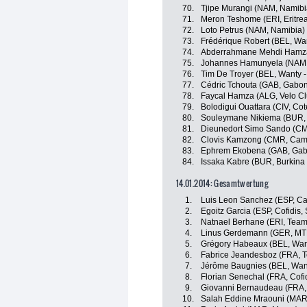
70.
Tjipe Murangi (NAM, Namibi
71.
Meron Teshome (ERI, Eritre
72.
Loto Petrus (NAM, Namibia)
73.
Frédérique Robert (BEL, Wa
74.
Abderrahmane Mehdi Hamza
75.
Johannes Hamunyela (NAM,
76.
Tim De Troyer (BEL, Wanty 
77.
Cédric Tchouta (GAB, Gabo
78.
Faycal Hamza (ALG, Velo C
79.
Bolodigui Ouattara (CIV, Cote
80.
Souleymane Nikiema (BUR, 
81.
Dieunedort Simo Sando (C
82.
Clovis Kamzong (CMR, Cam
83.
Ephrem Ekobena (GAB, Gab
84.
Issaka Kabre (BUR, Burkina
14.01.2014: Gesamtwertung
1.
Luis Leon Sanchez (ESP, Ca
2.
Egoitz Garcia (ESP, Cofidis, 
3.
Natnael Berhane (ERI, Team
4.
Linus Gerdemann (GER, MT
5.
Grégory Habeaux (BEL, Want
6.
Fabrice Jeandesboz (FRA, 
7.
Jérôme Baugnies (BEL, Want
8.
Florian Senechal (FRA, Cofid
9.
Giovanni Bernaudeau (FRA,
10.
Salah Eddine Mraouni (MAR