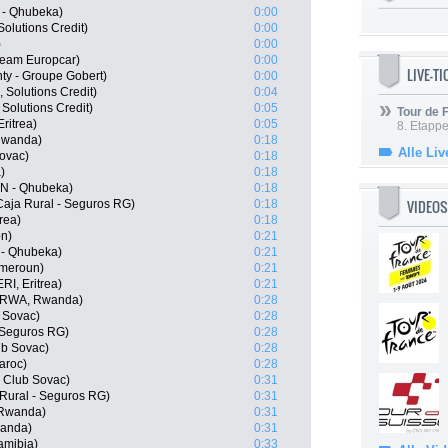
 - Qhubeka)
0:00
Solutions Credit)
0:00
)
0:00
Team Europcar)
0:00
LIVE-T
y - Groupe Gobert)
0:00
 Solutions Credit)
0:04
 Solutions Credit)
0:05
Tour de
ritrea)
0:05
8. Etappe
Rwanda)
0:18
Alle Liv
Sovac)
0:18
)
0:18
TN - Qhubeka)
0:18
VIDEOS
Caja Rural - Seguros RG)
0:18
rea)
0:18
on)
0:21
 - Qhubeka)
0:21
meroun)
0:21
I, Eritrea)
0:21
(RWA, Rwanda)
0:28
b Sovac)
0:28
- Seguros RG)
0:28
ub Sovac)
0:28
aroc)
0:28
o Club Sovac)
0:31
ural - Seguros RG)
0:31
 Rwanda)
0:31
anda)
0:31
amibia)
0:33