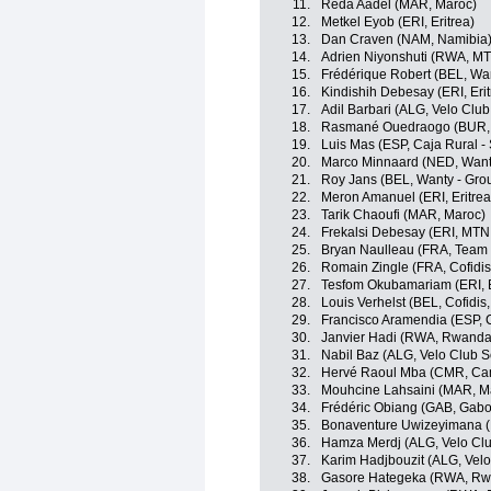
11.
Reda Aadel (MAR, Maroc)
12.
Metkel Eyob (ERI, Eritrea)
13.
Dan Craven (NAM, Namibia
14.
Adrien Niyonshuti (RWA, M
15.
Frédérique Robert (BEL, Wa
16.
Kindishih Debesay (ERI, Erit
17.
Adil Barbari (ALG, Velo Clu
18.
Rasmané Ouedraogo (BUR, 
19.
Luis Mas (ESP, Caja Rural 
20.
Marco Minnaard (NED, Want
21.
Roy Jans (BEL, Wanty - Gro
22.
Meron Amanuel (ERI, Eritrea
23.
Tarik Chaoufi (MAR, Maroc)
24.
Frekalsi Debesay (ERI, MTN
25.
Bryan Naulleau (FRA, Team
26.
Romain Zingle (FRA, Cofidis,
27.
Tesfom Okubamariam (ERI, E
28.
Louis Verhelst (BEL, Cofidis,
29.
Francisco Aramendia (ESP, 
30.
Janvier Hadi (RWA, Rwanda
31.
Nabil Baz (ALG, Velo Club 
32.
Hervé Raoul Mba (CMR, Ca
33.
Mouhcine Lahsaini (MAR, M
34.
Frédéric Obiang (GAB, Gab
35.
Bonaventure Uwizeyimana 
36.
Hamza Merdj (ALG, Velo Cl
37.
Karim Hadjbouzit (ALG, Vel
38.
Gasore Hategeka (RWA, Rw