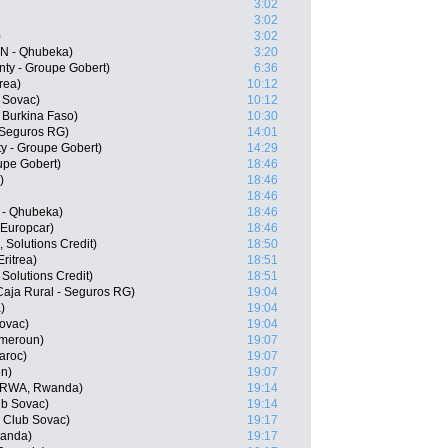
3:02
3:02
)
3:02
TN - Qhubeka)
3:20
nty - Groupe Gobert)
6:36
rea)
10:12
b Sovac)
10:12
Burkina Faso)
10:30
- Seguros RG)
14:01
y - Groupe Gobert)
14:29
upe Gobert)
18:46
)
18:46
18:46
 - Qhubeka)
18:46
 Europcar)
18:46
 Solutions Credit)
18:50
ritrea)
18:51
 Solutions Credit)
18:51
Caja Rural - Seguros RG)
19:04
)
19:04
Sovac)
19:04
meroun)
19:07
aroc)
19:07
on)
19:07
(RWA, Rwanda)
19:14
ub Sovac)
19:14
o Club Sovac)
19:17
anda)
19:17