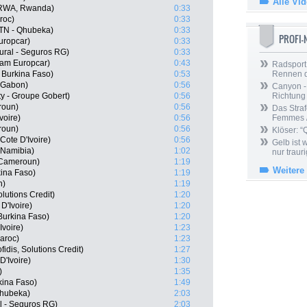
Alle Vi
(RWA, Rwanda)
0:33
roc)
0:33
TN - Qhubeka)
0:33
PROFI
uropcar)
0:33
ural - Seguros RG)
0:33
eam Europcar)
0:43
Radsport 
Burkina Faso)
0:53
Rennen 
 Gabon)
0:56
Canyon -
y - Groupe Gobert)
0:56
Richtung
roun)
0:56
Das Straf
voire)
0:56
Femmes /
roun)
0:56
Klöser: “
Cote D'Ivoire)
0:56
Gelb ist
 Namibia)
1:02
nur trauri
 Cameroun)
1:19
Weitere
ina Faso)
1:19
n)
1:19
olutions Credit)
1:20
D'Ivoire)
1:20
urkina Faso)
1:20
Ivoire)
1:23
aroc)
1:23
idis, Solutions Credit)
1:27
'Ivoire)
1:30
)
1:35
kina Faso)
1:49
Qhubeka)
2:03
l - Seguros RG)
2:03