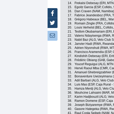
14.
Frekalsi Debesay (ERI, MTN
15.
Egoitz Garcia (ESP, Cofidis, 
16.
Dan Craven (NAM, Namibia
Facebook
17.
Fabrice Jeandesboz (FRA, 
18.
Grégory Habeaux (BEL, Want
Twitter
19.
Romain Zingle (FRA, Cofidis,
20.
Louis Verhelst (BEL, Cofidis,
21.
Tesfom Okubamariam (ERI, E
Newsletter:
22.
Valens Ndayisenga (RWA, 
23.
Nabil Baz (ALG, Velo Club 
24.
Janvier Hadi (RWA, Rwanda
25.
Adrien Niyonshuti (RWA, M
26.
Francisco Aramendia (ESP, 
27.
Kindishih Debesay (ERI, Erit
28.
Frédéric Obiang (GAB, Gab
29.
Youcef Reguigui (ALG, MTN
30.
Hervé Raoul Mba (CMR, Ca
31.
Amanuel Ghebreigzabhier (ER
32.
Bonaventure Uwizeyimana 
33.
Adil Barbari (ALG, Velo Clu
34.
Luis Mas (ESP, Caja Rural 
35.
Hamza Merdj (ALG, Velo Cl
36.
Mouhcine Lahsaini (MAR, M
37.
Karim Hadjbouzit (ALG, Vel
38.
Ramon Domene (ESP, Caja R
39.
Joseph Biziyaremye (RWA,
40.
Gasore Hategeka (RWA, Rw
41.
Raul Costa Seibeb (NAM, N