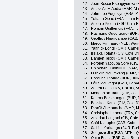
42.
Jean-Bosco Nsengiyumva 
43.
Anass Ait El Abdia (MAR, Ma
44.
John-Lee Augustyn (RSA, M
45.
Yohann Gene (FRA, Team E
46.
Antonio Piedra (ESP, Caja R
47.
Romain Guillemois (FRA, T
48.
Rasmané Ouedraogo (BUR, 
49.
Geoffroy Ngandamba (GAB,
50.
Marco Minnaard (NED, Want
51.
Yannick Lontsi (CMR, Came
52.
Issiaka Fofana (CIV, Cote D'I
53.
Damien Tekou (CMR, Came
54.
Poroloh Yacouba Soro (CIV, 
55.
Chiponeni Kashululu (NAM,
56.
Franklin Nguimkeng (CMR,
57.
Harouna Ilboudo (BUR, Burk
58.
Léris Moukagni (GAB, Gabo
59.
Adrien Petit (FRA, Cofidis, S
60.
Mongonlon Toure (CIV, Cote 
61.
Karima Bonkoungou (BUR, B
62.
Bassirou Konte (CIV, Cote D'
63.
Essaïd Abelouache (MAR, M
64.
Christophe Laporte (FRA, Cof
65.
Amadou Lengani (CIV, Cote D
66.
Gaël Nzoughe (GAB, Gabon
67.
Salifou Yarbanga (BUR, Bur
68.
Songezo Jim (RSA, MTN - 
69.
Omar Fraile (ESP, Caja Rura