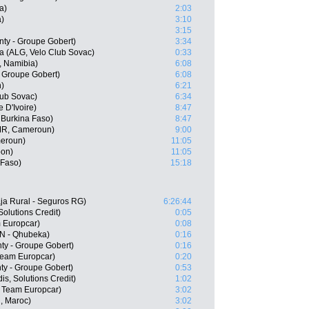
a)
2:03
a)
3:10
3:15
nty - Groupe Gobert)
3:34
 (ALG, Velo Club Sovac)
0:33
 Namibia)
6:08
- Groupe Gobert)
6:08
n)
6:21
lub Sovac)
6:34
 D'Ivoire)
8:47
Burkina Faso)
8:47
MR, Cameroun)
9:00
eroun)
11:05
on)
11:05
 Faso)
15:18
ja Rural - Seguros RG)
6:26:44
Solutions Credit)
0:05
 Europcar)
0:08
N - Qhubeka)
0:16
y - Groupe Gobert)
0:16
Team Europcar)
0:20
y - Groupe Gobert)
0:53
is, Solutions Credit)
1:02
 Team Europcar)
3:02
, Maroc)
3:02