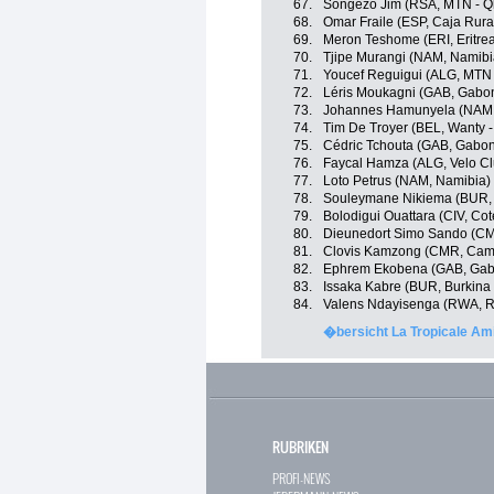
67.
Songezo Jim (RSA, MTN - 
68.
Omar Fraile (ESP, Caja Rura
69.
Meron Teshome (ERI, Eritre
70.
Tjipe Murangi (NAM, Namibi
71.
Youcef Reguigui (ALG, MTN
72.
Léris Moukagni (GAB, Gabo
73.
Johannes Hamunyela (NAM,
74.
Tim De Troyer (BEL, Wanty 
75.
Cédric Tchouta (GAB, Gabo
76.
Faycal Hamza (ALG, Velo C
77.
Loto Petrus (NAM, Namibia)
78.
Souleymane Nikiema (BUR, 
79.
Bolodigui Ouattara (CIV, Cote
80.
Dieunedort Simo Sando (C
81.
Clovis Kamzong (CMR, Cam
82.
Ephrem Ekobena (GAB, Gab
83.
Issaka Kabre (BUR, Burkina
84.
Valens Ndayisenga (RWA, 
�bersicht La Tropicale A
RUBRIKEN
PROFI-NEWS