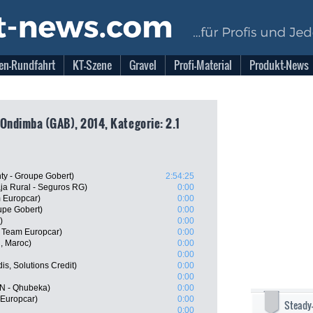
en-Rundfahrt
KT-Szene
Gravel
Profi-Material
Produkt-News
 Ondimba (GAB), 2014, Kategorie: 2.1
y - Groupe Gobert)
2:54:25
ja Rural - Seguros RG)
0:00
 Europcar)
0:00
upe Gobert)
0:00
)
0:00
 Team Europcar)
0:00
, Maroc)
0:00
0:00
is, Solutions Credit)
0:00
0:00
N - Qhubeka)
0:00
 Europcar)
0:00
Steady
0:00