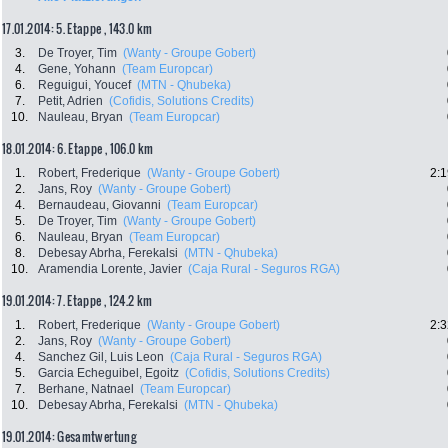
17.01.2014: 5. Etappe , 143.0 km
3.
De Troyer, Tim
(Wanty - Groupe Gobert)
4.
Gene, Yohann
(Team Europcar)
6.
Reguigui, Youcef
(MTN - Qhubeka)
7.
Petit, Adrien
(Cofidis, Solutions Credits)
10.
Nauleau, Bryan
(Team Europcar)
18.01.2014: 6. Etappe , 106.0 km
1.
Robert, Frederique
(Wanty - Groupe Gobert)
2:1
2.
Jans, Roy
(Wanty - Groupe Gobert)
4.
Bernaudeau, Giovanni
(Team Europcar)
5.
De Troyer, Tim
(Wanty - Groupe Gobert)
6.
Nauleau, Bryan
(Team Europcar)
8.
Debesay Abrha, Ferekalsi
(MTN - Qhubeka)
10.
Aramendia Lorente, Javier
(Caja Rural - Seguros RGA)
19.01.2014: 7. Etappe , 124.2 km
1.
Robert, Frederique
(Wanty - Groupe Gobert)
2:3
2.
Jans, Roy
(Wanty - Groupe Gobert)
4.
Sanchez Gil, Luis Leon
(Caja Rural - Seguros RGA)
5.
Garcia Echeguibel, Egoitz
(Cofidis, Solutions Credits)
7.
Berhane, Natnael
(Team Europcar)
10.
Debesay Abrha, Ferekalsi
(MTN - Qhubeka)
19.01.2014: Gesamtwertung