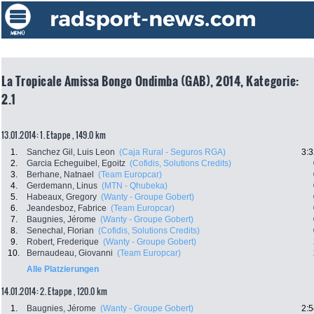
La Tropicale Amissa Bongo Ondimba (GAB), 2014, Kategorie:
2.1
13.01.2014: 1. Etappe , 149.0 km
1.
Sanchez Gil, Luis Leon
(Caja Rural - Seguros RGA)
3:3
2.
Garcia Echeguibel, Egoitz
(Cofidis, Solutions Credits)
3.
Berhane, Natnael
(Team Europcar)
4.
Gerdemann, Linus
(MTN - Qhubeka)
5.
Habeaux, Gregory
(Wanty - Groupe Gobert)
6.
Jeandesboz, Fabrice
(Team Europcar)
7.
Baugnies, Jérome
(Wanty - Groupe Gobert)
8.
Senechal, Florian
(Cofidis, Solutions Credits)
9.
Robert, Frederique
(Wanty - Groupe Gobert)
10.
Bernaudeau, Giovanni
(Team Europcar)
Alle Platzierungen
14.01.2014: 2. Etappe , 120.0 km
1.
Baugnies, Jérome
(Wanty - Groupe Gobert)
2:5