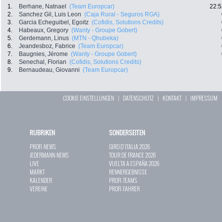
1.
Berhane, Natnael
(Team Europcar)
22:5
2.
Sanchez Gil, Luis Leon
(Caja Rural - Seguros RGA)
3.
Garcia Echeguibel, Egoitz
(Cofidis, Solutions Credits)
4.
Habeaux, Gregory
(Wanty - Groupe Gobert)
5.
Gerdemann, Linus
(MTN - Qhubeka)
6.
Jeandesboz, Fabrice
(Team Europcar)
7.
Baugnies, Jérome
(Wanty - Groupe Gobert)
8.
Senechal, Florian
(Cofidis, Solutions Credits)
9.
Bernaudeau, Giovanni
(Team Europcar)
COOKIE EINSTELLUNGEN
|
DATENSCHUTZ
|
KONTAKT
|
IMPRESSUM
RUBRIKEN
SONDERSEITEN
PROFI-NEWS
GIRO D`ITALIA 2026
JEDERMANN-NEWS
TOUR DE FRANCE 2026
LIVE
VUELTA A ESPAÑA 2026
MARKT
RENNERGEBNISSE
KALENDER
PROFI-TEAMS
VEREINE
PROFI-FAHRER