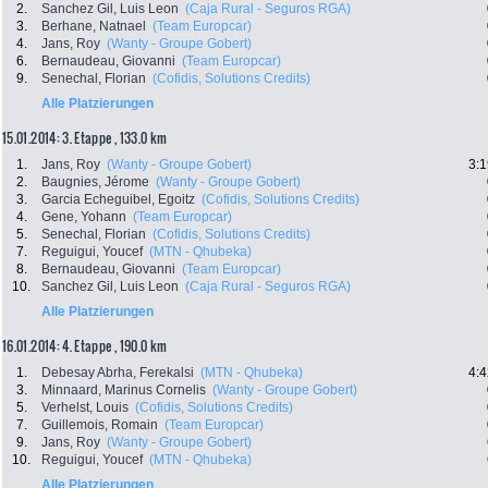
2.
Sanchez Gil, Luis Leon
(Caja Rural - Seguros RGA)
3.
Berhane, Natnael
(Team Europcar)
4.
Jans, Roy
(Wanty - Groupe Gobert)
6.
Bernaudeau, Giovanni
(Team Europcar)
9.
Senechal, Florian
(Cofidis, Solutions Credits)
Alle Platzierungen
15.01.2014: 3. Etappe , 133.0 km
1.
Jans, Roy
(Wanty - Groupe Gobert)
3:1
2.
Baugnies, Jérome
(Wanty - Groupe Gobert)
3.
Garcia Echeguibel, Egoitz
(Cofidis, Solutions Credits)
4.
Gene, Yohann
(Team Europcar)
5.
Senechal, Florian
(Cofidis, Solutions Credits)
7.
Reguigui, Youcef
(MTN - Qhubeka)
8.
Bernaudeau, Giovanni
(Team Europcar)
10.
Sanchez Gil, Luis Leon
(Caja Rural - Seguros RGA)
Alle Platzierungen
16.01.2014: 4. Etappe , 190.0 km
1.
Debesay Abrha, Ferekalsi
(MTN - Qhubeka)
4:4
3.
Minnaard, Marinus Cornelis
(Wanty - Groupe Gobert)
5.
Verhelst, Louis
(Cofidis, Solutions Credits)
7.
Guillemois, Romain
(Team Europcar)
9.
Jans, Roy
(Wanty - Groupe Gobert)
10.
Reguigui, Youcef
(MTN - Qhubeka)
Alle Platzierungen