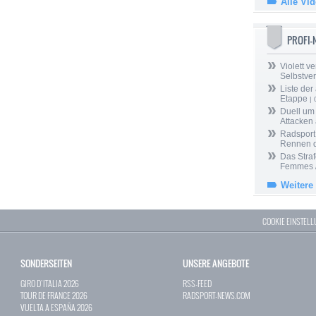
Alle Vi
PROFI
Violett ve
Selbstve
Liste der
Etappe
| 
Duell um
Attacken
Radsport 
Rennen 
Das Straf
Femmes /
Weitere
COOKIE EINSTEL
SONDERSEITEN
UNSERE ANGEBOTE
GIRO D`ITALIA 2026
RSS-FEED
TOUR DE FRANCE 2026
RADSPORT-NEWS.COM
VUELTA A ESPAÑA 2026