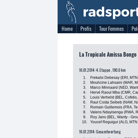
Home
Profis
Tour Femmes
Pol
La Tropicale Amissa Bongo
16.01.2014: 4. Etappe , 190.0 km
1.
Frekalsi Debesay (ERI, MTN
2.
Mouhcine Lahsaini (MAR, M
3.
Marco Minnaard (NED, Want
4.
Hervé Raoul Mba (CMR, Ca
5.
Louis Verhelst (BEL, Cofidis,
6.
Raul Costa Seibeb (NAM, N
7.
Romain Guillemois (FRA, T
8.
Valens Ndayisenga (RWA, 
9.
Roy Jans (BEL, Wanty - Gro
10.
Youcef Reguigui (ALG, MTN
16.01.2014: Gesamtwertung