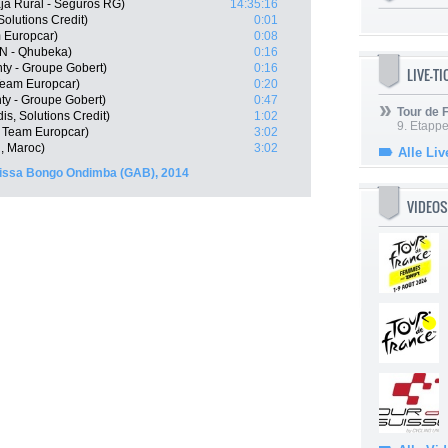
ja Rural - Seguros RG)
14:35:16
Solutions Credit)
0:01
 Europcar)
0:08
N - Qhubeka)
0:16
y - Groupe Gobert)
0:16
LIVE-T
Team Europcar)
0:20
y - Groupe Gobert)
0:47
Tour de
is, Solutions Credit)
1:02
9. Etappe
 Team Europcar)
3:02
, Maroc)
3:02
Alle Liv
missa Bongo Ondimba (GAB), 2014
VIDEOS