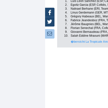
1.
Luis Leon Sanchez (ESP, Ca
2.
Egoitz Garcia (ESP, Cofidis, 
3.
Natnael Berhane (ERI, Team
Facebook
4.
Linus Gerdemann (GER, MT
5.
Grégory Habeaux (BEL, Want
6.
Fabrice Jeandesboz (FRA, 
Twitter
7.
Jérôme Baugnies (BEL, Want
8.
Florian Senechal (FRA, Cofid
9.
Giovanni Bernaudeau (FRA,
Newsletter:
10.
Salah Eddine Mraouni (MAR
�bersicht La Tropicale A