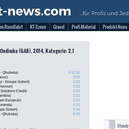
en-Rundfahrt
KT-Szene
Gravel
Profi-Material
Produkt-News
 Ondimba (GAB), 2014, Kategorie: 2.1
 - Qhubeka)
4:42:36
aroc)
0:02
y - Groupe Gobert)
0:03
meroun)
0:03
 Solutions Credit)
0:03
amibia)
0:03
eam Europcar)
0:03
Rwanda)
0:10
upe Gobert)
6:40
 - Qhubeka)
6:40
Steady