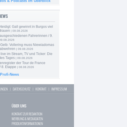
deos & Podcasts im Überblick
-NEWS
rteidigt: Gall gewinnt in Burgos viel
rtrauen
| 09.08.2026
 ausgeschiedenen Fahrerinnen / 9.
09.08.2026
 Gelb: Vollering muss Niewiadomas
 abwehren
| 09.08.2026
live im Stream, TV und Ticker: Die
des Tages
| 09.08.2026
enregister der Tour de France
 8. Etappe
| 08.08.2026
 Profi-News
LUNGEN
|
DATENSCHUTZ
|
KONTAKT
|
IMPRESSUM
ÜBER UNS
KONTAKT ZUR REDAKTION
WERBUNG & MEDIADATEN
PRODUKTINFORMATIONEN