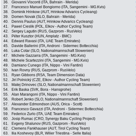
36.
Giovanni Visconti (ITA, Bahrain - Merida)
37.
Francesco Manuel Bongiorno (ITA, Sangemini - MG.Kvis)
38.
Dominik Hrinkow (AUT, Hrinkow Advarics Cycleang)
39.
Domen Novak (SLO, Bahrain - Merida)
40.
Dennis Paulus (AUT, Hrinkow Advarics Cycleang)
41.
Pawel Cieslik (POL, Elkov - Author Cycling Team)
42.
Sergey Lagutin (RUS, Gazprom - RusVelo)
43.
Péter Kusztor (HUN, Amplatz - BMC)
44.
Edward Ravasi (ITA, UAE Team Emirates)
45.
Davide Ballerini (ITA, Androni - Sidermec Bottecchia)
46.
Luka Cotar (SLO, Nationalmannschaft Slowenien)
47.
Michele Gazzarra (ITA, Sangemini - MG.Kvis)
48.
Michele Scartezzini (ITA, Sangemini - MG.Kvis)
49.
Damiano Cunego (ITA, Nippo - Vini Fantini)
50.
Ivan Rovny (RUS, Gazprom - RusVelo)
51.
Ryan Gibbons (RSA, Team Dimension Data)
52.
Jirí Polnický (CZE, Elkov - Author Cycling Team)
53.
Matej Drinovec (SLO, Nationalmannschaft Slowenien)
54.
Erik Baska (SVK, Bora - Hansgrohe)
55.
Alan Marangoni (ITA, Nippo - Vini Fantini)
56.
Robert Jenko (SLO, Nationalmannschaft Slowenien)
57.
Alexander Edmondson (AUS, Orica - Scott)
58.
Francesco Gavazzi (ITA, Androni - Sidermec Bottecchia)
59.
Federico Zurlo (ITA, UAE Team Emirates)
60.
Josip Rumac (CRO, Synergy Baku Cycling Project)
61.
Evgeny Shalunov (RUS, Gazprom - RusVelo)
62.
Clemens Fankhauser (AUT, Tirol Cycling Team)
63.
Ilia Koshevoy (BLR, Wilier Triestina - Selle Italia)