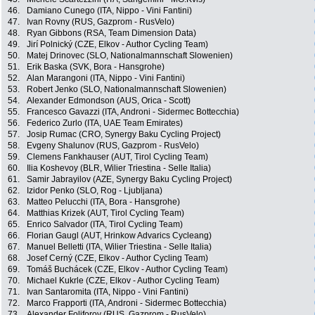
46.
Damiano Cunego (ITA, Nippo - Vini Fantini)
47.
Ivan Rovny (RUS, Gazprom - RusVelo)
48.
Ryan Gibbons (RSA, Team Dimension Data)
49.
Jirí Polnický (CZE, Elkov - Author Cycling Team)
50.
Matej Drinovec (SLO, Nationalmannschaft Slowenien)
51.
Erik Baska (SVK, Bora - Hansgrohe)
52.
Alan Marangoni (ITA, Nippo - Vini Fantini)
53.
Robert Jenko (SLO, Nationalmannschaft Slowenien)
54.
Alexander Edmondson (AUS, Orica - Scott)
55.
Francesco Gavazzi (ITA, Androni - Sidermec Bottecchia)
56.
Federico Zurlo (ITA, UAE Team Emirates)
57.
Josip Rumac (CRO, Synergy Baku Cycling Project)
58.
Evgeny Shalunov (RUS, Gazprom - RusVelo)
59.
Clemens Fankhauser (AUT, Tirol Cycling Team)
60.
Ilia Koshevoy (BLR, Wilier Triestina - Selle Italia)
61.
Samir Jabrayilov (AZE, Synergy Baku Cycling Project)
62.
Izidor Penko (SLO, Rog - Ljubljana)
63.
Matteo Pelucchi (ITA, Bora - Hansgrohe)
64.
Matthias Krizek (AUT, Tirol Cycling Team)
65.
Enrico Salvador (ITA, Tirol Cycling Team)
66.
Florian Gaugl (AUT, Hrinkow Advarics Cycleang)
67.
Manuel Belletti (ITA, Wilier Triestina - Selle Italia)
68.
Josef Cerný (CZE, Elkov - Author Cycling Team)
69.
Tomáš Buchácek (CZE, Elkov - Author Cycling Team)
70.
Michael Kukrle (CZE, Elkov - Author Cycling Team)
71.
Ivan Santaromita (ITA, Nippo - Vini Fantini)
72.
Marco Frapporti (ITA, Androni - Sidermec Bottecchia)
73.
Alexander Foliforov (RUS, Gazprom - RusVelo)