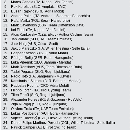
8.
Marco Canola (ITA, Nippo - Vini Fantini)
9.
Rok Korošec (SLO, Amplatz - BMC)
10.
Dusan Rajovic (SRB, Adria Mobil)
11.
Andrea Palini (ITA, Androni - Sidermec Bottecchia)
12.
Rafal Majka (POL, Bora - Hansgrohe)
13.
Mark Cavendish (GBR, Team Dimension Data)
14.
Iuri Filosi (ITA, Nippo - Vini Fantini)
15.
Alois Kankovský (CZE, Elkov - Author Cycling Team)
16.
Jan Polanc (SLO, UAE Team Emirates)
17.
Jack Haig (AUS, Orica - Scott)
18.
Jakub Mareczko (ITA, Wilier Triestina - Selle Italia)
19.
Gasper Katrasnik (SLO, Adria Mobil)
20.
Rüdiger Selig (GER, Bora - Hansgrohe)
21.
Luka Pibernik (SLO, Bahrain - Merida)
22.
Mark Renshaw (AUS, Team Dimension Data)
23.
Tadej Pogacar (SLO, Rog - Ljubljana)
24.
Paolo Totò (ITA, Sangemini - MG.Kvis)
25.
Kanstantsin Siutsou (BLR, Bahrain - Merida)
26.
Radoslav Rogina (CRO, Adria Mobil)
27.
Filippo Fortin (ITA, Tirol Cycling Team)
28.
Tilen Finkšt (SLO, Rog - Ljubljana)
29.
Alexander Porsev (RUS, Gazprom - RusVelo)
30.
Žiga Rucigaj (SLO, Rog - Ljubljana)
31.
Oliviero Troia (ITA, UAE Team Emirates)
32.
Lukas Pöstlberger (AUT, Bora - Hansgrohe)
33.
Vojtech Hacecký (CZE, Elkov - Author Cycling Team)
34.
Daniel Felipe Martinez Poveda (COL, Wilier Triestina - Selle Italia)
35.
Patrick Gamper (AUT, Tirol Cycling Team)