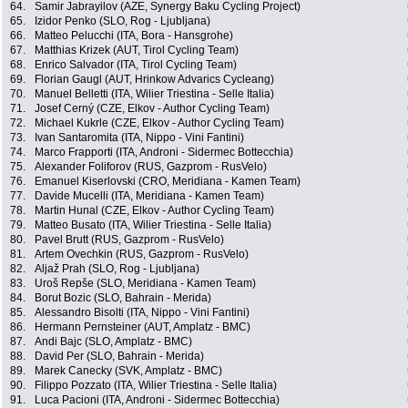
64.
Samir Jabrayilov (AZE, Synergy Baku Cycling Project)
65.
Izidor Penko (SLO, Rog - Ljubljana)
66.
Matteo Pelucchi (ITA, Bora - Hansgrohe)
67.
Matthias Krizek (AUT, Tirol Cycling Team)
68.
Enrico Salvador (ITA, Tirol Cycling Team)
69.
Florian Gaugl (AUT, Hrinkow Advarics Cycleang)
70.
Manuel Belletti (ITA, Wilier Triestina - Selle Italia)
71.
Josef Cerný (CZE, Elkov - Author Cycling Team)
72.
Michael Kukrle (CZE, Elkov - Author Cycling Team)
73.
Ivan Santaromita (ITA, Nippo - Vini Fantini)
74.
Marco Frapporti (ITA, Androni - Sidermec Bottecchia)
75.
Alexander Foliforov (RUS, Gazprom - RusVelo)
76.
Emanuel Kiserlovski (CRO, Meridiana - Kamen Team)
77.
Davide Mucelli (ITA, Meridiana - Kamen Team)
78.
Martin Hunal (CZE, Elkov - Author Cycling Team)
79.
Matteo Busato (ITA, Wilier Triestina - Selle Italia)
80.
Pavel Brutt (RUS, Gazprom - RusVelo)
81.
Artem Ovechkin (RUS, Gazprom - RusVelo)
82.
Aljaž Prah (SLO, Rog - Ljubljana)
83.
Uroš Repše (SLO, Meridiana - Kamen Team)
84.
Borut Bozic (SLO, Bahrain - Merida)
85.
Alessandro Bisolti (ITA, Nippo - Vini Fantini)
86.
Hermann Pernsteiner (AUT, Amplatz - BMC)
87.
Andi Bajc (SLO, Amplatz - BMC)
88.
David Per (SLO, Bahrain - Merida)
89.
Marek Canecky (SVK, Amplatz - BMC)
90.
Filippo Pozzato (ITA, Wilier Triestina - Selle Italia)
91.
Luca Pacioni (ITA, Androni - Sidermec Bottecchia)