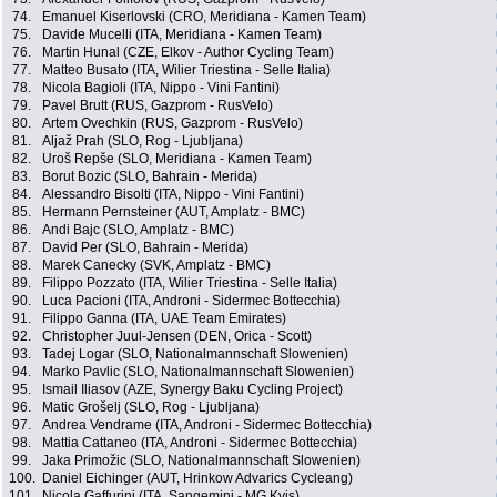
74.
Emanuel Kiserlovski (CRO, Meridiana - Kamen Team)
75.
Davide Mucelli (ITA, Meridiana - Kamen Team)
76.
Martin Hunal (CZE, Elkov - Author Cycling Team)
77.
Matteo Busato (ITA, Wilier Triestina - Selle Italia)
78.
Nicola Bagioli (ITA, Nippo - Vini Fantini)
79.
Pavel Brutt (RUS, Gazprom - RusVelo)
80.
Artem Ovechkin (RUS, Gazprom - RusVelo)
81.
Aljaž Prah (SLO, Rog - Ljubljana)
82.
Uroš Repše (SLO, Meridiana - Kamen Team)
83.
Borut Bozic (SLO, Bahrain - Merida)
84.
Alessandro Bisolti (ITA, Nippo - Vini Fantini)
85.
Hermann Pernsteiner (AUT, Amplatz - BMC)
86.
Andi Bajc (SLO, Amplatz - BMC)
87.
David Per (SLO, Bahrain - Merida)
88.
Marek Canecky (SVK, Amplatz - BMC)
89.
Filippo Pozzato (ITA, Wilier Triestina - Selle Italia)
90.
Luca Pacioni (ITA, Androni - Sidermec Bottecchia)
91.
Filippo Ganna (ITA, UAE Team Emirates)
92.
Christopher Juul-Jensen (DEN, Orica - Scott)
93.
Tadej Logar (SLO, Nationalmannschaft Slowenien)
94.
Marko Pavlic (SLO, Nationalmannschaft Slowenien)
95.
Ismail Iliasov (AZE, Synergy Baku Cycling Project)
96.
Matic Grošelj (SLO, Rog - Ljubljana)
97.
Andrea Vendrame (ITA, Androni - Sidermec Bottecchia)
98.
Mattia Cattaneo (ITA, Androni - Sidermec Bottecchia)
99.
Jaka Primožic (SLO, Nationalmannschaft Slowenien)
100.
Daniel Eichinger (AUT, Hrinkow Advarics Cycleang)
101.
Nicola Gaffurini (ITA, Sangemini - MG.Kvis)