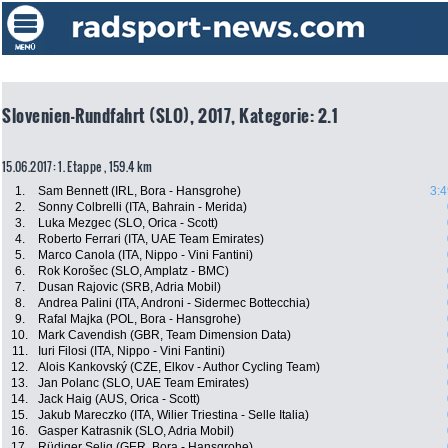
Slovenien-Rundfahrt (SLO), 2017, Kategorie: 2.1
15.06.2017: 1. Etappe , 159.4 km
1.
Sam Bennett (IRL, Bora - Hansgrohe)
3:4
2.
Sonny Colbrelli (ITA, Bahrain - Merida)
3.
Luka Mezgec (SLO, Orica - Scott)
4.
Roberto Ferrari (ITA, UAE Team Emirates)
5.
Marco Canola (ITA, Nippo - Vini Fantini)
6.
Rok Korošec (SLO, Amplatz - BMC)
7.
Dusan Rajovic (SRB, Adria Mobil)
8.
Andrea Palini (ITA, Androni - Sidermec Bottecchia)
9.
Rafal Majka (POL, Bora - Hansgrohe)
10.
Mark Cavendish (GBR, Team Dimension Data)
11.
Iuri Filosi (ITA, Nippo - Vini Fantini)
12.
Alois Kankovský (CZE, Elkov - Author Cycling Team)
13.
Jan Polanc (SLO, UAE Team Emirates)
14.
Jack Haig (AUS, Orica - Scott)
15.
Jakub Mareczko (ITA, Wilier Triestina - Selle Italia)
16.
Gasper Katrasnik (SLO, Adria Mobil)
17.
Rüdiger Selig (GER, Bora - Hansgrohe)