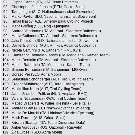
92.
Filippo Ganna (ITA, UAE Team Emirates)
93.
Christopher Juul-Jensen (DEN, Orica - Scott)
94.
Tadej Logar (SLO, Nationalmannschaft Slowenien)
95.
Marko Pavlic (SLO, Nationalmannschaft Slowenien)
96.
Ismail Iliasov (AZE, Synergy Baku Cycling Project)
97.
Matic Grošelj (SLO, Rog - Ljubljana)
98.
Andrea Vendrame (ITA, Androni - Sidermec Bottecchia)
99.
Mattia Cattaneo (ITA, Androni - Sidermec Bottecchia)
100.
Jaka Primožic (SLO, Nationalmannschaft Slowenien)
101.
Daniel Eichinger (AUT, Hrinkow Advarics Cycleang)
102.
Nicola Gaffurini (ITA, Sangemini - MG.Kvis)
103.
Gianfranco Raffaele Visconti (ITA, Meridiana - Kamen Team)
104.
Marco Benfatto (ITA, Androni - Sidermec Bottecchia)
105.
Matteo Rabottini (ITA, Meridiana - Kamen Team)
106.
Simone Bernardini (ITA, Sangemini - MG.Kvis)
107.
Gorazd Per (SLO, Adria Mobil)
108.
Sebastian Schönberger (AUT, Tirol Cycling Team)
109.
Gregor Mühlberger (AUT, Bora - Hansgrohe)
110.
Maximilian Kuen (AUT, Tirol Cycling Team)
111.
János Zsombor Pelikán (HUN, Amplatz - BMC)
112.
Valens Ndayisenga (RWA, Tirol Cycling Team)
113.
Matteo Draperi (ITA, Wilier Triestina - Selle Italia)
114.
Andreas Graf (AUT, Hrinkow Advarics Cycleang)
115.
Mattia De Marchi (ITA, Hrinkow Advarics Cycleang)
116.
Mitch Docker (AUS, Orica - Scott)
117.
Kristian Sbaragli (ITA, Team Dimension Data)
118.
Anton Vorobyev (RUS, Gazprom - RusVelo)
119.
Žiga Grošelj (SLO, Adria Mobil)