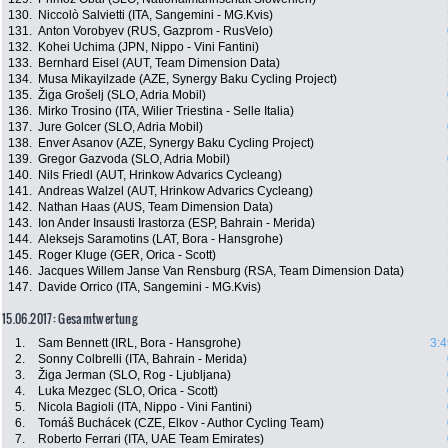
130.
Niccolò Salvietti (ITA, Sangemini - MG.Kvis)
131.
Anton Vorobyev (RUS, Gazprom - RusVelo)
132.
Kohei Uchima (JPN, Nippo - Vini Fantini)
133.
Bernhard Eisel (AUT, Team Dimension Data)
134.
Musa Mikayilzade (AZE, Synergy Baku Cycling Project)
135.
Žiga Grošelj (SLO, Adria Mobil)
136.
Mirko Trosino (ITA, Wilier Triestina - Selle Italia)
137.
Jure Golcer (SLO, Adria Mobil)
138.
Enver Asanov (AZE, Synergy Baku Cycling Project)
139.
Gregor Gazvoda (SLO, Adria Mobil)
140.
Nils Friedl (AUT, Hrinkow Advarics Cycleang)
141.
Andreas Walzel (AUT, Hrinkow Advarics Cycleang)
142.
Nathan Haas (AUS, Team Dimension Data)
143.
Ion Ander Insausti Irastorza (ESP, Bahrain - Merida)
144.
Aleksejs Saramotins (LAT, Bora - Hansgrohe)
145.
Roger Kluge (GER, Orica - Scott)
146.
Jacques Willem Janse Van Rensburg (RSA, Team Dimension Data)
147.
Davide Orrico (ITA, Sangemini - MG.Kvis)
15.06.2017: Gesamtwertung
1.
Sam Bennett (IRL, Bora - Hansgrohe)
3:4
2.
Sonny Colbrelli (ITA, Bahrain - Merida)
3.
Žiga Jerman (SLO, Rog - Ljubljana)
4.
Luka Mezgec (SLO, Orica - Scott)
5.
Nicola Bagioli (ITA, Nippo - Vini Fantini)
6.
Tomáš Buchácek (CZE, Elkov - Author Cycling Team)
7.
Roberto Ferrari (ITA, UAE Team Emirates)