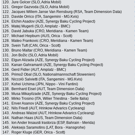
120.
Jure Golcer (SLO, Adria Mobil)
121.
Gregor Gazvoda (SLO, Adria Mobil)
122.
Jacques Willem Janse Van Rensburg (RSA, Team Dimension Data)
123.
Davide Orrico (ITA, Sangemini - MG.Kvis)
124.
Elchin Asadov (AZE, Synergy Baku Cycling Project)
125.
Matej Mugerli (SLO, Amplatz - BMC)
126.
David Jabuka (CRO, Meridiana - Kamen Team)
127.
Michael Hepburn (AUS, Orica - Scott)
128.
Mateo Frankovic (CRO, Meridiana - Kamen Team)
129.
Svein Tuft (CAN, Orica - Scott)
130.
Bruno Maltar (CRO, Meridiana - Kamen Team)
131.
Jon Božic (SLO, Adria Mobil)
132.
Elgun Alizada (AZE, Synergy Baku Cycling Project)
133.
Kanan Gahramanli (AZE, Synergy Baku Cycling Project)
134.
Gerd Fidler (AUT, Amplatz - BMC)
135.
Primož Obal (SLO, Nationalmannschaft Slowenien)
136.
Niccolò Salvietti (ITA, Sangemini - MG.Kvis)
137.
Kohei Uchima (JPN, Nippo - Vini Fantini)
138.
Bernhard Eisel (AUT, Team Dimension Data)
139.
Musa Mikayilzade (AZE, Synergy Baku Cycling Project)
140.
Mirko Trosino (ITA, Wilier Triestina - Selle Italia)
141.
Enver Asanov (AZE, Synergy Baku Cycling Project)
142.
Nils Friedl (AUT, Hrinkow Advarics Cycleang)
143.
Andreas Walzel (AUT, Hrinkow Advarics Cycleang)
144.
Nathan Haas (AUS, Team Dimension Data)
145.
Ion Ander Insausti Irastorza (ESP, Bahrain - Merida)
146.
Aleksejs Saramotins (LAT, Bora - Hansgrohe)
147.
Roger Kluge (GER, Orica - Scott)