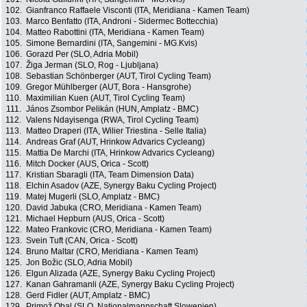
102.
Gianfranco Raffaele Visconti (ITA, Meridiana - Kamen Team)
103.
Marco Benfatto (ITA, Androni - Sidermec Bottecchia)
104.
Matteo Rabottini (ITA, Meridiana - Kamen Team)
105.
Simone Bernardini (ITA, Sangemini - MG.Kvis)
106.
Gorazd Per (SLO, Adria Mobil)
107.
Žiga Jerman (SLO, Rog - Ljubljana)
108.
Sebastian Schönberger (AUT, Tirol Cycling Team)
109.
Gregor Mühlberger (AUT, Bora - Hansgrohe)
110.
Maximilian Kuen (AUT, Tirol Cycling Team)
111.
János Zsombor Pelikán (HUN, Amplatz - BMC)
112.
Valens Ndayisenga (RWA, Tirol Cycling Team)
113.
Matteo Draperi (ITA, Wilier Triestina - Selle Italia)
114.
Andreas Graf (AUT, Hrinkow Advarics Cycleang)
115.
Mattia De Marchi (ITA, Hrinkow Advarics Cycleang)
116.
Mitch Docker (AUS, Orica - Scott)
117.
Kristian Sbaragli (ITA, Team Dimension Data)
118.
Elchin Asadov (AZE, Synergy Baku Cycling Project)
119.
Matej Mugerli (SLO, Amplatz - BMC)
120.
David Jabuka (CRO, Meridiana - Kamen Team)
121.
Michael Hepburn (AUS, Orica - Scott)
122.
Mateo Frankovic (CRO, Meridiana - Kamen Team)
123.
Svein Tuft (CAN, Orica - Scott)
124.
Bruno Maltar (CRO, Meridiana - Kamen Team)
125.
Jon Božic (SLO, Adria Mobil)
126.
Elgun Alizada (AZE, Synergy Baku Cycling Project)
127.
Kanan Gahramanli (AZE, Synergy Baku Cycling Project)
128.
Gerd Fidler (AUT, Amplatz - BMC)
129.
Primož Obal (SLO, Nationalmannschaft Slowenien)