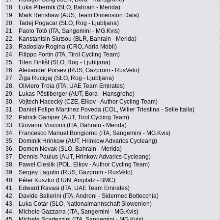
18.
Luka Pibernik (SLO, Bahrain - Merida)
19.
Mark Renshaw (AUS, Team Dimension Data)
20.
Tadej Pogacar (SLO, Rog - Ljubljana)
21.
Paolo Totò (ITA, Sangemini - MG.Kvis)
22.
Kanstantsin Siutsou (BLR, Bahrain - Merida)
23.
Radoslav Rogina (CRO, Adria Mobil)
24.
Filippo Fortin (ITA, Tirol Cycling Team)
25.
Tilen Finkšt (SLO, Rog - Ljubljana)
26.
Alexander Porsev (RUS, Gazprom - RusVelo)
27.
Žiga Rucigaj (SLO, Rog - Ljubljana)
28.
Oliviero Troia (ITA, UAE Team Emirates)
29.
Lukas Pöstlberger (AUT, Bora - Hansgrohe)
30.
Vojtech Hacecký (CZE, Elkov - Author Cycling Team)
31.
Daniel Felipe Martinez Poveda (COL, Wilier Triestina - Selle Italia)
32.
Patrick Gamper (AUT, Tirol Cycling Team)
33.
Giovanni Visconti (ITA, Bahrain - Merida)
34.
Francesco Manuel Bongiorno (ITA, Sangemini - MG.Kvis)
35.
Dominik Hrinkow (AUT, Hrinkow Advarics Cycleang)
36.
Domen Novak (SLO, Bahrain - Merida)
37.
Dennis Paulus (AUT, Hrinkow Advarics Cycleang)
38.
Pawel Cieslik (POL, Elkov - Author Cycling Team)
39.
Sergey Lagutin (RUS, Gazprom - RusVelo)
40.
Péter Kusztor (HUN, Amplatz - BMC)
41.
Edward Ravasi (ITA, UAE Team Emirates)
42.
Davide Ballerini (ITA, Androni - Sidermec Bottecchia)
43.
Luka Cotar (SLO, Nationalmannschaft Slowenien)
44.
Michele Gazzarra (ITA, Sangemini - MG.Kvis)
45.
Michele Scartezzini (ITA, Sangemini - MG.Kvis)