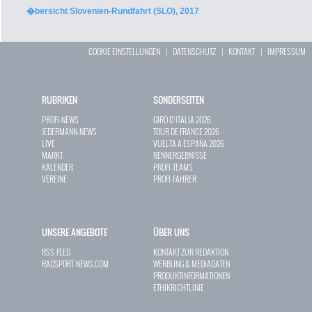
�bersicht Slovenien-Rundfahrt (SLO), 2017
COOKIE EINSTELLUNGEN
|
DATENSCHUTZ
|
KONTAKT
|
IMPRESSUM
RUBRIKEN
SONDERSEITEN
PROFI-NEWS
GIRO D`ITALIA 2026
JEDERMANN-NEWS
TOUR DE FRANCE 2026
LIVE
VUELTA A ESPAÑA 2026
MARKT
RENNERGEBNISSE
KALENDER
PROFI-TEAMS
VEREINE
PROFI-FAHRER
UNSERE ANGEBOTE
ÜBER UNS
RSS-FEED
KONTAKT ZUR REDAKTION
RADSPORT-NEWS.COM
WERBUNG & MEDIADATEN
PRODUKTINFORMATIONEN
ETHIKRICHTLINIE