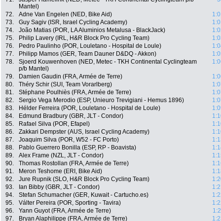
Mantel)
72.
Adne Van Engelen (NED, Bike Aid)
1:0
73.
Guy Sagiv (ISR, Israel Cycling Academy)
1:0
74.
João Matias (POR, LA Aluminios Metalusa - BlackJack)
1:0
75.
Philip Lavery (IRL, H&R Block Pro Cycling Team)
1:0
76.
Pedro Paulinho (POR, Louletano - Hospital de Loule)
1:0
77.
Philipp Mamos (GER, Team Dauner D&DQ - Akkon)
1:0
78.
Sjoerd Kouwenhoven (NED, Metec - TKH Continental Cyclingteam
1:0
p/b Mantel)
79.
Damien Gaudin (FRA, Armée de Terre)
1:0
80.
Théry Schir (SUI, Team Vorarlberg)
1:0
81.
Stéphane Poulhiès (FRA, Armée de Terre)
1:0
82.
Sergio Vega Merodio (ESP, Unieuro Trevigiani - Hemus 1896)
1:0
83.
Hélder Ferreira (POR, Louletano - Hospital de Loule)
1:0
84.
Edmund Bradbury (GBR, JLT - Condor)
1:1
85.
Rafael Silva (POR, Efapel)
1:1
86.
Zakkari Dempster (AUS, Israel Cycling Academy)
1:1
87.
Joaquim Silva (POR, W52 - FC Porto)
1:1
88.
Pablo Guerrero Bonilla (ESP, RP - Boavista)
1:1
89.
Alex Frame (NZL, JLT - Condor)
1:1
90.
Thomas Rostollan (FRA, Armée de Terre)
1:1
91.
Meron Teshome (ERI, Bike Aid)
1:1
92.
Jure Rupnik (SLO, H&R Block Pro Cycling Team)
1:2
93.
Ian Bibby (GBR, JLT - Condor)
1:2
94.
Stefan Schumacher (GER, Kuwait - Cartucho.es)
1:2
95.
Válter Pereira (POR, Sporting - Tavira)
1:2
96.
Yann Guyot (FRA, Armée de Terre)
1:
97.
Bryan Alaphilippe (FRA, Armée de Terre)
1:2