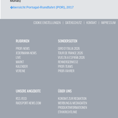
Murias)
�bersicht Portugal-Rundfahrt (POR), 2017
COOKIE EINSTELLUNGEN
|
DATENSCHUTZ
|
KONTAKT
|
IMPRESSUM
RUBRIKEN
SONDERSEITEN
PROFI-NEWS
GIRO D`ITALIA 2026
JEDERMANN-NEWS
TOUR DE FRANCE 2026
LIVE
VUELTA A ESPAÑA 2026
MARKT
RENNERGEBNISSE
KALENDER
PROFI-TEAMS
VEREINE
PROFI-FAHRER
UNSERE ANGEBOTE
ÜBER UNS
RSS-FEED
KONTAKT ZUR REDAKTION
RADSPORT-NEWS.COM
WERBUNG & MEDIADATEN
PRODUKTINFORMATIONEN
ETHIKRICHTLINIE