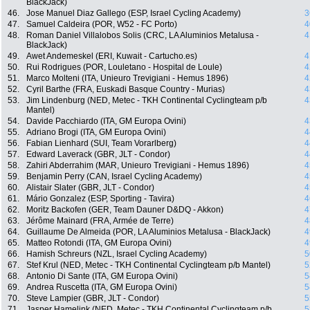
BlackJack)
46.
Jose Manuel Diaz Gallego (ESP, Israel Cycling Academy)
3
47.
Samuel Caldeira (POR, W52 - FC Porto)
4
48.
Roman Daniel Villalobos Solis (CRC, LA Aluminios Metalusa -
4
BlackJack)
49.
Awet Andemeskel (ERI, Kuwait - Cartucho.es)
4
50.
Rui Rodrigues (POR, Louletano - Hospital de Loule)
4
51.
Marco Molteni (ITA, Unieuro Trevigiani - Hemus 1896)
4
52.
Cyril Barthe (FRA, Euskadi Basque Country - Murias)
4
53.
Jim Lindenburg (NED, Metec - TKH Continental Cyclingteam p/b
4
Mantel)
54.
Davide Pacchiardo (ITA, GM Europa Ovini)
4
55.
Adriano Brogi (ITA, GM Europa Ovini)
4
56.
Fabian Lienhard (SUI, Team Vorarlberg)
4
57.
Edward Laverack (GBR, JLT - Condor)
4
58.
Zahiri Abderrahim (MAR, Unieuro Trevigiani - Hemus 1896)
4
59.
Benjamin Perry (CAN, Israel Cycling Academy)
4
60.
Alistair Slater (GBR, JLT - Condor)
4
61.
Mário Gonzalez (ESP, Sporting - Tavira)
4
62.
Moritz Backofen (GER, Team Dauner D&DQ - Akkon)
4
63.
Jérôme Mainard (FRA, Armée de Terre)
4
64.
Guillaume De Almeida (POR, LA Aluminios Metalusa - BlackJack)
4
65.
Matteo Rotondi (ITA, GM Europa Ovini)
4
66.
Hamish Schreurs (NZL, Israel Cycling Academy)
5
67.
Stef Krul (NED, Metec - TKH Continental Cyclingteam p/b Mantel)
5
68.
Antonio Di Sante (ITA, GM Europa Ovini)
5
69.
Andrea Ruscetta (ITA, GM Europa Ovini)
5
70.
Steve Lampier (GBR, JLT - Condor)
5
71.
Jasper Hamelink (NED, Metec - TKH Continental Cyclingteam p/b
5