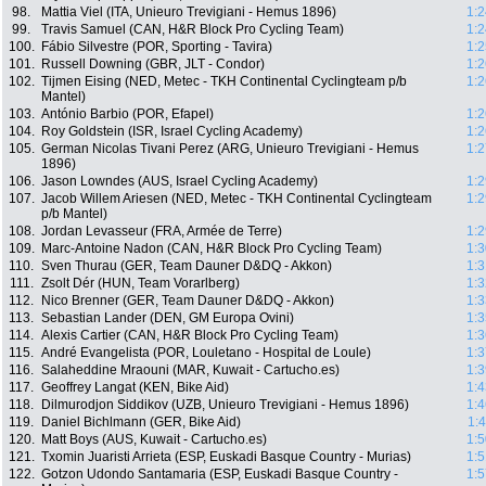
98.
Mattia Viel (ITA, Unieuro Trevigiani - Hemus 1896)
1:2
99.
Travis Samuel (CAN, H&R Block Pro Cycling Team)
1:2
100.
Fábio Silvestre (POR, Sporting - Tavira)
1:2
101.
Russell Downing (GBR, JLT - Condor)
1:2
102.
Tijmen Eising (NED, Metec - TKH Continental Cyclingteam p/b
1:2
Mantel)
103.
António Barbio (POR, Efapel)
1:2
104.
Roy Goldstein (ISR, Israel Cycling Academy)
1:2
105.
German Nicolas Tivani Perez (ARG, Unieuro Trevigiani - Hemus
1:2
1896)
106.
Jason Lowndes (AUS, Israel Cycling Academy)
1:2
107.
Jacob Willem Ariesen (NED, Metec - TKH Continental Cyclingteam
1:2
p/b Mantel)
108.
Jordan Levasseur (FRA, Armée de Terre)
1:2
109.
Marc-Antoine Nadon (CAN, H&R Block Pro Cycling Team)
1:3
110.
Sven Thurau (GER, Team Dauner D&DQ - Akkon)
1:3
111.
Zsolt Dér (HUN, Team Vorarlberg)
1:3
112.
Nico Brenner (GER, Team Dauner D&DQ - Akkon)
1:3
113.
Sebastian Lander (DEN, GM Europa Ovini)
1:3
114.
Alexis Cartier (CAN, H&R Block Pro Cycling Team)
1:3
115.
André Evangelista (POR, Louletano - Hospital de Loule)
1:3
116.
Salaheddine Mraouni (MAR, Kuwait - Cartucho.es)
1:3
117.
Geoffrey Langat (KEN, Bike Aid)
1:4
118.
Dilmurodjon Siddikov (UZB, Unieuro Trevigiani - Hemus 1896)
1:4
119.
Daniel Bichlmann (GER, Bike Aid)
1:
120.
Matt Boys (AUS, Kuwait - Cartucho.es)
1:5
121.
Txomin Juaristi Arrieta (ESP, Euskadi Basque Country - Murias)
1:5
122.
Gotzon Udondo Santamaria (ESP, Euskadi Basque Country -
1:5