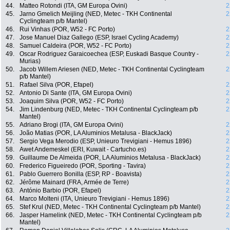
44.
Matteo Rotondi (ITA, GM Europa Ovini)
2
45.
Jarno Gmelich Meijling (NED, Metec - TKH Continental
2
Cyclingteam p/b Mantel)
46.
Rui Vinhas (POR, W52 - FC Porto)
2
47.
Jose Manuel Diaz Gallego (ESP, Israel Cycling Academy)
2
48.
Samuel Caldeira (POR, W52 - FC Porto)
2
49.
Oscar Rodriguez Garaicoechea (ESP, Euskadi Basque Country -
2
Murias)
50.
Jacob Willem Ariesen (NED, Metec - TKH Continental Cyclingteam
2
p/b Mantel)
51.
Rafael Silva (POR, Efapel)
2
52.
Antonio Di Sante (ITA, GM Europa Ovini)
2
53.
Joaquim Silva (POR, W52 - FC Porto)
2
54.
Jim Lindenburg (NED, Metec - TKH Continental Cyclingteam p/b
2
Mantel)
55.
Adriano Brogi (ITA, GM Europa Ovini)
2
56.
João Matias (POR, LA Aluminios Metalusa - BlackJack)
2
57.
Sergio Vega Merodio (ESP, Unieuro Trevigiani - Hemus 1896)
2
58.
Awet Andemeskel (ERI, Kuwait - Cartucho.es)
2
59.
Guillaume De Almeida (POR, LA Aluminios Metalusa - BlackJack)
2
60.
Frederico Figueiredo (POR, Sporting - Tavira)
2
61.
Pablo Guerrero Bonilla (ESP, RP - Boavista)
2
62.
Jérôme Mainard (FRA, Armée de Terre)
2
63.
António Barbio (POR, Efapel)
2
64.
Marco Molteni (ITA, Unieuro Trevigiani - Hemus 1896)
2
65.
Stef Krul (NED, Metec - TKH Continental Cyclingteam p/b Mantel)
2
66.
Jasper Hamelink (NED, Metec - TKH Continental Cyclingteam p/b
2
Mantel)