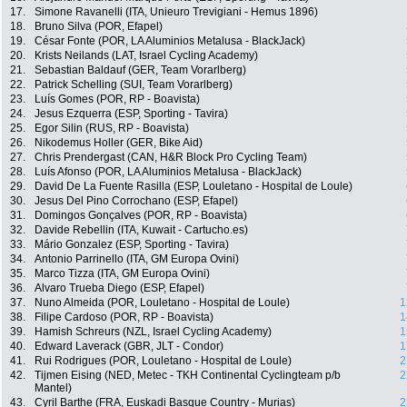
17.
Simone Ravanelli (ITA, Unieuro Trevigiani - Hemus 1896)
18.
Bruno Silva (POR, Efapel)
19.
César Fonte (POR, LA Aluminios Metalusa - BlackJack)
20.
Krists Neilands (LAT, Israel Cycling Academy)
21.
Sebastian Baldauf (GER, Team Vorarlberg)
22.
Patrick Schelling (SUI, Team Vorarlberg)
23.
Luís Gomes (POR, RP - Boavista)
24.
Jesus Ezquerra (ESP, Sporting - Tavira)
25.
Egor Silin (RUS, RP - Boavista)
26.
Nikodemus Holler (GER, Bike Aid)
27.
Chris Prendergast (CAN, H&R Block Pro Cycling Team)
28.
Luís Afonso (POR, LA Aluminios Metalusa - BlackJack)
29.
David De La Fuente Rasilla (ESP, Louletano - Hospital de Loule)
30.
Jesus Del Pino Corrochano (ESP, Efapel)
31.
Domingos Gonçalves (POR, RP - Boavista)
32.
Davide Rebellin (ITA, Kuwait - Cartucho.es)
33.
Mário Gonzalez (ESP, Sporting - Tavira)
34.
Antonio Parrinello (ITA, GM Europa Ovini)
35.
Marco Tizza (ITA, GM Europa Ovini)
36.
Alvaro Trueba Diego (ESP, Efapel)
37.
Nuno Almeida (POR, Louletano - Hospital de Loule)
1
38.
Filipe Cardoso (POR, RP - Boavista)
1
39.
Hamish Schreurs (NZL, Israel Cycling Academy)
1
40.
Edward Laverack (GBR, JLT - Condor)
1
41.
Rui Rodrigues (POR, Louletano - Hospital de Loule)
2
42.
Tijmen Eising (NED, Metec - TKH Continental Cyclingteam p/b
2
Mantel)
43.
Cyril Barthe (FRA, Euskadi Basque Country - Murias)
2