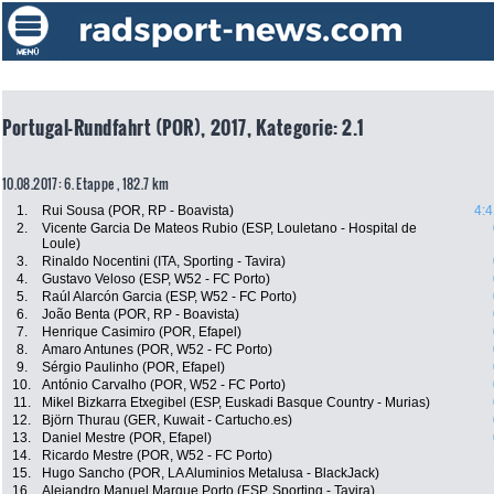
Portugal-Rundfahrt (POR), 2017, Kategorie: 2.1
10.08.2017: 6. Etappe , 182.7 km
1.
Rui Sousa (POR, RP - Boavista)
4:4
2.
Vicente Garcia De Mateos Rubio (ESP, Louletano - Hospital de
Loule)
3.
Rinaldo Nocentini (ITA, Sporting - Tavira)
4.
Gustavo Veloso (ESP, W52 - FC Porto)
5.
Raúl Alarcón Garcia (ESP, W52 - FC Porto)
6.
João Benta (POR, RP - Boavista)
7.
Henrique Casimiro (POR, Efapel)
8.
Amaro Antunes (POR, W52 - FC Porto)
9.
Sérgio Paulinho (POR, Efapel)
10.
António Carvalho (POR, W52 - FC Porto)
11.
Mikel Bizkarra Etxegibel (ESP, Euskadi Basque Country - Murias)
12.
Björn Thurau (GER, Kuwait - Cartucho.es)
13.
Daniel Mestre (POR, Efapel)
14.
Ricardo Mestre (POR, W52 - FC Porto)
15.
Hugo Sancho (POR, LA Aluminios Metalusa - BlackJack)
16.
Alejandro Manuel Marque Porto (ESP, Sporting - Tavira)