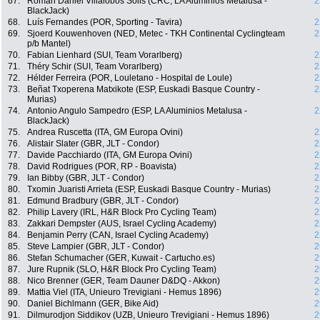
67.
Roman Daniel Villalobos Solis (CRC, LA Aluminios Metalusa -
2
BlackJack)
68.
Luís Fernandes (POR, Sporting - Tavira)
2
69.
Sjoerd Kouwenhoven (NED, Metec - TKH Continental Cyclingteam
2
p/b Mantel)
70.
Fabian Lienhard (SUI, Team Vorarlberg)
2
71.
Théry Schir (SUI, Team Vorarlberg)
2
72.
Hélder Ferreira (POR, Louletano - Hospital de Loule)
2
73.
Beñat Txoperena Matxikote (ESP, Euskadi Basque Country -
2
Murias)
74.
Antonio Angulo Sampedro (ESP, LA Aluminios Metalusa -
2
BlackJack)
75.
Andrea Ruscetta (ITA, GM Europa Ovini)
2
76.
Alistair Slater (GBR, JLT - Condor)
2
77.
Davide Pacchiardo (ITA, GM Europa Ovini)
2
78.
David Rodrigues (POR, RP - Boavista)
2
79.
Ian Bibby (GBR, JLT - Condor)
2
80.
Txomin Juaristi Arrieta (ESP, Euskadi Basque Country - Murias)
2
81.
Edmund Bradbury (GBR, JLT - Condor)
2
82.
Philip Lavery (IRL, H&R Block Pro Cycling Team)
2
83.
Zakkari Dempster (AUS, Israel Cycling Academy)
2
84.
Benjamin Perry (CAN, Israel Cycling Academy)
2
85.
Steve Lampier (GBR, JLT - Condor)
2
86.
Stefan Schumacher (GER, Kuwait - Cartucho.es)
2
87.
Jure Rupnik (SLO, H&R Block Pro Cycling Team)
2
88.
Nico Brenner (GER, Team Dauner D&DQ - Akkon)
2
89.
Mattia Viel (ITA, Unieuro Trevigiani - Hemus 1896)
2
90.
Daniel Bichlmann (GER, Bike Aid)
2
91.
Dilmurodjon Siddikov (UZB, Unieuro Trevigiani - Hemus 1896)
2