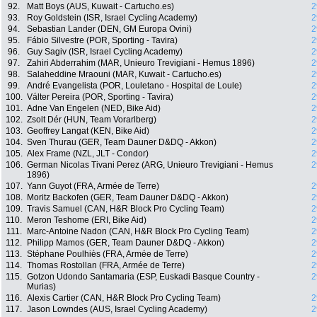
92.
Matt Boys (AUS, Kuwait - Cartucho.es)
2
93.
Roy Goldstein (ISR, Israel Cycling Academy)
2
94.
Sebastian Lander (DEN, GM Europa Ovini)
2
95.
Fábio Silvestre (POR, Sporting - Tavira)
2
96.
Guy Sagiv (ISR, Israel Cycling Academy)
2
97.
Zahiri Abderrahim (MAR, Unieuro Trevigiani - Hemus 1896)
2
98.
Salaheddine Mraouni (MAR, Kuwait - Cartucho.es)
2
99.
André Evangelista (POR, Louletano - Hospital de Loule)
2
100.
Válter Pereira (POR, Sporting - Tavira)
2
101.
Adne Van Engelen (NED, Bike Aid)
2
102.
Zsolt Dér (HUN, Team Vorarlberg)
2
103.
Geoffrey Langat (KEN, Bike Aid)
2
104.
Sven Thurau (GER, Team Dauner D&DQ - Akkon)
2
105.
Alex Frame (NZL, JLT - Condor)
2
106.
German Nicolas Tivani Perez (ARG, Unieuro Trevigiani - Hemus
2
1896)
107.
Yann Guyot (FRA, Armée de Terre)
2
108.
Moritz Backofen (GER, Team Dauner D&DQ - Akkon)
2
109.
Travis Samuel (CAN, H&R Block Pro Cycling Team)
2
110.
Meron Teshome (ERI, Bike Aid)
2
111.
Marc-Antoine Nadon (CAN, H&R Block Pro Cycling Team)
2
112.
Philipp Mamos (GER, Team Dauner D&DQ - Akkon)
2
113.
Stéphane Poulhiès (FRA, Armée de Terre)
2
114.
Thomas Rostollan (FRA, Armée de Terre)
2
115.
Gotzon Udondo Santamaria (ESP, Euskadi Basque Country -
2
Murias)
116.
Alexis Cartier (CAN, H&R Block Pro Cycling Team)
2
117.
Jason Lowndes (AUS, Israel Cycling Academy)
2