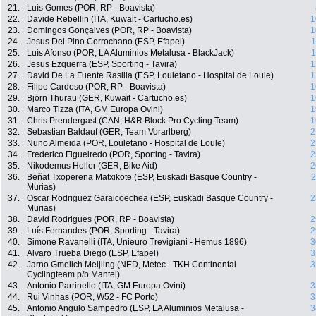
21.
Luís Gomes (POR, RP - Boavista)
22.
Davide Rebellin (ITA, Kuwait - Cartucho.es)
1
23.
Domingos Gonçalves (POR, RP - Boavista)
1
24.
Jesus Del Pino Corrochano (ESP, Efapel)
1
25.
Luís Afonso (POR, LA Aluminios Metalusa - BlackJack)
1
26.
Jesus Ezquerra (ESP, Sporting - Tavira)
1
27.
David De La Fuente Rasilla (ESP, Louletano - Hospital de Loule)
1
28.
Filipe Cardoso (POR, RP - Boavista)
1
29.
Björn Thurau (GER, Kuwait - Cartucho.es)
1
30.
Marco Tizza (ITA, GM Europa Ovini)
1
31.
Chris Prendergast (CAN, H&R Block Pro Cycling Team)
1
32.
Sebastian Baldauf (GER, Team Vorarlberg)
2
33.
Nuno Almeida (POR, Louletano - Hospital de Loule)
2
34.
Frederico Figueiredo (POR, Sporting - Tavira)
2
35.
Nikodemus Holler (GER, Bike Aid)
2
36.
Beñat Txoperena Matxikote (ESP, Euskadi Basque Country -
2
Murias)
37.
Oscar Rodriguez Garaicoechea (ESP, Euskadi Basque Country -
2
Murias)
38.
David Rodrigues (POR, RP - Boavista)
2
39.
Luís Fernandes (POR, Sporting - Tavira)
2
40.
Simone Ravanelli (ITA, Unieuro Trevigiani - Hemus 1896)
3
41.
Alvaro Trueba Diego (ESP, Efapel)
3
42.
Jarno Gmelich Meijling (NED, Metec - TKH Continental
3
Cyclingteam p/b Mantel)
43.
Antonio Parrinello (ITA, GM Europa Ovini)
3
44.
Rui Vinhas (POR, W52 - FC Porto)
3
45.
Antonio Angulo Sampedro (ESP, LA Aluminios Metalusa -
3