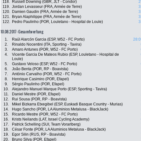
118.
Russell Downing (GBR, JLT - Condor)
2
119.
Jordan Levasseur (FRA, Armée de Terre)
3
120.
Damien Gaudin (FRA, Armée de Terre)
3
121.
Bryan Alaphilippe (FRA, Armée de Terre)
3
122.
Pedro Paulinho (POR, Louletano - Hospital de Loule)
3
10.08.2017: Gesamtwertung
1.
Raúl Alarcón Garcia (ESP, W52 - FC Porto)
28:0
2.
Rinaldo Nocentini (ITA, Sporting - Tavira)
3.
Amaro Antunes (POR, W52 - FC Porto)
4.
Vicente Garcia De Mateos Rubio (ESP, Louletano - Hospital de
Loule)
5.
Gustavo Veloso (ESP, W52 - FC Porto)
6.
João Benta (POR, RP - Boavista)
7.
António Carvalho (POR, W52 - FC Porto)
8.
Henrique Casimiro (POR, Efapel)
9.
Sérgio Paulinho (POR, Efapel)
10.
Alejandro Manuel Marque Porto (ESP, Sporting - Tavira)
11.
Daniel Mestre (POR, Efapel)
12.
Rui Sousa (POR, RP - Boavista)
13.
Mikel Bizkarra Etxegibel (ESP, Euskadi Basque Country - Murias)
14.
Hugo Sancho (POR, LA Aluminios Metalusa - BlackJack)
15.
Ricardo Mestre (POR, W52 - FC Porto)
16.
Krists Neilands (LAT, Israel Cycling Academy)
17.
Patrick Schelling (SUI, Team Vorarlberg)
18.
César Fonte (POR, LA Aluminios Metalusa - BlackJack)
19.
Egor Silin (RUS, RP - Boavista)
20.
Bruno Silva (POR, Efapel)