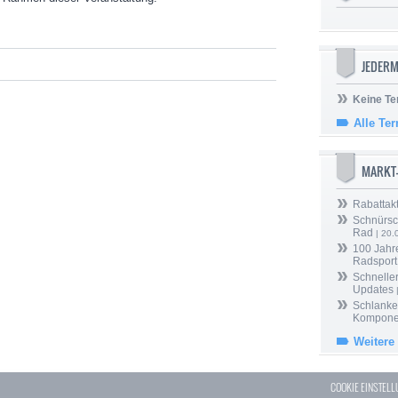
JEDERM
Keine Te
Alle Te
MARKT
Rabattak
Schnürsc
Rad
| 20.
100 Jahr
Radsport
Schneller
Updates
Schlanker
Kompone
Weitere
COOKIE EINSTEL