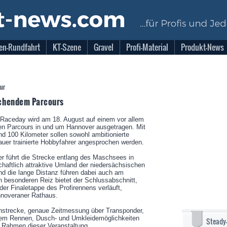
en-Rundfahrt
KT-Szene
Gravel
Profi-Material
Produkt-News
ur
chendem Parcours
Raceday wird am 18. August auf einem vor allem
en Parcours in und um Hannover ausgetragen. Mit
nd 100 Kilometer sollen sowohl ambitionierte
auer trainierte Hobbyfahrer angesprochen werden.
 führt die Strecke entlang des Maschsees in
haftlich attraktive Umland der niedersächsischen
nd die lange Distanz führen dabei auch am
n besonderen Reiz bietet der Schlussabschnitt,
der Finaletappe des Profirennens verläuft,
annoveraner Rathaus.
nnstrecke, genaue Zeitmessung über Transponder,
dem Rennen, Dusch- und Umkleidemöglichkeiten
Steady
n Rahmen dieser Veranstaltung.