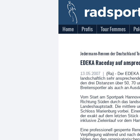
Home
Profis
Tour Femmes
Pol
Jedermann-Rennen der Deutschland To
EDEKA Raceday auf anspre
13.05.2007 |
(Ra) - Der EDEKA 
landschaftlich sehr ansprechend
den drei Distanzen über 50, 70 u
Breitensportler als auch an Ausd
Vom Start am Sportpark Hannover
Richtung Süden durch das landsc
Landeshauptstadt. Die mittlere u
Schloss Marienburg vorbei. Eine
der exakt auf dem letzten Stück 
inklusive Zieleinlauf vor dem H
Eine professionell gesperrte Re
Verpflegung während und nach 
bilden den den organisatorische