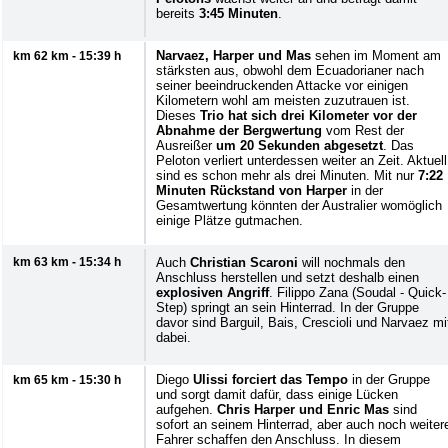
bereits
3:45 Minuten
.
Narvaez, Harper und Mas
sehen im Moment am
km 62 km - 15:39 h
stärksten aus, obwohl dem Ecuadorianer nach
seiner beeindruckenden Attacke vor einigen
Kilometern wohl am meisten zuzutrauen ist.
Dieses
Trio hat sich drei Kilometer vor der
Abnahme der Bergwertung
vom Rest der
Ausreißer
um 20 Sekunden abgesetzt
. Das
Peloton verliert unterdessen weiter an Zeit. Aktuell
sind es schon mehr als drei Minuten. Mit nur
7:22
Minuten Rückstand von Harper
in der
Gesamtwertung könnten der Australier womöglich
einige Plätze gutmachen.
km 63 km - 15:34 h
Auch
Christian Scaroni
will nochmals den
Anschluss herstellen und setzt deshalb einen
explosiven Angriff
. Filippo Zana (Soudal - Quick-
Step) springt an sein Hinterrad. In der Gruppe
davor sind Barguil, Bais, Crescioli und Narvaez mi
dabei.
Diego
Ulissi forciert das Tempo
in der Gruppe
km 65 km - 15:30 h
und sorgt damit dafür, dass einige Lücken
aufgehen.
Chris Harper und Enric Mas
sind
sofort an seinem Hinterrad, aber auch noch weiter
Fahrer schaffen den Anschluss. In diesem