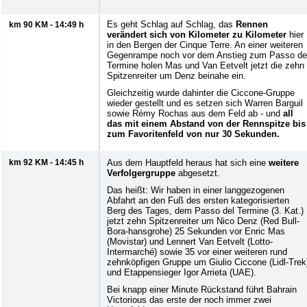
Es geht Schlag auf Schlag, das
Rennen
km 90 KM - 14:49 h
verändert sich von Kilometer zu Kilometer
hier
in den Bergen der Cinque Terre. An einer weiteren
Gegenrampe noch vor dem Anstieg zum Passo de
Termine holen Mas und Van Eetvelt jetzt die zehn
Spitzenreiter um Denz beinahe ein.
Gleichzeitig wurde dahinter die Ciccone-Gruppe
wieder gestellt und es setzen sich Warren Barguil
sowie Rémy Rochas aus dem Feld ab - und
all
das mit einem Abstand von der Rennspitze bis
zum Favoritenfeld von nur 30 Sekunden.
km 92 KM - 14:45 h
Aus dem Hauptfeld heraus hat sich eine
weitere
Verfolgergruppe
abgesetzt.
Das heißt: Wir haben in einer langgezogenen
Abfahrt an den Fuß des ersten kategorisierten
Berg des Tages, dem Passo del Termine (3. Kat.)
jetzt zehn Spitzenreiter um Nico Denz (Red Bull-
Bora-hansgrohe) 25 Sekunden vor Enric Mas
(Movistar) und Lennert Van Eetvelt (Lotto-
Intermarché) sowie 35 vor einer weiteren rund
zehnköpfigen Gruppe um Giulio Ciccone (Lidl-Trek
und Etappensieger Igor Arrieta (UAE).
Bei knapp einer Minute Rückstand führt Bahrain
Victorious das erste der noch immer zwei