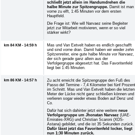
schließt jetzt allein im Handumdrehen die
halbe Minute zur Spitzengruppe.
Damit ist man
vorne zu elft, 1:45 Minuten vor dem ersten
Hauptfeld.
Die Frage ist: Wie will Narvaez seine Begleiter
jetzt zur Mitarbeit motivieren, wenn er so viel
stärker wirkt?
Mas und Van Eetvelt haben es endlich geschafft
km 84 KM - 14:59 h
und sind vorne dran. Damit haben wir wieder zehn
Spitzenreiter, eine gute halbe Minute vor Narvaez,
der sich gerade ganz allein aus der
Verfolgergruppe abgesetzt hat. Das Favoritenfeld
liegt bei 1:45 Minuten.
km 86 KM - 14:57 h
Zu acht erreicht die Spitzengruppe den Fuß des
Passo del Termine - 7,4 Kilometer bei fünf Prozen
im Schnitt. Mas und Van Eetvelt haben die letzten
Meter der Lücke nicht ganz schließen können und
verlieren sogar wieder etwas Boden auf Denz und
Co.
Dafür hat sich dahinter jetzt eine weitere
neue
Verfolgergruppe um Jhonatan Narvaez
(UAE-
Emirates-XRG) und Christian Scaroni (XDS-
Astana) gebildet, und die ist 35 Sekunden zurück.
Dafür lässt jetzt das Favoritenfeld locker, liegt
nun 1:30 Minuten zurück.