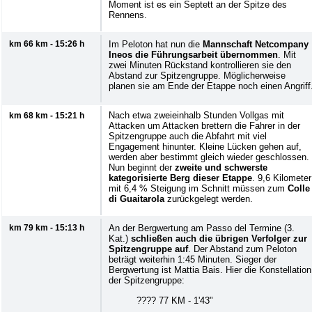
Moment ist es ein Septett an der Spitze des
Rennens.
km 66 km - 15:26 h
Im Peloton hat nun die
Mannschaft Netcompany
Ineos die Führungsarbeit übernommen
. Mit
zwei Minuten Rückstand kontrollieren sie den
Abstand zur Spitzengruppe. Möglicherweise
planen sie am Ende der Etappe noch einen Angriff
Nach etwa zweieinhalb Stunden Vollgas mit
km 68 km - 15:21 h
Attacken um Attacken brettern die Fahrer in der
Spitzengruppe auch die Abfahrt mit viel
Engagement hinunter. Kleine Lücken gehen auf,
werden aber bestimmt gleich wieder geschlossen.
Nun beginnt der
zweite und schwerste
kategorisierte Berg dieser Etappe
. 9,6 Kilometer
mit 6,4 % Steigung im Schnitt müssen zum
Colle
di Guaitarola
zurückgelegt werden.
km 79 km - 15:13 h
An der Bergwertung am Passo del Termine (3.
Kat.)
schließen auch die übrigen Verfolger zur
Spitzengruppe auf
. Der Abstand zum Peloton
beträgt weiterhin 1:45 Minuten. Sieger der
Bergwertung ist Mattia Bais. Hier die Konstellation
der Spitzengruppe:
???? 77 KM - 1'43"