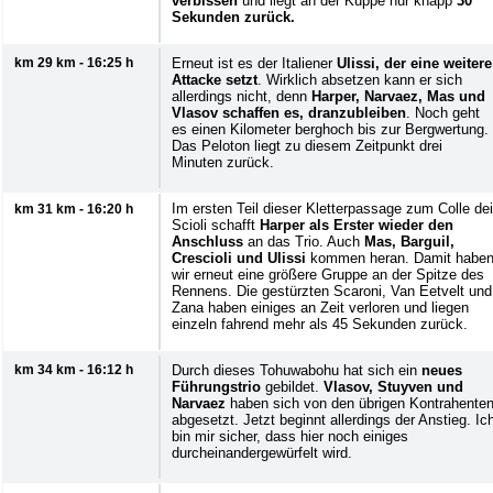
verbissen
und liegt an der Kuppe nur knapp
30
Sekunden zurück.
km 29 km - 16:25 h
Erneut ist es der Italiener
Ulissi, der eine weitere
Attacke setzt
. Wirklich absetzen kann er sich
allerdings nicht, denn
Harper, Narvaez, Mas und
Vlasov schaffen es, dranzubleiben
. Noch geht
es einen Kilometer berghoch bis zur Bergwertung.
Das Peloton liegt zu diesem Zeitpunkt drei
Minuten zurück.
Im ersten Teil dieser Kletterpassage zum Colle dei
km 31 km - 16:20 h
Scioli schafft
Harper als Erster wieder den
Anschluss
an das Trio. Auch
Mas, Barguil,
Crescioli und Ulissi
kommen heran. Damit habe
wir erneut eine größere Gruppe an der Spitze des
Rennens. Die gestürzten Scaroni, Van Eetvelt und
Zana haben einiges an Zeit verloren und liegen
einzeln fahrend mehr als 45 Sekunden zurück.
km 34 km - 16:12 h
Durch dieses Tohuwabohu hat sich ein
neues
Führungstrio
gebildet.
Vlasov, Stuyven und
Narvaez
haben sich von den übrigen Kontrahente
abgesetzt. Jetzt beginnt allerdings der Anstieg. Ic
bin mir sicher, dass hier noch einiges
durcheinandergewürfelt wird.