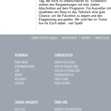
Tag, der nicht zu unterschätzen ist. Schließlich
stehen drei Bergwertungen mit teils steilen
Abschnitten auf dem Programm. Für Ausreißer mit
Qualitäten am Berg ist das Teilstück eine gute
Chance, um die Favoriten zu ärgern und den
Etappensieg anzupeilen. Wir sind hier im Ticker
live für Euch dabei - viel Spaß!
COOKIE EINSTELLUNGEN
|
DATENSCHUTZ
|
KONTAKT
|
IMPRESSUM
RUBRIKEN
SONDERSEITEN
PROFI-NEWS
GIRO D`ITALIA 2026
JEDERMANN-NEWS
TOUR DE FRANCE 2026
LIVE
VUELTA A ESPAÑA 2026
MARKT
RENNERGEBNISSE
KALENDER
PROFI-TEAMS
VEREINE
PROFI-FAHRER
UNSERE ANGEBOTE
ÜBER UNS
RSS-FEED
KONTAKT ZUR REDAKTION