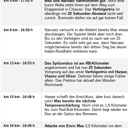
km 5 km - 17:02 h
Mas und Narvaez harmonieren gut
. Noch eine
kurze Welle steht ihnen auf dem Weg zum
Etappenziel in Chiavari. Das
Verfolgertrio
ist
allerdings mit
20 Sekunden Abstand
nicht weit
zurück. Bummeln dürfen sie auf gar keinen Fall.
Narvaez versucht in der Abfahrt bereits Mas etwa
km 8 km - 16:58 h
abzuhängen. Der Spanier bleibt aber noch dran.
Bis zu den Verfolgern sind es nach wie vor 25
Sekunden. Es sieht sehr gut aus, dass Narvaez
möglicherweise bereits den dritten Sieg bei dieser
Italien-Rundfahrt einfahren kann.
km 13 km - 16:53 h
Das Spitzenduo ist am RB-Kilometer
angekommen und hat nun
25 Sekunden
Vorsprung auf das erste
Verfolgertrio mit Harper,
Vlasov und Ulissi
. Dahinter fahren einige Fahrer
allein. Das Peloton hat aktuell drei Minuten
Rückstand.
Harper schafft den Anschluss, aber kurz danach
km 15 km - 16:48 h
setzt
Mas bereits die nächste
Tempoverschärfung
. Noch sind es 1,8 Kilometer
bis zum Red-Bull-Kilometer. Damit liegt wieder ein
Duo an der Spitze des Rennens.
km 16 km - 16:46 h
Attacke von Enric Mas
3,5 Kilometer vor dem