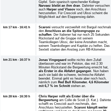
Gipfel. Sein spanisch sprechender Kollege
Narvaez bleibt an ihm dran
. Dahinter versuchen
auch
Harper und Vlasov
noch, den Anschluss
herzustellen. Für Crescioli und Ulissi scheint die
Möglichkeit auf den Etappensieg dahin.
Scaroni
versucht verzweifelt mit Barguil nochmal
km 17 km - 16:41 h
den
Anschluss an die Spitzengruppe zu
schaffen
. Der Italiener hat nur noch 25 Sekunden
Rückstand auf die Gruppe mit seinem
Teamkollegen Ulissi, der keine Anstalten macht,
seinem Teamkollegen und Kapitän zu helfen. Das
Sextett starten den Anstieg zum RB-Kilometer.
km 21 km - 16:37 h
Jonas Vingegaard
wollte nichts dem Zufall
überlassen und war im Peloton, das mit 2:30
Minuten Rückstand die Bergwertung erreicht hat,
als Erster in die Abfahrt gegangen
. Nun haben
auch sie bald die schwere, technische Abfahrt
beendet. Einmal geht es heute aber noch hoch,
nämlich zum
Red Bull Kilometer. 4,6 Kilometer
mit 6,7 % im Schnitt
stehen an.
Chris Harper rollt als Erster über die
km 28 km - 16:30 h
Bergwertung
am Colle de Scioli (3. Kat.). Dahinte
schafft es Crescioli auch nochmals, den
Anschluss herzustellen.
Scaroni kämpft weiter