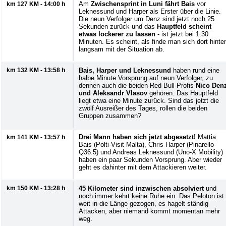
Am
Zwischensprint in Luni fährt Bais
vor
km 127 KM - 14:00 h
Leknessund und Harper als Erster über die Linie.
Die neun Verfolger um Denz sind jetzt noch 25
Sekunden zurück und das
Hauptfeld scheint
etwas lockerer zu lassen
- ist jetzt bei 1:30
Minuten. Es scheint, als finde man sich dort hinte
langsam mit der Situation ab.
km 132 KM - 13:58 h
Bais, Harper und Leknessund
haben rund eine
halbe Minute Vorsprung auf neun Verfolger, zu
dennen auch die beiden Red-Bull-Profis
Nico Den
und Aleksandr Vlasov
gehören. Das Hauptfeld
liegt etwa eine Minute zurück. Sind das jetzt die
zwölf Ausreißer des Tages, rollen die beiden
Gruppen zusammen?
Drei Mann haben sich jetzt abgesetzt!
Mattia
km 141 KM - 13:57 h
Bais (Polti-Visit Malta), Chris Harper (Pinarello-
Q36.5) und Andreas Leknessund (Uno-X Mobility)
haben ein paar Sekunden Vorsprung. Aber wieder
geht es dahinter mit dem Attackieren weiter.
km 150 KM - 13:28 h
45 Kilometer sind inzwischen absolviert
und
noch immer kehrt keine Ruhe ein. Das Peloton ist
weit in die Länge gezogen, es hagelt ständig
Attacken, aber niemand kommt momentan mehr
weg.