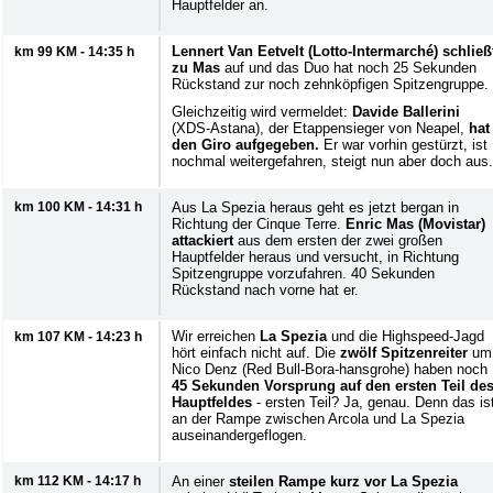
Hauptfelder an.
Lennert Van Eetvelt (Lotto-Intermarché) schließ
km 99 KM - 14:35 h
zu Mas
auf und das Duo hat noch 25 Sekunden
Rückstand zur noch zehnköpfigen Spitzengruppe.
Gleichzeitig wird vermeldet:
Davide Ballerini
(XDS-Astana), der Etappensieger von Neapel,
hat
den Giro aufgegeben.
Er war vorhin gestürzt, ist
nochmal weitergefahren, steigt nun aber doch aus.
km 100 KM - 14:31 h
Aus La Spezia heraus geht es jetzt bergan in
Richtung der Cinque Terre.
Enric Mas (Movistar)
attackiert
aus dem ersten der zwei großen
Hauptfelder heraus und versucht, in Richtung
Spitzengruppe vorzufahren. 40 Sekunden
Rückstand nach vorne hat er.
Wir erreichen
La Spezia
und die Highspeed-Jagd
km 107 KM - 14:23 h
hört einfach nicht auf. Die
zwölf Spitzenreiter
um
Nico Denz (Red Bull-Bora-hansgrohe) haben noch
45 Sekunden Vorsprung auf den ersten Teil de
Hauptfeldes
- ersten Teil? Ja, genau. Denn das is
an der Rampe zwischen Arcola und La Spezia
auseinandergeflogen.
km 112 KM - 14:17 h
An einer
steilen Rampe kurz vor La Spezia