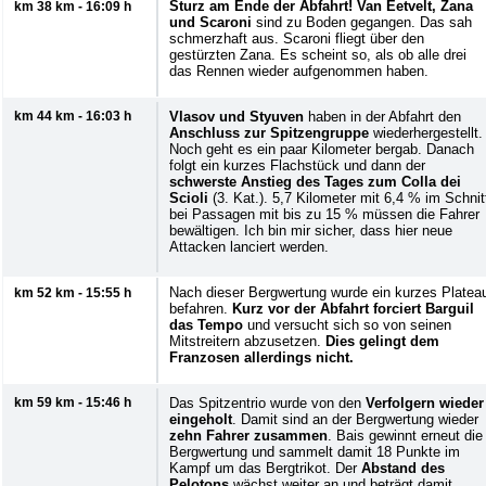
Sturz am Ende der Abfahrt!
Van Eetvelt, Zana
km 38 km - 16:09 h
und Scaroni
sind zu Boden gegangen. Das sah
schmerzhaft aus. Scaroni fliegt über den
gestürzten Zana. Es scheint so, als ob alle drei
das Rennen wieder aufgenommen haben.
km 44 km - 16:03 h
Vlasov und Styuven
haben in der Abfahrt den
Anschluss zur Spitzengruppe
wiederhergestellt.
Noch geht es ein paar Kilometer bergab. Danach
folgt ein kurzes Flachstück und dann der
schwerste Anstieg des Tages zum Colla dei
Scioli
(3. Kat.). 5,7 Kilometer mit 6,4 % im Schnit
bei Passagen mit bis zu 15 % müssen die Fahrer
bewältigen. Ich bin mir sicher, dass hier neue
Attacken lanciert werden.
Nach dieser Bergwertung wurde ein kurzes Platea
km 52 km - 15:55 h
befahren.
Kurz vor der Abfahrt forciert Barguil
das Tempo
und versucht sich so von seinen
Mitstreitern abzusetzen.
Dies gelingt dem
Franzosen allerdings nicht.
km 59 km - 15:46 h
Das Spitzentrio wurde von den
Verfolgern wieder
eingeholt
. Damit sind an der Bergwertung wieder
zehn Fahrer zusammen
. Bais gewinnt erneut die
Bergwertung und sammelt damit 18 Punkte im
Kampf um das Bergtrikot. Der
Abstand des
Pelotons
wächst weiter an und beträgt damit