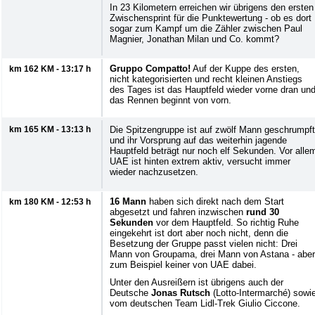
In 23 Kilometern erreichen wir übrigens den ersten
Zwischensprint für die Punktewertung - ob es dort
sogar zum Kampf um die Zähler zwischen Paul
Magnier, Jonathan Milan und Co. kommt?
Gruppo Compatto!
Auf der Kuppe des ersten,
km 162 KM - 13:17 h
nicht kategorisierten und recht kleinen Anstiegs
des Tages ist das Hauptfeld wieder vorne dran un
das Rennen beginnt von vorn.
km 165 KM - 13:13 h
Die Spitzengruppe ist auf zwölf Mann geschrumpft
und ihr Vorsprung auf das weiterhin jagende
Hauptfeld beträgt nur noch elf Sekunden. Vor alle
UAE ist hinten extrem aktiv, versucht immer
wieder nachzusetzen.
16 Mann
haben sich direkt nach dem Start
km 180 KM - 12:53 h
abgesetzt und fahren inzwischen
rund 30
Sekunden
vor dem Hauptfeld. So richtig Ruhe
eingekehrt ist dort aber noch nicht, denn die
Besetzung der Gruppe passt vielen nicht: Drei
Mann von Groupama, drei Mann von Astana - aber
zum Beispiel keiner von UAE dabei.
Unter den Ausreißern ist übrigens auch der
Deutsche
Jonas Rutsch
(Lotto-Intermarché) sowi
vom deutschen Team Lidl-Trek Giulio Ciccone.