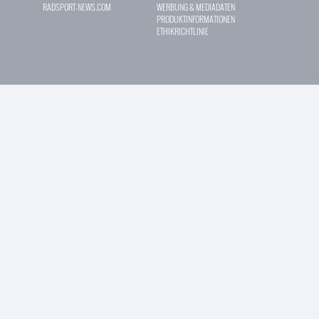
RADSPORT-NEWS.COM
WERBUNG & MEDIADATEN
PRODUKTINFORMATIONEN
ETHIKRICHTLINIE