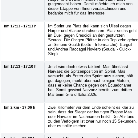
gutgemacht haben. Damit möchte ich mich von
dieser Etappe von Ihnen verabschieden und
bedanke mich für das Interesse.
Im Sprint um Platz drei kann sich Ulissi gegen
km 17:13 - 17:13 h
Harper und Vlasov durchsetzen. Platz sechs geht
im Duell gegen Crescioli an den gestürzten
Scaroni. Die übrigen Plätze in den Top zehn gehe
an Simone Gualdi (Lotto - Intermarché), Barguil
und Andrea Raccagni Noviero (Soudal - Quick-
Step).
km 17:13 - 17:10 h
Jetzt wird doch etwas taktiert. Mas überlässt
Narvaez die Spitzenposition im Sprint. Mas
versucht, als Erster den Sprint anzuziehen, hält
gut dagegen, merkt aber nach einigen Metern,
dass er keine Chance gegen den Ecuadorianer
hat. Somit gewinnt Narvaez bereits zum dritten
Mal beim Giro d`Italia 2026.
Zwei Kilometer vor dem Ende scheint es klar zu
km 2 km - 17:06 h
sein, dass der Sieger der heutigen Etappe Mas
oder Narvaez im Nachnamen heißt. Der Abstand
zu den Verfolgern ist zwar nur noch 15 Sekunden,
aber es sollte reichen.