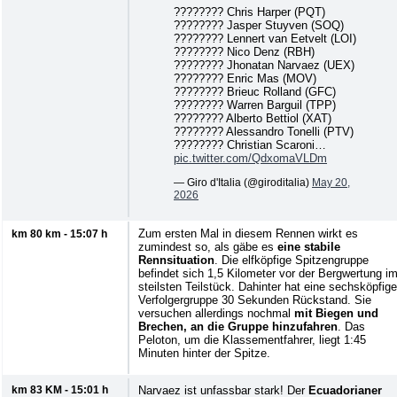
???????? Chris Harper (PQT)
???????? Jasper Stuyven (SOQ)
???????? Lennert van Eetvelt (LOI)
???????? Nico Denz (RBH)
???????? Jhonatan Narvaez (UEX)
???????? Enric Mas (MOV)
???????? Brieuc Rolland (GFC)
???????? Warren Barguil (TPP)
???????? Alberto Bettiol (XAT)
???????? Alessandro Tonelli (PTV)
???????? Christian Scaroni…
pic.twitter.com/QdxomaVLDm
— Giro d'Italia (@giroditalia)
May 20,
2026
Zum ersten Mal in diesem Rennen wirkt es
km 80 km - 15:07 h
zumindest so, als gäbe es
eine stabile
Rennsituation
. Die elfköpfige Spitzengruppe
befindet sich 1,5 Kilometer vor der Bergwertung i
steilsten Teilstück. Dahinter hat eine sechsköpfige
Verfolgergruppe 30 Sekunden Rückstand. Sie
versuchen allerdings nochmal
mit Biegen und
Brechen, an die Gruppe hinzufahren
. Das
Peloton, um die Klassementfahrer, liegt 1:45
Minuten hinter der Spitze.
km 83 KM - 15:01 h
Narvaez ist unfassbar stark! Der
Ecuadorianer