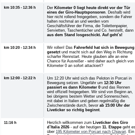
km 10:35 - 12:36 h
Der
Kilometer 0 liegt heute direkt vor der Tür
eines der Giro-Hauptsponsoren
. Deshalb wird
hier nicht rollend freigegeben, sondern die Fahrer
halten nochmal an und werden vom
Geschäftsführer der Firma, die Toilettenpapier,
Servietten, Taschentücher und Co. herstellt, dann
aus dem Stand losgeschickt. Auf geht`s!
Wir rollen! Das
Fahrerfeld hat sich in Bewegung
km 10:20 - 12:34 h
gesetzt
und macht sich auf den Weg in Richtung
scharfer Rennstart. Heute glauben alle an eine
Chance für Ausreißer - wird daher auch gleich von
Kilometer 0 an sofort attackiert?
km 12:00 - 12:22 h
Um 12:20 Uhr wird sich das Peloton in Porcari in
Bewegung setzen. Ungefähr um
12:30 Uhr
passiert es dann Kilometer 0
und das Rennen
wird offiziell freigegeben. Wir sind von Beginn an,
bei übrigens bestem Wetter und Sonnenschein,
mit dabei in Italien und geben regelmäßig die
Zwischenstände durch, bevor
ab 15:00 Uhr der
Liveticker so richtig beginnt
.
Herzlich willkommen zum
Liveticker des Giro
11:16 h
d`Italia 2026
- auf der heutigen
11. Etappe
geht e
über
195 Kilometer von Porcari nach Chiavari
. Ein