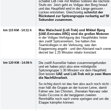
schaltet Lidl-Trek mit Matteo Sobrero die nächste
Stufe ein: Jetzt geht es Vollgas den Berg hinauf
und das Hauptfeld wird in die Länge gerissen -
Lücken entstehen. Gleichzeitig
schmilzt der
Rückstand zur Spitzengruppe ruckartig auf 50
Sekunden zusammen.
Max Walscheid (Lidl-Trek) und Mikkel Bjerg
km 115 KM - 14:11 h
(UAE-Emirates-XRG) sind die großen Motoren
in der Vollgas-Verfolgung des Hauptfeldes hinter
den zwölf Spitzenreitern. Sie halten ihre
Teamkollegen in der Verlosung, was den
Etappensieg angeht - und den Abstand nach vorne
derzeit bei 1:25 Minuten relativ konstant.
km 120 KM - 14:06 h
Die zwölf Ausreißer haben zusammengefunden
und wir haben jetzt also eine mittelgroße
Spitzengruppe 1:30 Minuten vor dem Hauptfeld.
Dort leisten
UAE und Lidl-Trek mit je zwei Mann
die Nachführarbeit.
So richtig durch ist das hier also auch noch nicht -
man hält die Gruppe an der kurzen Leine, damit
Fahrer wie Jan Christen, Jhonatan Narvaez oder
Giulio Ciccone in der bergigeren zweiten
Rennhälfte noch nach vorne springen und um die
Etappe kämpfen können.