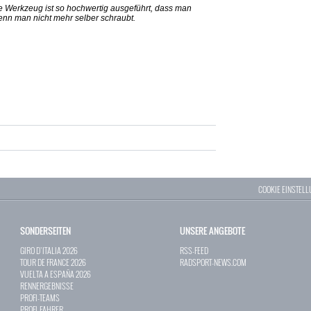
e Werkzeug ist so hochwertig ausgeführt, dass man
wenn man nicht mehr selber schraubt.
COOKIE EINSTEL
SONDERSEITEN
UNSERE ANGEBOTE
GIRO D`ITALIA 2026
RSS-FEED
TOUR DE FRANCE 2026
RADSPORT-NEWS.COM
VUELTA A ESPAÑA 2026
RENNERGEBNISSE
PROFI-TEAMS
PROFI-FAHRER