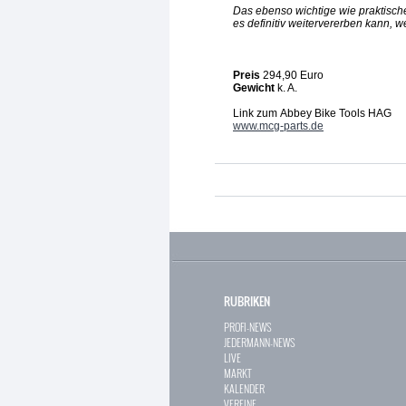
Das ebenso wichtige wie praktisch
es definitiv weitervererben kann, 
Preis
294,90 Euro
Gewicht
k. A.
Link zum
Abbey Bike Tools HAG
www.mcg-parts.de
RUBRIKEN
PROFI-NEWS
JEDERMANN-NEWS
LIVE
MARKT
KALENDER
VEREINE