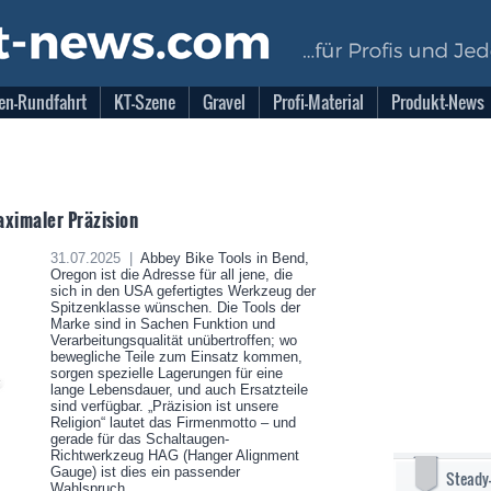
en-Rundfahrt
KT-Szene
Gravel
Profi-Material
Produkt-News
aximaler Präzision
31.07.2025 |
Abbey Bike Tools in Bend,
Oregon ist die Adresse für all jene, die
sich in den USA gefertigtes Werkzeug der
Spitzenklasse wünschen. Die Tools der
Marke sind in Sachen Funktion und
Verarbeitungsqualität unübertroffen; wo
bewegliche Teile zum Einsatz kommen,
sorgen spezielle Lagerungen für eine
lange Lebensdauer, und auch Ersatzteile
sind verfügbar. „Präzision ist unsere
Religion“ lautet das Firmenmotto – und
gerade für das Schaltaugen-
Richtwerkzeug HAG (Hanger Alignment
Gauge) ist dies ein passender
Steady
Wahlspruch.