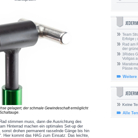
JEDER
Team Stra
Erfolge
| 
Rad am Ri
der grün
3Rides G
Vollgas a
Maratona
Pässe mus
Weitere
JEDERM
Keine Te
chse gelagert; der schmale Gewindeschaft ermöglicht
Schaltauge.
Alle Te
ad stimmen muss, dann die Ausrichtung des
am Hinterrad machen ein optimales Set-up der
, sonst drohen permanent rasselnde Gänge bis hin
g“. Hier kommt das HAG zum Einsatz: Das leichte,