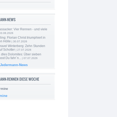
MANN-NEWS
ssacker: Vier Rennen - und viele
03.08.2026
ng: Florian Christ triumphiert in
en Hölle
| 30.07.2026
ravel Winterberg: Zehn Stunden
uf Schotter
| 27.07.2026
 dles Dolomites: Über sieben
st Du fahr´n...
| 07.07.2026
 Jedermann-News
ANN-RENNEN DIESE WOCHE
rmine
rmine