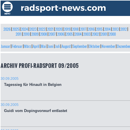
2026
|
2025
|
2024
|
2023
|
2022
|
2021
|
2020
|
2019
|
2018
|
2017
|
2016
|
2015
|
2014
|
2013
|
2012
|
2011
|
2010
|
2009
|
2008
|
2007
|
2006
|
2005
|
2004
|
2003
|
2002
|
2001
|
2000
Januar
|
Februar
|
März
|
April
|
Mai
|
Juni
|
Juli
|
August
|
September
|
Oktober
|
November
|
Dezembe
ARCHIV PROFI-RADSPORT 09/2005
30.09.2005
Tagessieg für Hinault in Belgien
30.09.2005
Guidi vom Dopingvorwurf entlastet